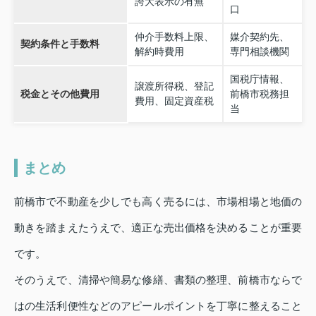
誇大表示の有無
口
仲介手数料上限、
媒介契約先、
契約条件と手数料
解約時費用
専門相談機関
国税庁情報、
譲渡所得税、登記
税金とその他費用
前橋市税務担
費用、固定資産税
当
まとめ
前橋市で不動産を少しでも高く売るには、市場相場と地価の
動きを踏まえたうえで、適正な売出価格を決めることが重要
です。
そのうえで、清掃や簡易な修繕、書類の整理、前橋市ならで
はの生活利便性などのアピールポイントを丁寧に整えること