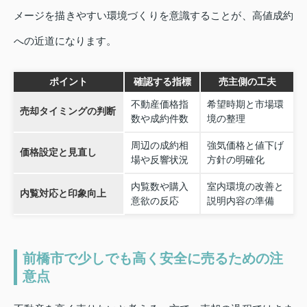
メージを描きやすい環境づくりを意識することが、高値成約
への近道になります。
ポイント
確認する指標
売主側の工夫
不動産価格指
希望時期と市場環
売却タイミングの判断
数や成約件数
境の整理
周辺の成約相
強気価格と値下げ
価格設定と見直し
場や反響状況
方針の明確化
内覧数や購入
室内環境の改善と
内覧対応と印象向上
意欲の反応
説明内容の準備
前橋市で少しでも高く安全に売るための注
意点