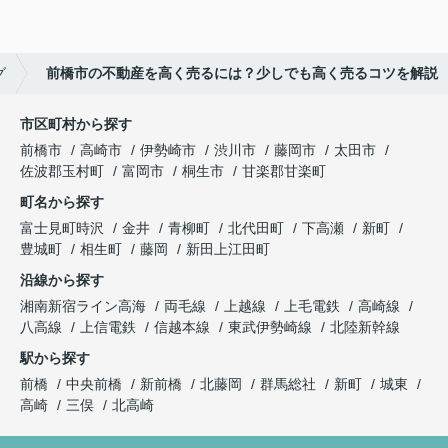
グ
前橋市の不動産を高く売るには？少しでも高く売るコツを解説
市区町村から探す
前橋市
高崎市
伊勢崎市
渋川市
藤岡市
太田市
佐波郡玉村町
富岡市
桐生市
甘楽郡甘楽町
町名から探す
富士見町時沢
金井
青柳町
北代田町
下高瀬
新町
豊城町
相生町
藤岡
新田上江田町
沿線から探す
湘南新宿ライン高海
両毛線
上越線
上毛電鉄
高崎線
八高線
上信電鉄
信越本線
東武伊勢崎線
北陸新幹線
駅から探す
前橋
中央前橋
新前橋
北藤岡
群馬総社
新町
城東
高崎
三俣
北高崎