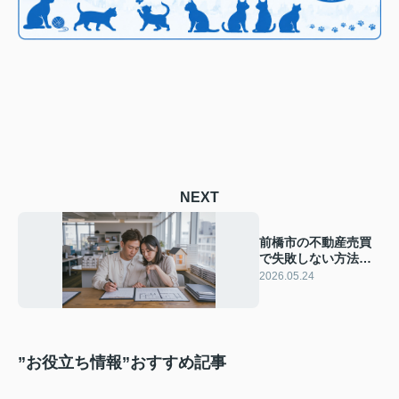
NEXT
前橋市の不動産売買
で失敗しない方法と
は？慎重派のための
2026.05.24
コツと準備の進め方
”お役立ち情報”おすすめ記事