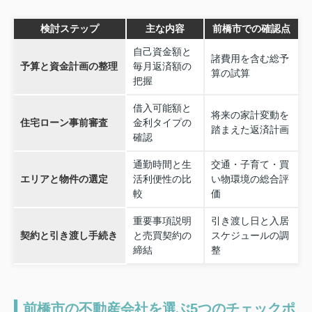
検討ステップ
主な内容
前橋市での確認点
自己資金額と
諸費用を含む総予
予算と資金計画の整理
毎月返済額の
算の試算
把握
借入可能額と
将来の家計変動を
住宅ローン事前審査
金利タイプの
踏まえた返済計画
確認
通勤時間と生
交通・子育て・買
エリアと物件の選定
活利便性の比
い物環境の総合評
較
価
重要事項説明
引き渡し日と入居
契約と引き渡し手続き
と売買契約の
スケジュールの調
締結
整
前橋市の不動産会社を選ぶ5つのチェックポ