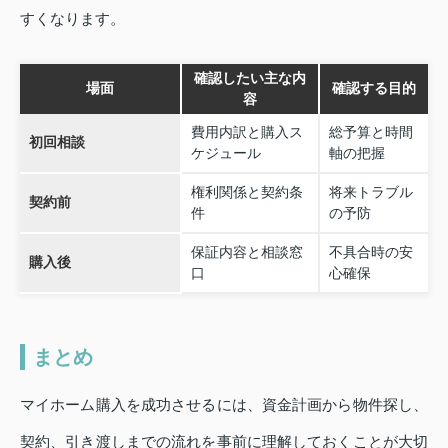
すくなります。
確認したい主な内
場面
確認する目的
容
費用内訳と購入ス
総予算と時間
初回相談
ケジュール
軸の把握
権利関係と契約条
将来トラブル
契約前
件
の予防
保証内容と相談窓
不具合時の安
購入後
口
心確保
まとめ
マイホーム購入を成功させるには、資金計画から物件探し、
契約、引き渡しまでの流れを事前に理解しておくことが大切