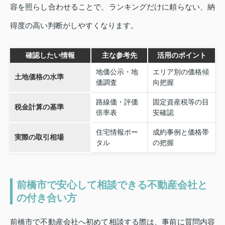
容を照らし合わせることで、ランキングだけに頼らない、納
得度の高い判断がしやすくなります。
確認したい情報
主な参考先
活用のポイント
地価公示・地
エリア別の価格傾
土地価格の水準
価調査
向把握
路線価・評価
固定資産税等の目
税金計算の基準
倍率表
安確認
住宅情報ポー
成約事例と価格帯
実際の取引相場
タル
の把握
前橋市で安心して相談できる不動産会社と
の付き合い方
前橋市で不動産会社へ初めて相談する際は、事前に質問内容