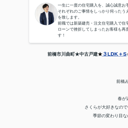
一生に一度の住宅購入を、誠心誠意お
それぞれのご事情をしっかり伺ったう
を致します。
前職では新築建売・注文住宅購入で住
ローンで挫折してしまったお客様も再
す！
３LDK＋S
前橋市川曲町★中古戸建
★
前橋み
春が
さくらが大好きなので
季節の変わり目なの