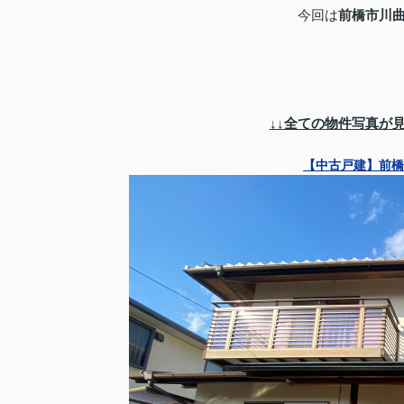
今回は
前橋市川
↓↓全ての物件写真が
【中古戸建】前橋