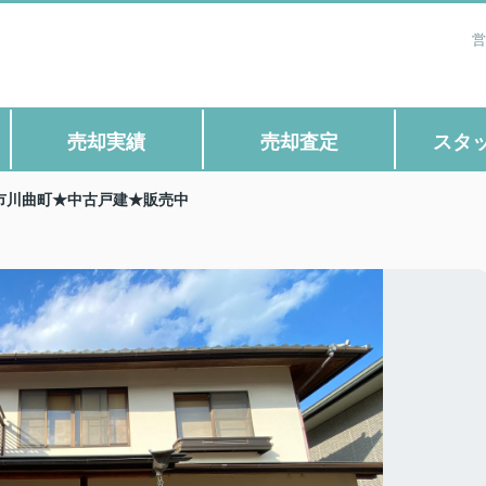
営
売却実績
売却査定
スタ
市川曲町★中古戸建★販売中