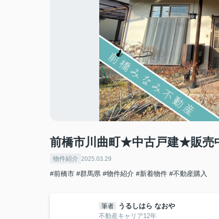
前橋市川曲町★中古戸建★販売
物件紹介
2025.03.29
#前橋市
#群馬県
#物件紹介
#新着物件
#不動産購入
うるしはら なおや
筆者
不動産キャリア12年