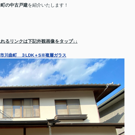
曲町の中古戸建
を紹介いたします！
見れるリンクは下記外観画像をタップ↓↓
市川曲町 ３LDK＋S※複層ガラス