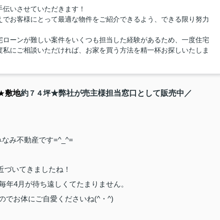
手伝いさせていただきます！
えでお客様にとって最適な物件をご紹介できるよう、できる限り努力
宅ローンが難しい案件をいくつも担当した経験があるため、一度住宅
度私にご相談いただければ、お家を買う方法を精一杯お探しいたしま
★
敷地
約
７４坪
★弊社が売主様担当窓口として販売中／
なみ不動産です=^_^=
近づいてきましたね！
毎年4月が待ち遠しくてたまりません。
でお体にご自愛くださいね(^・^)