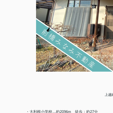
上越
・大利根小学校…約2096m 徒歩：約27分