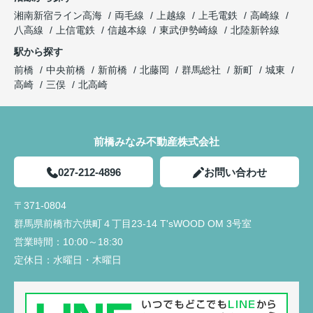
湘南新宿ライン高海
両毛線
上越線
上毛電鉄
高崎線
八高線
上信電鉄
信越本線
東武伊勢崎線
北陸新幹線
駅から探す
前橋
中央前橋
新前橋
北藤岡
群馬総社
新町
城東
高崎
三俣
北高崎
前橋みなみ不動産株式会社
027-212-4896
お問い合わせ
〒371-0804
群馬県前橋市六供町４丁目23‐14 T'sWOOD OM 3号室
営業時間：
10:00～18:30
定休日：
水曜日・木曜日