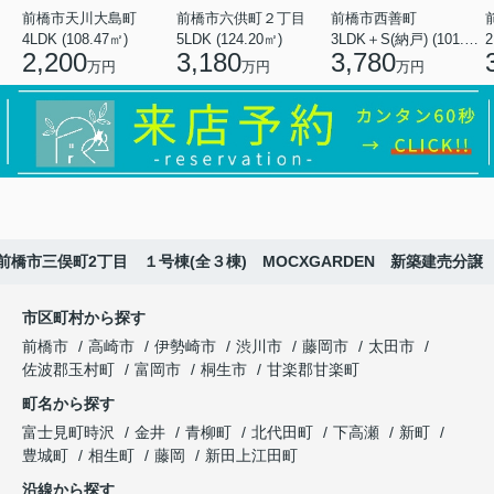
前橋市天川大島町
前橋市六供町２丁目
前橋市西善町
4LDK (108.47㎡)
5LDK (124.20㎡)
3LDK＋S(納戸) (101.02㎡)
2
2,200
3,180
3,780
万円
万円
万円
前橋市三俣町2丁目 １号棟(全３棟) MOCXGARDEN 新築建売分譲
市区町村から探す
前橋市
高崎市
伊勢崎市
渋川市
藤岡市
太田市
佐波郡玉村町
富岡市
桐生市
甘楽郡甘楽町
町名から探す
富士見町時沢
金井
青柳町
北代田町
下高瀬
新町
豊城町
相生町
藤岡
新田上江田町
沿線から探す