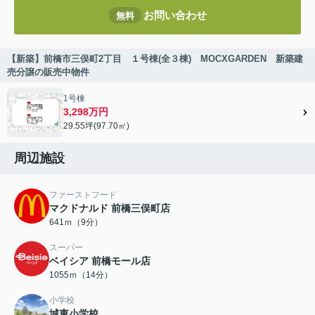
お問い合わせ
無料
【新築】前橋市三俣町2丁目 １号棟(全３棟) MOCXGARDEN 新築建
売分譲の販売中物件
1号棟
3,298万円
29.55坪(97.70㎡)
周辺施設
ファーストフード
マクドナルド 前橋三俣町店
641ｍ（9分）
スーパー
ベイシア 前橋モール店
1055ｍ（14分）
小学校
城東小学校