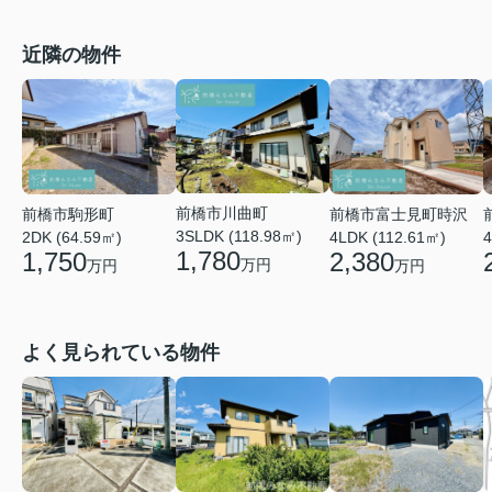
近隣の物件
前橋市川曲町
前橋市富士見町時沢
前橋市駒形町
3SLDK (118.98㎡)
4LDK (112.61㎡)
4
2DK (64.59㎡)
1,780
2,380
1,750
万円
万円
万円
よく見られている物件