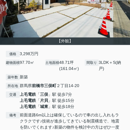
【外観】
3,298万円
価格
97.70㎡
48.71坪
3LDK＋S(納
建物面積
土地面積
間取り
(161.04㎡)
戸)
新築
築年数
群馬県
前橋市
三俣町
２丁目14-20
所在地
上毛電鉄
「
三俣
」駅 徒歩7分
交通
上毛電鉄
「
片貝
」駅 徒歩15分
上毛電鉄
「
城東
」駅 徒歩18分
前面道路6m以上は確保しているので車の出し入れもラ
備考
クラクです♪技術が進歩してきている制震構造で、地震
を防いでくれます♪新築の物件を検討中の方はぜひ一度