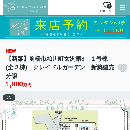
0
お気に入り
NEW
【新築】前橋市粕川町女渕第3 １号棟
(全２棟) クレイドルガーデン 新築建売
分譲
1,980
万円
1
/
5