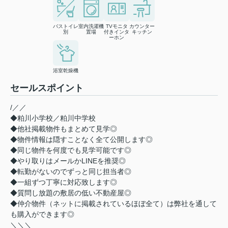
バストイレ
室内洗濯機
TVモニタ
カウンター
別
置場
付きインタ
キッチン
ーホン
浴室乾燥機
セールスポイント
/／／
◆粕川小学校／粕川中学校
◆他社掲載物件もまとめて見学◎
◆物件情報は隠すことなく全て公開します◎
◆同じ物件を何度でも見学可能です◎
◆やり取りはメールかLINEを推奨◎
◆転勤がないのでずっと同じ担当者◎
◆一組ずつ丁寧に対応致します◎
◆質問し放題の敷居の低い不動産屋◎
◆仲介物件（ネットに掲載されているほぼ全て）は弊社を通して
も購入ができます◎
＼＼＼