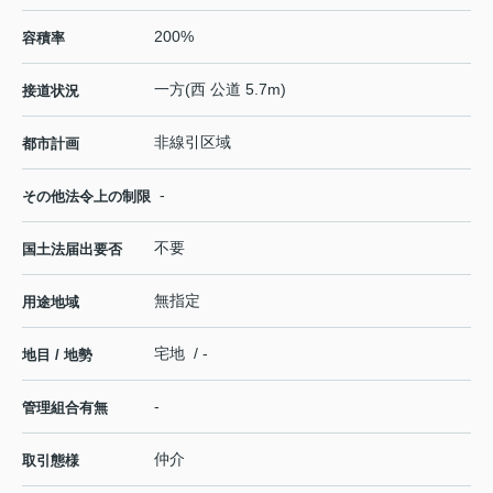
200%
容積率
一方(西 公道 5.7m)
接道状況
非線引区域
都市計画
-
その他法令上の制限
不要
国土法届出要否
無指定
用途地域
宅地 / -
地目 / 地勢
-
管理組合有無
仲介
取引態様