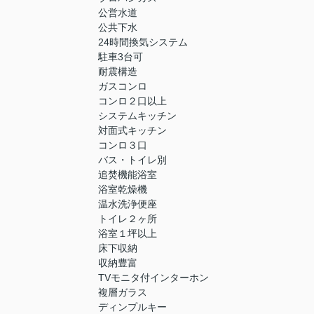
公営水道
公共下水
24時間換気システム
駐車3台可
耐震構造
ガスコンロ
コンロ２口以上
システムキッチン
対面式キッチン
コンロ３口
バス・トイレ別
追焚機能浴室
浴室乾燥機
温水洗浄便座
トイレ２ヶ所
浴室１坪以上
床下収納
収納豊富
TVモニタ付インターホン
複層ガラス
ディンプルキー