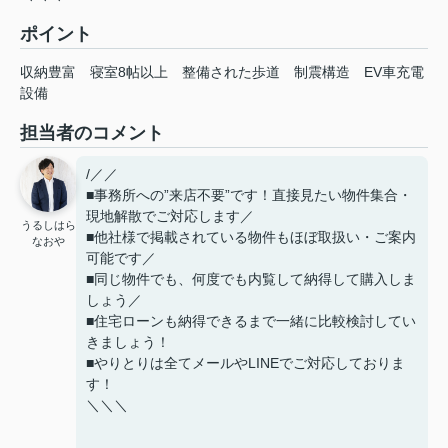
ポイント
収納豊富
寝室8帖以上
整備された歩道
制震構造
EV車充電
設備
担当者のコメント
/／／
■事務所への”来店不要”です！直接見たい物件集合・
現地解散でご対応します／
うるしはら
■他社様で掲載されている物件もほぼ取扱い・ご案内
なおや
可能です／
■同じ物件でも、何度でも内覧して納得して購入しま
しょう／
■住宅ローンも納得できるまで一緒に比較検討してい
きましょう！
■やりとりは全てメールやLINEでご対応しておりま
す！
＼＼＼