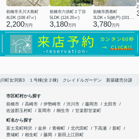
2
前橋市天川大島町
前橋市六供町２丁目
前橋市西善町
4LDK (108.47㎡)
5LDK (124.20㎡)
3LDK＋S(納戸) (101.02㎡)
2,200
3,180
3,780
万円
万円
万円
川町女渕第3 １号棟(全２棟) クレイドルガーデン 新築建売分譲
市区町村から探す
前橋市
高崎市
伊勢崎市
渋川市
藤岡市
太田市
佐波郡玉村町
富岡市
桐生市
甘楽郡甘楽町
町名から探す
富士見町時沢
金井
青柳町
北代田町
下高瀬
新町
豊城町
相生町
藤岡
新田上江田町