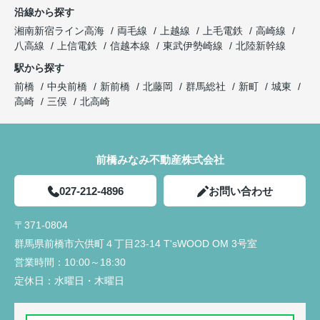
沿線から探す
湘南新宿ライン高海
両毛線
上越線
上毛電鉄
高崎線
八高線
上信電鉄
信越本線
東武伊勢崎線
北陸新幹線
駅から探す
前橋
中央前橋
新前橋
北藤岡
群馬総社
新町
城東
高崎
三俣
北高崎
前橋みなみ不動産株式会社
027-212-4896
お問い合わせ
〒371-0804
群馬県前橋市六供町４丁目23‐14 T'sWOOD OM 3号室
営業時間：
10:00～18:30
定休日：
水曜日・木曜日