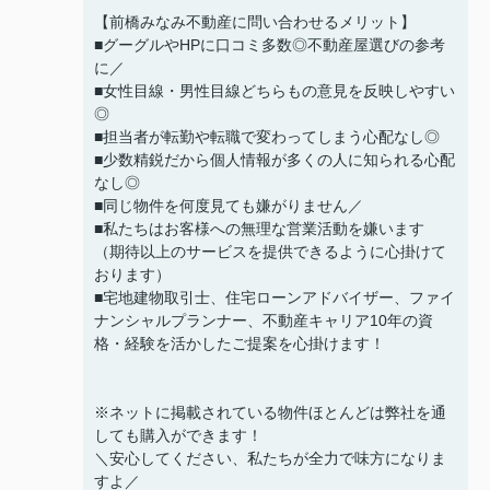
【前橋みなみ不動産に問い合わせるメリット】
■グーグルやHPに口コミ多数◎不動産屋選びの参考
に／
■女性目線・男性目線どちらもの意見を反映しやすい
◎
■担当者が転勤や転職で変わってしまう心配なし◎
■少数精鋭だから個人情報が多くの人に知られる心配
なし◎
■同じ物件を何度見ても嫌がりません／
■私たちはお客様への無理な営業活動を嫌います
（期待以上のサービスを提供できるように心掛けて
おります）
■宅地建物取引士、住宅ローンアドバイザー、ファイ
ナンシャルプランナー、不動産キャリア10年の資
格・経験を活かしたご提案を心掛けます！
※ネットに掲載されている物件ほとんどは弊社を通
しても購入ができます！
＼安心してください、私たちが全力で味方になりま
すよ／