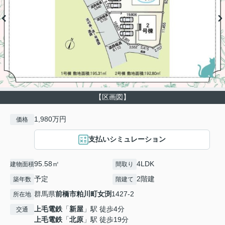
【区画図】
1,980万円
価格
支払いシミュレーション
95.58㎡
4LDK
建物面積
間取り
予定
2階建
築年数
階建て
群馬県
前橋市
粕川町女渕
1427-2
所在地
上毛電鉄
「
新屋
」駅 徒歩4分
交通
上毛電鉄
「
北原
」駅 徒歩19分