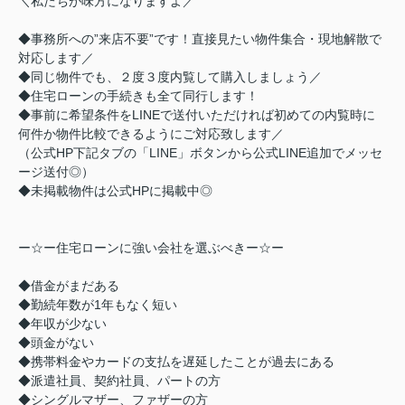
＼私たちが味方になりますよ／
◆事務所への”来店不要”です！直接見たい物件集合・現地解散で
対応します／
◆同じ物件でも、２度３度内覧して購入しましょう／
◆住宅ローンの手続きも全て同行します！
◆事前に希望条件をLINEで送付いただければ初めての内覧時に
何件か物件比較できるようにご対応致します／
（公式HP下記タブの「LINE」ボタンから公式LINE追加でメッセ
ージ送付◎）
◆未掲載物件は公式HPに掲載中◎
ー☆ー住宅ローンに強い会社を選ぶべきー☆ー
◆借金がまだある
◆勤続年数が1年もなく短い
◆年収が少ない
◆頭金がない
◆携帯料金やカードの支払を遅延したことが過去にある
◆派遣社員、契約社員、パートの方
◆シングルマザー、ファザーの方