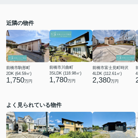
近隣の物件
前橋市川曲町
前橋市富士見町時沢
前橋市駒形町
3SLDK (118.98㎡)
4LDK (112.61㎡)
4
2DK (64.59㎡)
1,780
2,380
1,750
万円
万円
万円
よく見られている物件