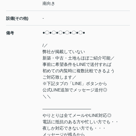
南向き
-
設備(その他)
●〇●〇●〇●〇●〇●〇●
備考
/／
弊社が掲載していない
新築・中古・土地もほぼご紹介可能／
事前に希望条件をLINEで送付すれば
初めての内覧時に複数比較できるよう
ご対応致します／
※下記タブの「LINE」ボタンから
公式LINE追加でメッセージ送付◎
＼＼
────────────────
やりとりは全てメールやLINE対応◎
電話に抵抗のある方や忙しい方でも・・
夜しか対応できない方でも・・・
メッセージが残るから