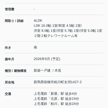
-
管理費
4LDK
間取り / 詳細
LDK 16.0帖 1室
/
和室 4.5帖 1室
/
洋室 8.0帖 1室
/
洋室 5.7帖 1室
/
洋室 5.0帖 1室
２階２帖テレワークルーム有
南
向き
2026年9月 (予定)
築年月
新築一戸建 / 木造
種別 / 建物構造
群馬県
前橋市
粕川町女渕
1427-2
所在地
上毛電鉄
「
新屋
」駅 徒歩4分
交通
上毛電鉄
「
北原
」駅 徒歩19分
上毛電鉄
「
粕川
」駅 徒歩24分