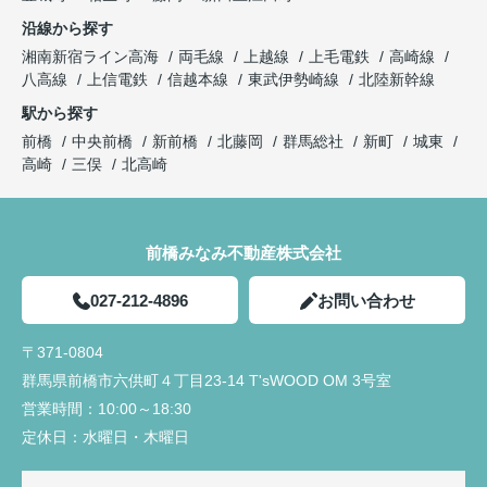
沿線から探す
湘南新宿ライン高海
両毛線
上越線
上毛電鉄
高崎線
八高線
上信電鉄
信越本線
東武伊勢崎線
北陸新幹線
駅から探す
前橋
中央前橋
新前橋
北藤岡
群馬総社
新町
城東
高崎
三俣
北高崎
前橋みなみ不動産株式会社
027-212-4896
お問い合わせ
〒371-0804
群馬県前橋市六供町４丁目23‐14 T'sWOOD OM 3号室
営業時間：
10:00～18:30
定休日：
水曜日・木曜日