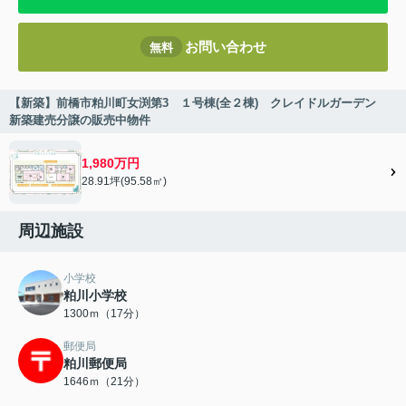
お問い合わせ
無料
【新築】前橋市粕川町女渕第3 １号棟(全２棟) クレイドルガーデン
新築建売分譲の販売中物件
1,980万円
28.91坪(95.58㎡)
周辺施設
小学校
粕川小学校
1300ｍ（17分）
郵便局
粕川郵便局
1646ｍ（21分）