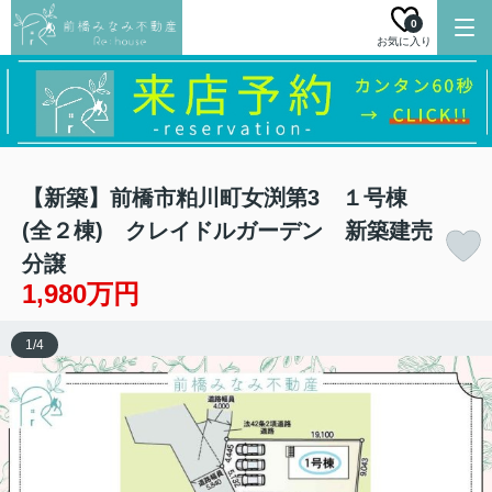
0
お気に入り
【新築】前橋市粕川町女渕第3 １号棟
(全２棟) クレイドルガーデン 新築建売
分譲
1,980万円
1
/
4