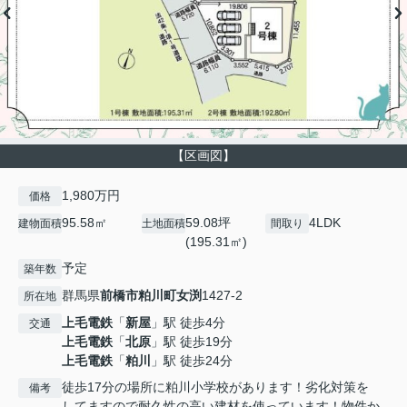
【区画図】
1,980万円
価格
95.58㎡
59.08坪
4LDK
建物面積
土地面積
間取り
(195.31㎡)
予定
築年数
群馬県
前橋市
粕川町女渕
1427-2
所在地
上毛電鉄
「
新屋
」駅 徒歩4分
交通
上毛電鉄
「
北原
」駅 徒歩19分
上毛電鉄
「
粕川
」駅 徒歩24分
徒歩17分の場所に粕川小学校があります！劣化対策を
備考
してますので耐久性の高い建材を使っています！物件か