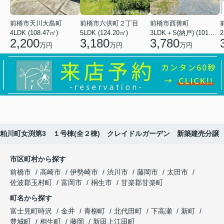
前橋市天川大島町
前橋市六供町２丁目
前橋市西善町
4LDK (108.47㎡)
5LDK (124.20㎡)
3LDK＋S(納戸) (101.02㎡)
2
2,200
3,180
3,780
万円
万円
万円
粕川町女渕第3 １号棟(全２棟) クレイドルガーデン 新築建売分譲
市区町村から探す
前橋市
高崎市
伊勢崎市
渋川市
藤岡市
太田市
佐波郡玉村町
富岡市
桐生市
甘楽郡甘楽町
町名から探す
富士見町時沢
金井
青柳町
北代田町
下高瀬
新町
豊城町
相生町
藤岡
新田上江田町