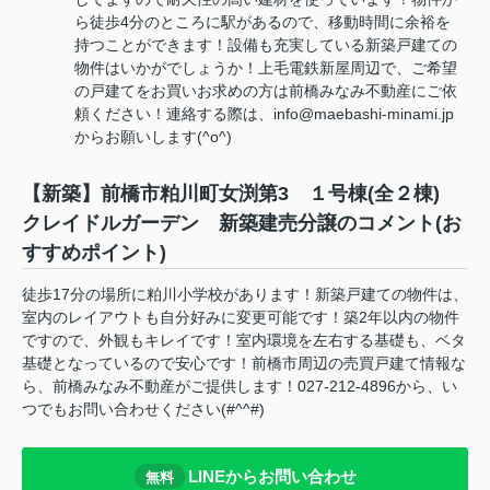
ら徒歩4分のところに駅があるので、移動時間に余裕を
持つことができます！設備も充実している新築戸建ての
物件はいかがでしょうか！上毛電鉄新屋周辺で、ご希望
の戸建てをお買いお求めの方は前橋みなみ不動産にご依
頼ください！連絡する際は、info@maebashi-minami.jp
からお願いします(^o^)
【新築】前橋市粕川町女渕第3 １号棟(全２棟)
クレイドルガーデン 新築建売分譲のコメント(お
すすめポイント)
徒歩17分の場所に粕川小学校があります！新築戸建ての物件は、
室内のレイアウトも自分好みに変更可能です！築2年以内の物件
ですので、外観もキレイです！室内環境を左右する基礎も、ベタ
基礎となっているので安心です！前橋市周辺の売買戸建て情報な
ら、前橋みなみ不動産がご提供します！027-212-4896から、い
つでもお問い合わせください(#^^#)
LINEからお問い合わせ
無料