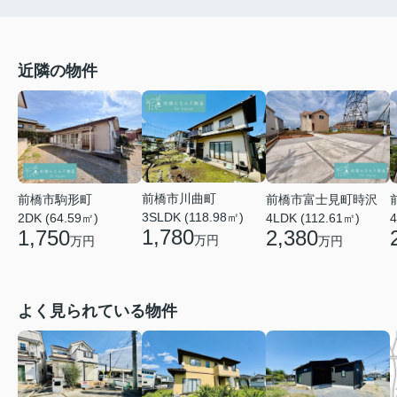
近隣の物件
前橋市川曲町
前橋市富士見町時沢
前橋市駒形町
3SLDK (118.98㎡)
4LDK (112.61㎡)
4
2DK (64.59㎡)
1,780
2,380
1,750
万円
万円
万円
よく見られている物件