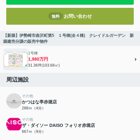
お問い合わせ
無料
【新築】伊勢崎市曲沢町第5 １号棟(全４棟) クレイドルガーデン 新
築建売分譲の販売中物件
1号棟
1,980万円
31.36坪(103.68㎡)
周辺施設
その他
かつはな亭赤堀店
288ｍ（4分）
その他
ザ・ダイソー DAISO フォリオ赤堀店
667ｍ（9分）