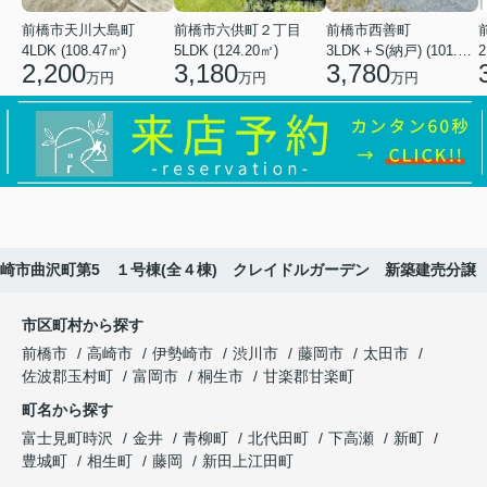
前橋市天川大島町
前橋市六供町２丁目
前橋市西善町
4LDK (108.47㎡)
5LDK (124.20㎡)
3LDK＋S(納戸) (101.02㎡)
2
2,200
3,180
3,780
万円
万円
万円
崎市曲沢町第5 １号棟(全４棟) クレイドルガーデン 新築建売分譲
市区町村から探す
前橋市
高崎市
伊勢崎市
渋川市
藤岡市
太田市
佐波郡玉村町
富岡市
桐生市
甘楽郡甘楽町
町名から探す
富士見町時沢
金井
青柳町
北代田町
下高瀬
新町
豊城町
相生町
藤岡
新田上江田町