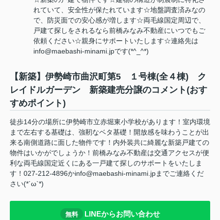
れていて、安全性が保たれています☆地盤調査済みなの
で、防災面での安心感が増します☆両毛線国定周辺で、
戸建て探しをされるなら前橋みなみ不動産にいつでもご
依頼ください☆親身にサポートいたします☆連絡先は
info@maebashi-minami.jpです(*^_^*)
【新築】伊勢崎市曲沢町第5 １号棟(全４棟) ク
レイドルガーデン 新築建売分譲のコメント(おす
すめポイント)
徒歩14分の場所に伊勢崎市立赤堀東小学校があります！室内環境
まで左右する基礎は、強靭なベタ基礎！開放感を味わうことが出
来る南側道路に面した物件です！内外装共に綺麗な新築戸建ての
物件はいかがでしょうか！前橋みなみ不動産は交通アクセスが便
利な両毛線国定近くにある一戸建て探しのサポートをいたしま
す！027-212-4896かinfo@maebashi-minami.jpまでご連絡くだ
さい(*´ω`*)
LINEからお問い合わせ
無料