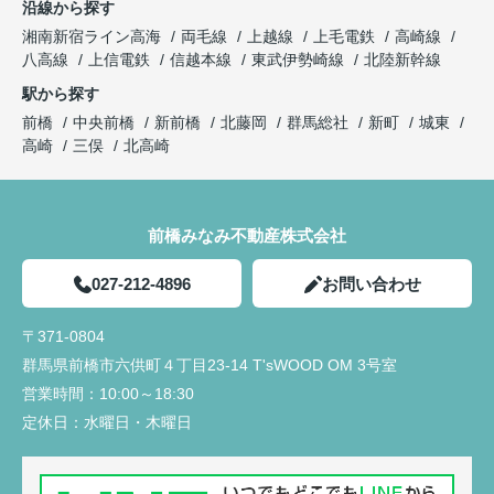
沿線から探す
湘南新宿ライン高海
両毛線
上越線
上毛電鉄
高崎線
八高線
上信電鉄
信越本線
東武伊勢崎線
北陸新幹線
駅から探す
前橋
中央前橋
新前橋
北藤岡
群馬総社
新町
城東
高崎
三俣
北高崎
前橋みなみ不動産株式会社
027-212-4896
お問い合わせ
〒371-0804
群馬県前橋市六供町４丁目23‐14 T'sWOOD OM 3号室
営業時間：
10:00～18:30
定休日：
水曜日・木曜日