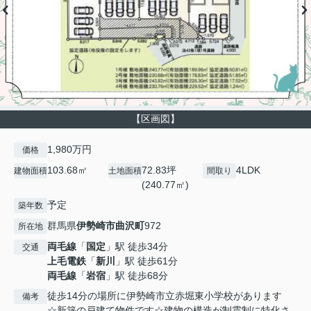
【区画図】
1,980万円
価格
103.68㎡
72.83坪
4LDK
建物面積
土地面積
間取り
(240.77㎡)
予定
築年数
群馬県
伊勢崎市
曲沢町
972
所在地
両毛線
「
国定
」駅 徒歩34分
交通
上毛電鉄
「
新川
」駅 徒歩61分
両毛線
「
岩宿
」駅 徒歩68分
徒歩14分の場所に伊勢崎市立赤堀東小学校があります
備考
☆新築の戸建て物件です☆建物の構造が制震制に特化さ