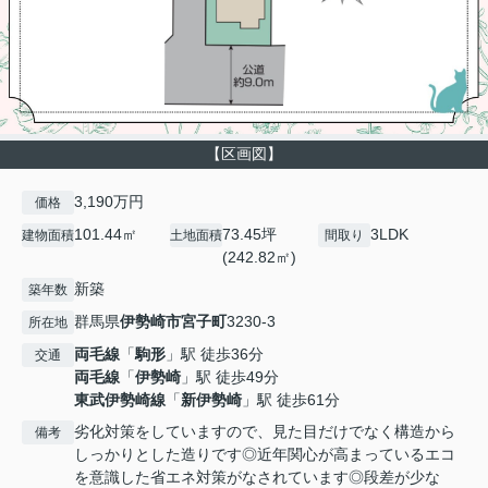
【区画図】
3,190万円
価格
101.44㎡
73.45坪
3LDK
建物面積
土地面積
間取り
(242.82㎡)
新築
築年数
群馬県
伊勢崎市
宮子町
3230-3
所在地
両毛線
「
駒形
」駅 徒歩36分
交通
両毛線
「
伊勢崎
」駅 徒歩49分
東武伊勢崎線
「
新伊勢崎
」駅 徒歩61分
劣化対策をしていますので、見た目だけでなく構造から
備考
しっかりとした造りです◎近年関心が高まっているエコ
を意識した省エネ対策がなされています◎段差が少な