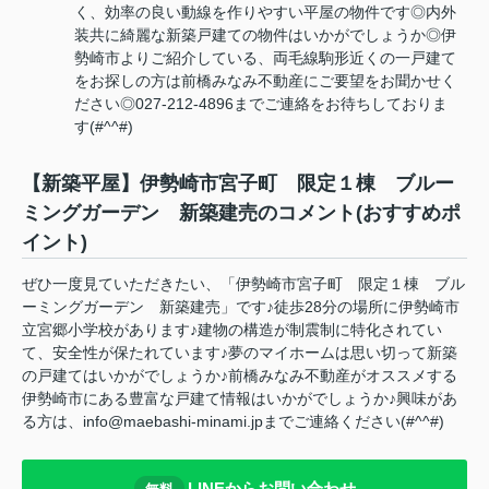
く、効率の良い動線を作りやすい平屋の物件です◎内外
装共に綺麗な新築戸建ての物件はいかがでしょうか◎伊
勢崎市よりご紹介している、両毛線駒形近くの一戸建て
をお探しの方は前橋みなみ不動産にご要望をお聞かせく
ださい◎027-212-4896までご連絡をお待ちしておりま
す(#^^#)
【新築平屋】伊勢崎市宮子町 限定１棟 ブルー
ミングガーデン 新築建売のコメント(おすすめポ
イント)
ぜひ一度見ていただきたい、「伊勢崎市宮子町 限定１棟 ブル
ーミングガーデン 新築建売」です♪徒歩28分の場所に伊勢崎市
立宮郷小学校があります♪建物の構造が制震制に特化されてい
て、安全性が保たれています♪夢のマイホームは思い切って新築
の戸建てはいかがでしょうか♪前橋みなみ不動産がオススメする
伊勢崎市にある豊富な戸建て情報はいかがでしょうか♪興味があ
る方は、info@maebashi-minami.jpまでご連絡ください(#^^#)
LINEからお問い合わせ