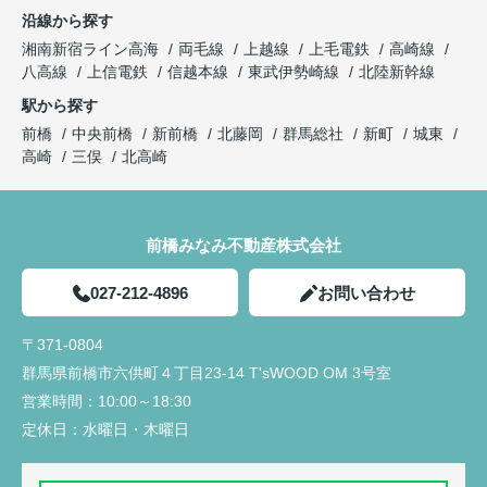
沿線から探す
湘南新宿ライン高海
両毛線
上越線
上毛電鉄
高崎線
八高線
上信電鉄
信越本線
東武伊勢崎線
北陸新幹線
駅から探す
前橋
中央前橋
新前橋
北藤岡
群馬総社
新町
城東
高崎
三俣
北高崎
前橋みなみ不動産株式会社
027-212-4896
お問い合わせ
〒371-0804
群馬県前橋市六供町４丁目23‐14 T'sWOOD OM 3号室
営業時間：
10:00～18:30
定休日：
水曜日・木曜日