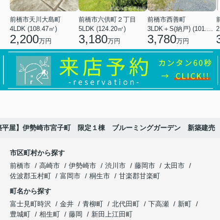
前橋市天川大島町
前橋市六供町２丁目
前橋市西善町
4LDK (108.47㎡)
5LDK (124.20㎡)
3LDK＋S(納戸) (101.02㎡)
2
2,200
3,180
3,780
万円
万円
万円
築平屋】伊勢崎市宮子町 限定１棟 ブルーミングガーデン 新築建売
市区町村から探す
前橋市
高崎市
伊勢崎市
渋川市
藤岡市
太田市
佐波郡玉村町
富岡市
桐生市
甘楽郡甘楽町
町名から探す
富士見町時沢
金井
青柳町
北代田町
下高瀬
新町
豊城町
相生町
藤岡
新田上江田町