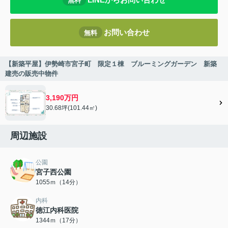
無料
お問い合わせ
無料
【新築平屋】伊勢崎市宮子町 限定１棟 ブルーミングガーデン 新築
建売の販売中物件
3,190万円
30.68坪(101.44㎡)
周辺施設
公園
宮子西公園
1055ｍ（14分）
内科
徳江内科医院
1344ｍ（17分）