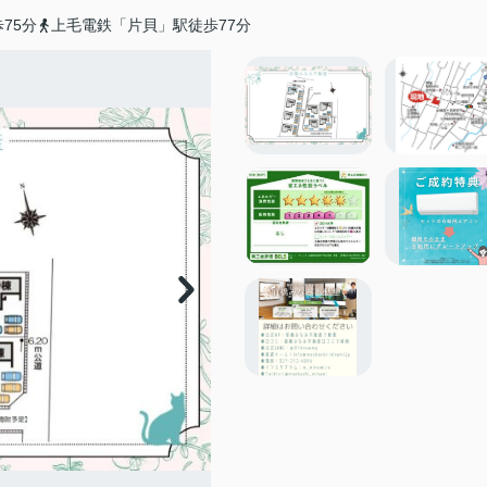
75分
上毛電鉄「片貝」駅徒歩77分