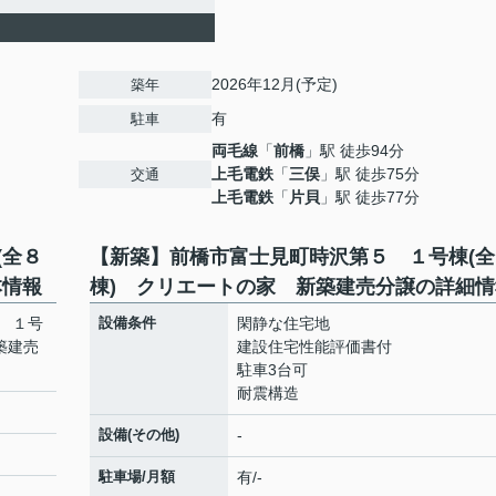
2026年12月(予定)
築年
有
駐車
両毛線
「
前橋
」駅 徒歩94分
上毛電鉄
「
三俣
」駅 徒歩75分
交通
上毛電鉄
「
片貝
」駅 徒歩77分
(全８
【新築】前橋市富士見町時沢第５ １号棟(全
本情報
棟) クリエートの家 新築建売分譲の詳細情
 １号
設備条件
閑静な住宅地
築建売
建設住宅性能評価書付
駐車3台可
耐震構造
設備(その他)
-
駐車場/月額
有/-