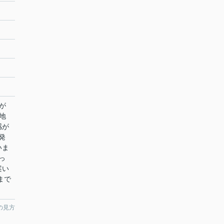
が
地
感が
発
いま
っ
案い
pまで
の見方