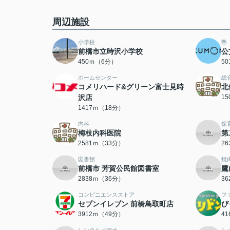
周辺施設
小学校
塾
前橋市立時沢小学校
公
450ｍ（6分）
5
ホームセンター
総
コメリハード&グリーン富士見時
北
沢店
1
1417ｍ（18分）
内科
保
梅枝内科医院
第
2581ｍ（33分）
2
図書館
焼
前橋市 芳賀公民館図書室
鷹
2838ｍ（36分）
3
コンビニエンスストア
フ
セブンイレブン 前橋鳥取町店
び
3912ｍ（49分）
4