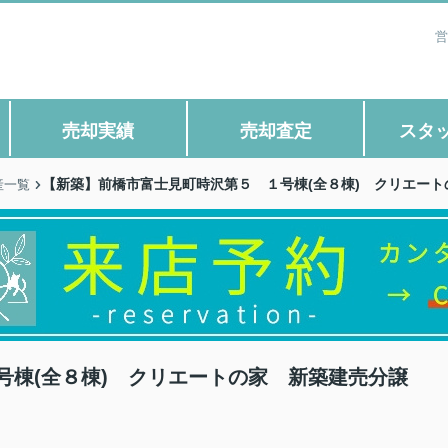
営
売却実績
売却査定
スタ
【新築】前橋市富士見町時沢第５ １号棟(全８棟) クリエー
産一覧
号棟(全８棟) クリエートの家 新築建売分譲