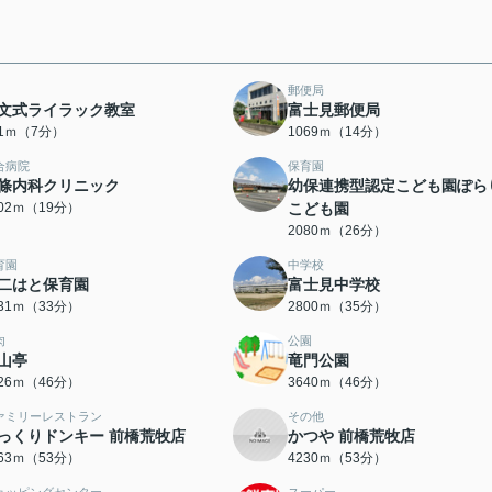
郵便局
文式ライラック教室
富士見郵便局
01ｍ（7分）
1069ｍ（14分）
合病院
保育園
條内科クリニック
幼保連携型認定こども園ぽら
502ｍ（19分）
こども園
2080ｍ（26分）
育園
中学校
二はと保育園
富士見中学校
631ｍ（33分）
2800ｍ（35分）
肉
公園
山亭
竜門公園
626ｍ（46分）
3640ｍ（46分）
ァミリーレストラン
その他
っくりドンキー 前橋荒牧店
かつや 前橋荒牧店
163ｍ（53分）
4230ｍ（53分）