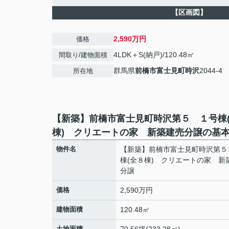
【区画図】
2,590万円
価格
4LDK＋S(納戸)/120.48㎡
間取り/建物面積
群馬県
前橋市
富士見町時沢
2044-4
所在地
【新築】前橋市富士見町時沢第５ １号棟
棟) クリエートの家 新築建売分譲の基
物件名
【新築】前橋市富士見町時沢第５
棟(全８棟) クリエートの家 新
分譲
価格
2,590万円
建物面積
120.48㎡
土地面積