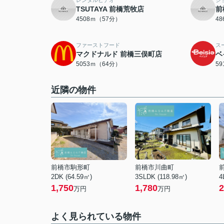
レンタルビデオ
シ
TSUTAYA 前橋荒牧店
前
4508ｍ（57分）
4
ファーストフード
ス
マクドナルド 前橋三俣町店
ベ
5053ｍ（64分）
5
近隣の物件
前橋市駒形町
前橋市川曲町
2DK (64.59㎡)
3SLDK (118.98㎡)
4
1,750
1,780
2
万円
万円
よく見られている物件