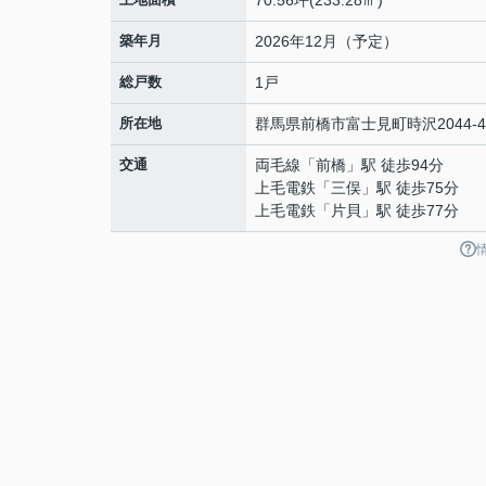
70.56坪(233.28㎡)
築年月
2026年12月（予定）
総戸数
1戸
所在地
群馬県
前橋市
富士見町時沢
2044-4
交通
両毛線
「
前橋
」駅 徒歩94分
上毛電鉄
「
三俣
」駅 徒歩75分
上毛電鉄
「
片貝
」駅 徒歩77分