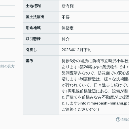
土地権利
所有権
国土法届出
不要
用途地域
無指定
取引態様
仲介
引渡し
2026年12月下旬
備考
徒歩6分の場所に前橋市立時沢小学校
情報の見方
あります♪築2年以内の築浅物件です♪
盤調査済みなので、防災面での安心
増します♪制震構造は、様々な技術開
が行われていて、日々進歩し続けて
す♪両毛線前橋近辺にある、設備が整
た戸建てを前橋みなみ不動産がご提
たします♪info@maebashi-minami.j
ご連絡ください(^o^)
情報