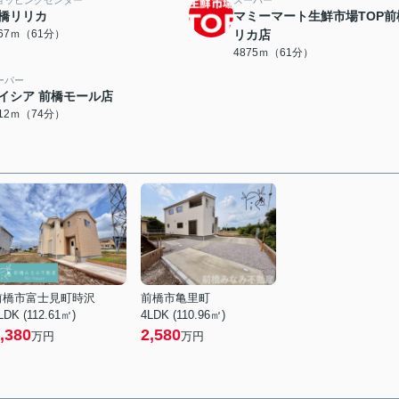
ョッピングセンター
スーパー
橋リリカ
マミーマート生鮮市場TOP前
867ｍ（61分）
リカ店
4875ｍ（61分）
ーパー
イシア 前橋モール店
912ｍ（74分）
前橋市富士見町時沢
前橋市亀里町
LDK (112.61㎡)
4LDK (110.96㎡)
,380
2,580
万円
万円