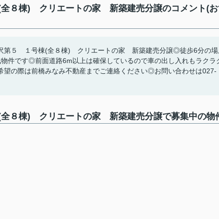
全８棟) クリエートの家 新築建売分譲のコメント(お
第５ １号棟(全８棟) クリエートの家 新築建売分譲◎徒歩6分の場
浅物件です◎前面道路6m以上は確保しているので車の出し入れもラクラ
望の際は前橋みなみ不動産までご連絡ください◎お問い合わせは027-
(全８棟) クリエートの家 新築建売分譲で募集中の物