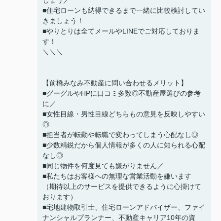
■住宅ローンも納得できるまで一緒に比較検討してい
きましょう！
■やりとりは全てメールやLINEでご対応しておりま
す！
＼＼＼
【前橋みなみ不動産に問い合わせるメリット】
■グーグルやHPに口コミ多数◎不動産屋選びの参考
に／
■女性目線・男性目線どちらもの意見を反映しやすい
◎
■担当者が転勤や転職で変わってしまう心配なし◎
■少数精鋭だから個人情報が多くの人に知られる心配
なし◎
■同じ物件を何度見ても嫌がりません／
■私たちはお客様への無理な営業活動を嫌います
（期待以上のサービスを提供できるように心掛けて
おります）
■宅地建物取引士、住宅ローンアドバイザー、ファイ
ナンシャルプランナー、不動産キャリア10年の資