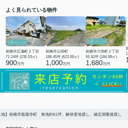
よく見られている物件
前橋市広瀬町２丁目
前橋市公田町
前橋市六供町２丁目
1
71.24坪 (235.53㎡)
188.45坪 (623.00㎡)
55.92坪 (184.89㎡)
900
1,000
1,680
万円
万円
万円
土地】前橋市龍蔵寺町 角地約61坪、解体更地渡し、確定測量後渡し