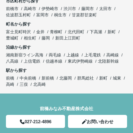
市区町村から探す
前橋市
高崎市
伊勢崎市
渋川市
藤岡市
太田市
佐波郡玉村町
富岡市
桐生市
甘楽郡甘楽町
町名から探す
富士見町時沢
金井
青柳町
北代田町
下高瀬
新町
豊城町
相生町
藤岡
新田上江田町
沿線から探す
湘南新宿ライン高海
両毛線
上越線
上毛電鉄
高崎線
八高線
上信電鉄
信越本線
東武伊勢崎線
北陸新幹線
駅から探す
前橋
中央前橋
新前橋
北藤岡
群馬総社
新町
城東
高崎
三俣
北高崎
前橋みなみ不動産株式会社
027-212-4896
お問い合わせ