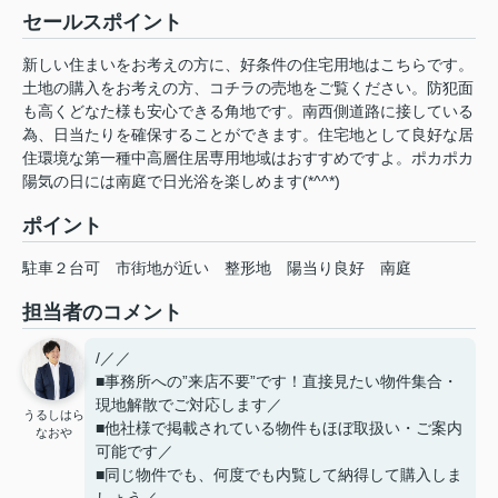
セールスポイント
新しい住まいをお考えの方に、好条件の住宅用地はこちらです。
土地の購入をお考えの方、コチラの売地をご覧ください。防犯面
も高くどなた様も安心できる角地です。南西側道路に接している
為、日当たりを確保することができます。住宅地として良好な居
住環境な第一種中高層住居専用地域はおすすめですよ。ポカポカ
陽気の日には南庭で日光浴を楽しめます(*^^*)
ポイント
駐車２台可
市街地が近い
整形地
陽当り良好
南庭
担当者のコメント
/／／
■事務所への”来店不要”です！直接見たい物件集合・
現地解散でご対応します／
うるしはら
■他社様で掲載されている物件もほぼ取扱い・ご案内
なおや
可能です／
■同じ物件でも、何度でも内覧して納得して購入しま
しょう／