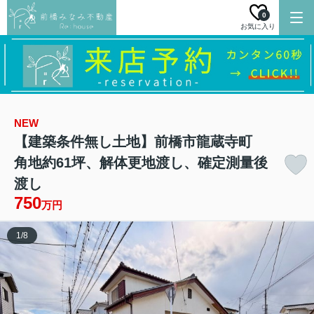
0
お気に入り
NEW
【建築条件無し土地】前橋市龍蔵寺町
角地約61坪、解体更地渡し、確定測量後
渡し
750
万円
1
/
8