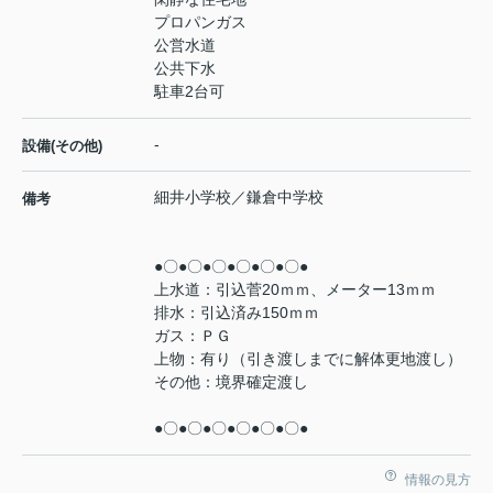
プロパンガス
公営水道
公共下水
駐車2台可
-
設備(その他)
細井小学校／鎌倉中学校
備考
●〇●〇●〇●〇●〇●〇●
上水道：引込菅20ｍｍ、メーター13ｍｍ
排水：引込済み150ｍｍ
ガス：ＰＧ
上物：有り（引き渡しまでに解体更地渡し）
その他：境界確定渡し
●〇●〇●〇●〇●〇●〇●
情報の見方