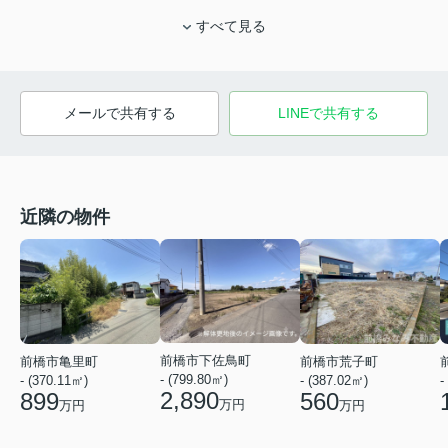
すべて見る
メールで共有する
LINEで共有する
近隣の物件
前橋市下佐鳥町
前橋市亀里町
前橋市荒子町
- (799.80㎡)
- (370.11㎡)
- (387.02㎡)
-
2,890
899
560
万円
万円
万円