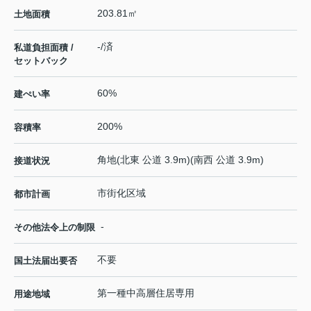
203.81㎡
土地面積
-/済
私道負担面積 /
セットバック
60%
建ぺい率
200%
容積率
角地(北東 公道 3.9m)(南西 公道 3.9m)
接道状況
市街化区域
都市計画
-
その他法令上の制限
不要
国土法届出要否
第一種中高層住居専用
用途地域