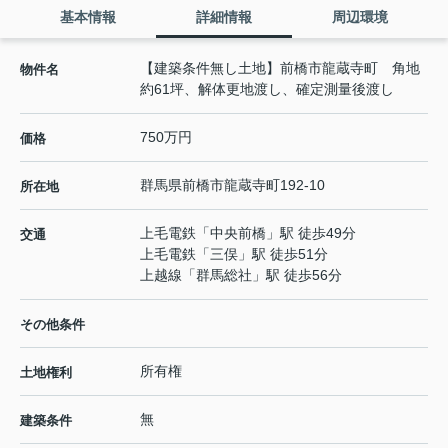
基本情報
詳細情報
周辺環境
【建築条件無し土地】前橋市龍蔵寺町 角地
物件名
約61坪、解体更地渡し、確定測量後渡し
750万円
価格
群馬県
前橋市
龍蔵寺町
192-10
所在地
上毛電鉄
「
中央前橋
」駅 徒歩49分
交通
上毛電鉄
「
三俣
」駅 徒歩51分
上越線
「
群馬総社
」駅 徒歩56分
その他条件
所有権
土地権利
無
建築条件