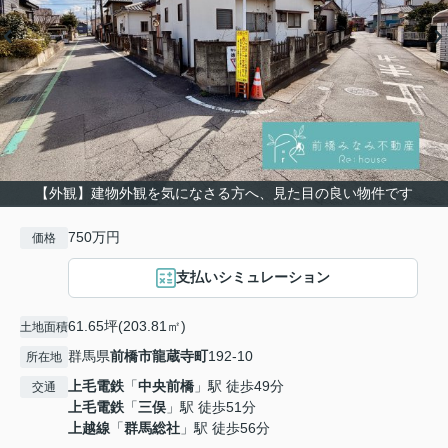
【外観】建物外観を気になさる方へ、見た目の良い物件です
750万円
価格
支払いシミュレーション
61.65坪(203.81㎡)
土地面積
群馬県
前橋市
龍蔵寺町
192-10
所在地
上毛電鉄
「
中央前橋
」駅 徒歩49分
交通
上毛電鉄
「
三俣
」駅 徒歩51分
上越線
「
群馬総社
」駅 徒歩56分