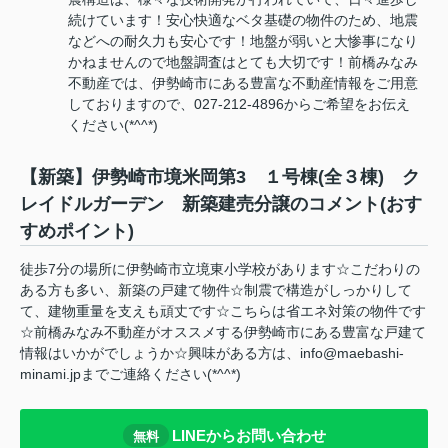
続けています！安心快適なベタ基礎の物件のため、地震
などへの耐久力も安心です！地盤が弱いと大惨事になり
かねませんので地盤調査はとても大切です！前橋みなみ
不動産では、伊勢崎市にある豊富な不動産情報をご用意
しておりますので、027-212-4896からご希望をお伝え
ください(*^^*)
【新築】伊勢崎市境米岡第3 １号棟(全３棟) ク
レイドルガーデン 新築建売分譲のコメント(おす
すめポイント)
徒歩7分の場所に伊勢崎市立境東小学校があります☆こだわりの
ある方も多い、新築の戸建て物件☆制震で構造がしっかりして
て、建物重量を支えも頑丈です☆こちらは省エネ対策の物件です
☆前橋みなみ不動産がオススメする伊勢崎市にある豊富な戸建て
情報はいかがでしょうか☆興味がある方は、info@maebashi-
minami.jpまでご連絡ください(*^^*)
LINEからお問い合わせ
無料