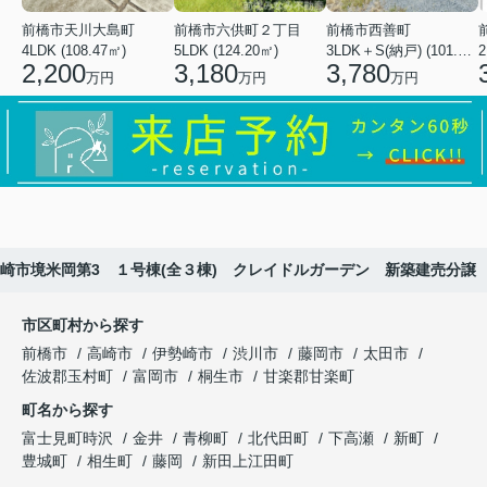
前橋市天川大島町
前橋市六供町２丁目
前橋市西善町
4LDK (108.47㎡)
5LDK (124.20㎡)
3LDK＋S(納戸) (101.02㎡)
2
2,200
3,180
3,780
万円
万円
万円
崎市境米岡第3 １号棟(全３棟) クレイドルガーデン 新築建売分譲
市区町村から探す
前橋市
高崎市
伊勢崎市
渋川市
藤岡市
太田市
佐波郡玉村町
富岡市
桐生市
甘楽郡甘楽町
町名から探す
富士見町時沢
金井
青柳町
北代田町
下高瀬
新町
豊城町
相生町
藤岡
新田上江田町