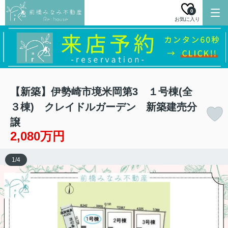
0
お気に入り
【新築】伊勢崎市境米岡第3 １号棟(全
３棟) クレイドルガーデン 新築建売分
譲
2,080万円
1
/
4