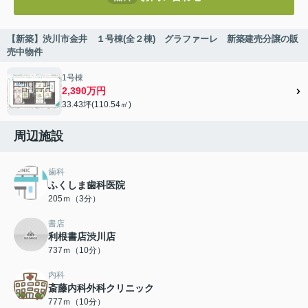
【新築】渋川市金井 １号棟(全２棟) グラファーレ 新築建売分譲の販
売中物件
1号棟
2,390万円
33.43坪(110.54㎡)
周辺施設
歯科
ふくしま歯科医院
205ｍ（3分）
書店
利根書店渋川店
737ｍ（10分）
内科
斎藤内科外科クリニック
777ｍ（10分）