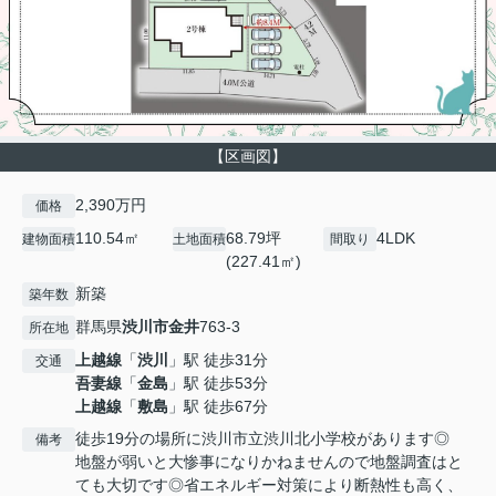
【区画図】
2,390万円
価格
110.54㎡
68.79坪
4LDK
建物面積
土地面積
間取り
(227.41㎡)
新築
築年数
群馬県
渋川市
金井
763-3
所在地
上越線
「
渋川
」駅 徒歩31分
交通
吾妻線
「
金島
」駅 徒歩53分
上越線
「
敷島
」駅 徒歩67分
徒歩19分の場所に渋川市立渋川北小学校があります◎
備考
地盤が弱いと大惨事になりかねませんので地盤調査はと
ても大切です◎省エネルギー対策により断熱性も高く、