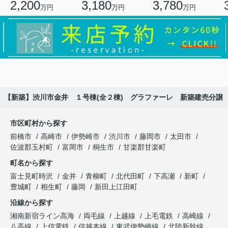
2,200
3,180
3,780
万円
万円
万円
【新築】渋川市金井 １号棟(全２棟) グラファーレ 新築建売分譲
市区町村から探す
前橋市
高崎市
伊勢崎市
渋川市
藤岡市
太田市
佐波郡玉村町
富岡市
桐生市
甘楽郡甘楽町
町名から探す
富士見町時沢
金井
青柳町
北代田町
下高瀬
新町
豊城町
相生町
藤岡
新田上江田町
沿線から探す
湘南新宿ライン高海
両毛線
上越線
上毛電鉄
高崎線
八高線
上信電鉄
信越本線
東武伊勢崎線
北陸新幹線