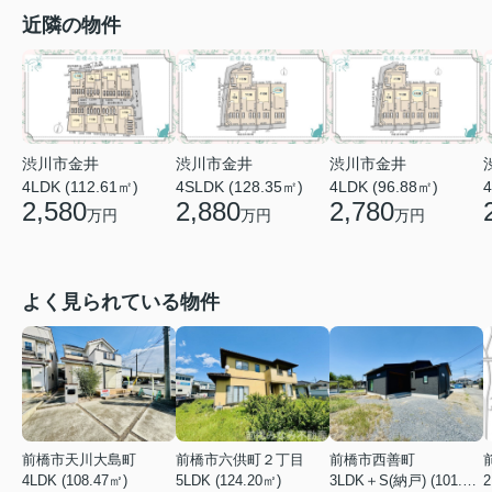
近隣の物件
渋川市金井
渋川市金井
渋川市金井
4LDK (112.61㎡)
4SLDK (128.35㎡)
4LDK (96.88㎡)
4
2,580
2,880
2,780
万円
万円
万円
よく見られている物件
前橋市天川大島町
前橋市六供町２丁目
前橋市西善町
4LDK (108.47㎡)
5LDK (124.20㎡)
3LDK＋S(納戸) (101.02㎡)
2