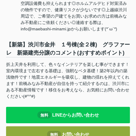
空調設備費も抑えられます◎ホルムアルデヒド対策済み
の物件ですので、健康リスクが少ないです◎上越線渋川
周辺で、ご希望の戸建てをお買いお求めの方は前橋みな
み不動産にご依頼ください◎連絡する際は、
info@maebashi-minami.jpからお願いします(*´ω`*)
【新築】渋川市金井 １号棟(全２棟) グラファー
レ 新築建売分譲のコメント(おすすめポイント)
折上天井を利用して、色々なインテリアを楽しむ事ができます！
室内環境まで左右する基礎は、強靭なベタ基礎！築2年以内の築
浅物件です！地震エネルギーを吸収し、建物の揺れを抑えてくれ
ます！前橋みなみ不動産が自信を持って紹介するのは、渋川市に
ある不動産情報です！移住をお考えなら、お気軽にお問い合わせ
ください(#^^#)
LINEからお問い合わせ
無料
お問い合わせ
無料