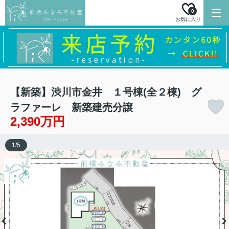
0
お気に入り
【新築】渋川市金井 １号棟(全２棟) グ
ラファーレ 新築建売分譲
2,390万円
1
/
5