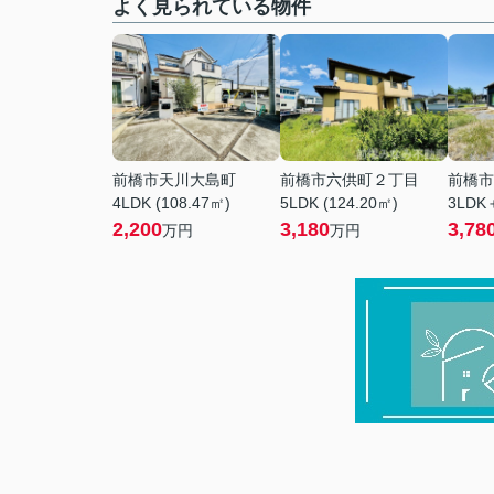
よく見られている物件
前橋市天川大島町
前橋市六供町２丁目
前橋市
4LDK (108.47㎡)
5LDK (124.20㎡)
3LDK＋
2,200
3,180
3,78
万円
万円