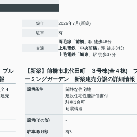
2026年7月(新築)
築年
有
駐車
両毛線
「
前橋
」駅 徒歩46分
上毛電鉄
「
中央前橋
」駅 徒歩34分
交通
上毛電鉄
「
城東
」駅 徒歩37分
 ブル
【新築】前橋市北代田町 ３号棟(全４棟) 
報
ーミングガーデン 新築建売分譲の詳細情報
(全４
設備条件
閑静な住宅地
築建売
建設住宅性能評価書付
駐車3台可
耐震構造
設備(その他)
-
駐車場/月額
有/-