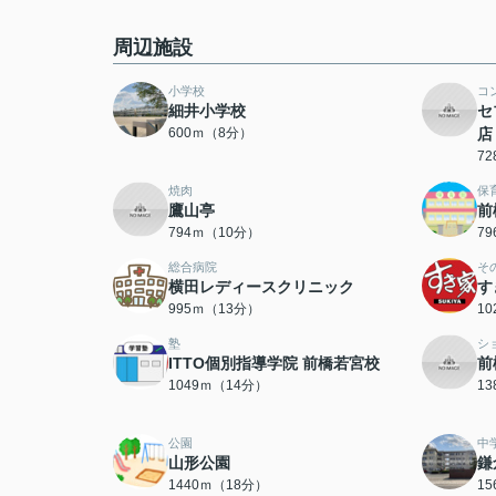
周辺施設
小学校
コ
細井小学校
セ
600ｍ（8分）
店
7
焼肉
保
鷹山亭
前
794ｍ（10分）
7
総合病院
そ
横田レディースクリニック
す
995ｍ（13分）
1
塾
シ
ITTO個別指導学院 前橋若宮校
前
1049ｍ（14分）
1
公園
中
山形公園
鎌
1440ｍ（18分）
1