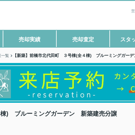
営
売却実績
売却査定
スタ
【新築】前橋市北代田町 ３号棟(全４棟) ブルーミングガーデ
産一覧
４棟) ブルーミングガーデン 新築建売分譲