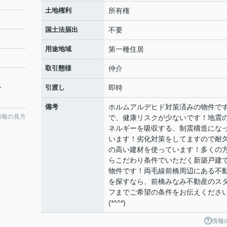
土地権利
所有権
国土法届出
不要
用途地域
第一種住居
取引態様
仲介
分
引渡し
即時
備考
ホルムアルデヒド対策済みの物件で
情報の見方
で、健康リスクが少ないです！地震
ネルギーを吸収する、制震構造にな
います！劣化対策をしてますので耐
の高い建材を使っています！多くの
らこだわり条件でいただく新築戸建
物件です！両毛線前橋周辺にある不
を探すなら、前橋みなみ不動産のス
フまでご希望の条件をお伝えくださ
(*^^*)
情報