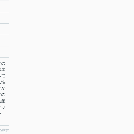
すの
のエ
って
久性
方か
ての
動産
タッ
い
の見方