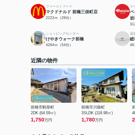
ファーストフード
ス
マクドナルド 前橋三俣町店
ベ
2222ｍ（28分）
岩
3
ショッピングセンター
温
けやきウォーク前橋
総
4264ｍ（54分）
4
近隣の物件
前橋市駒形町
前橋市川曲町
2DK (64.59㎡)
3SLDK (118.98㎡)
4
1,750
1,780
2
万円
万円