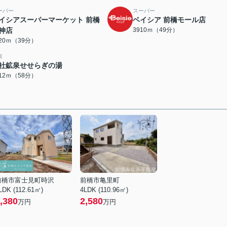
ーパー
スーパー
イシアスーパーマーケット 前橋
ベイシア 前橋モール店
神店
3910ｍ（49分）
120ｍ（39分）
泉
社鉱泉せせらぎの湯
612ｍ（58分）
前橋市富士見町時沢
前橋市亀里町
LDK (112.61㎡)
4LDK (110.96㎡)
,380
2,580
万円
万円