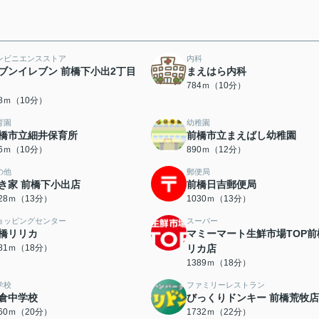
ンビニエンスストア
内科
ブンイレブン 前橋下小出2丁目
まえはら内科
784ｍ（10分）
28ｍ（10分）
育園
幼稚園
橋市立細井保育所
前橋市立まえばし幼稚園
96ｍ（10分）
890ｍ（12分）
の他
郵便局
き家 前橋下小出店
前橋日吉郵便局
028ｍ（13分）
1030ｍ（13分）
ョッピングセンター
スーパー
橋リリカ
マミーマート生鮮市場TOP前
381ｍ（18分）
リカ店
1389ｍ（18分）
学校
ファミリーレストラン
倉中学校
びっくりドンキー 前橋荒牧店
560ｍ（20分）
1732ｍ（22分）