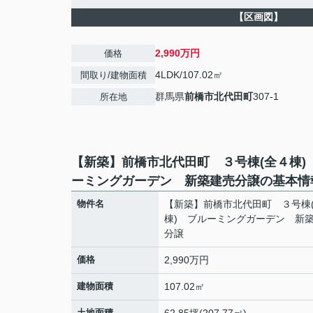
【区画図】
2,990万円
価格
4LDK/107.02㎡
間取り/建物面積
群馬県
前橋市
北代田町
307-1
所在地
【新築】前橋市北代田町 ３号棟(全４棟)
ーミングガーデン 新築建売分譲の基本情
物件名
【新築】前橋市北代田町 ３号棟
棟) ブルーミングガーデン 新
分譲
価格
2,990万円
建物面積
107.02㎡
土地面積