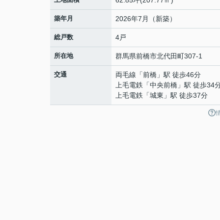
62.85坪(207.77㎡)
築年月
2026年7月（新築）
総戸数
4戸
所在地
群馬県
前橋市
北代田町
307-1
交通
両毛線
「
前橋
」駅 徒歩46分
上毛電鉄
「
中央前橋
」駅 徒歩34
上毛電鉄
「
城東
」駅 徒歩37分