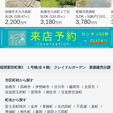
前橋市天川大島町
前橋市六供町２丁目
前橋市西善町
4LDK (108.47㎡)
5LDK (124.20㎡)
3LDK＋S(納戸) (101.02㎡)
2
2,200
3,180
3,780
万円
万円
万円
稲荷新田町第3 １号棟(全４棟) クレイドルガーデン 新築建売分譲
市区町村から探す
前橋市
高崎市
伊勢崎市
渋川市
藤岡市
太田市
佐波郡玉村町
富岡市
桐生市
甘楽郡甘楽町
町名から探す
富士見町時沢
金井
青柳町
北代田町
下高瀬
新町
豊城町
相生町
藤岡
新田上江田町