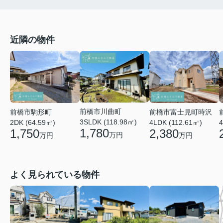
近隣の物件
前橋市川曲町
前橋市富士見町時沢
前橋市駒形町
3SLDK (118.98㎡)
4LDK (112.61㎡)
4
2DK (64.59㎡)
1,780
2,380
1,750
万円
万円
万円
よく見られている物件