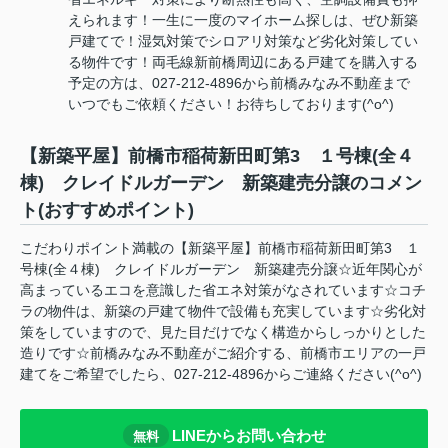
えられます！一生に一度のマイホーム探しは、ぜひ新築
戸建てで！湿気対策でシロアリ対策など劣化対策してい
る物件です！両毛線新前橋周辺にある戸建てを購入する
予定の方は、027-212-4896から前橋みなみ不動産まで
いつでもご依頼ください！お待ちしております(^o^)
【新築平屋】前橋市稲荷新田町第3 １号棟(全４
棟) クレイドルガーデン 新築建売分譲のコメン
ト(おすすめポイント)
こだわりポイント満載の【新築平屋】前橋市稲荷新田町第3 １
号棟(全４棟) クレイドルガーデン 新築建売分譲☆近年関心が
高まっているエコを意識した省エネ対策がなされています☆コチ
ラの物件は、新築の戸建て物件で設備も充実しています☆劣化対
策をしていますので、見た目だけでなく構造からしっかりとした
造りです☆前橋みなみ不動産がご紹介する、前橋市エリアの一戸
建てをご希望でしたら、027-212-4896からご連絡ください(^o^)
LINEからお問い合わせ
無料