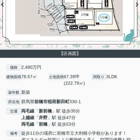
【区画図】
2,480万円
価格
78.57㎡
67.39坪
3LDK
建物面積
土地面積
間取り
(222.79㎡)
新築
築年数
群馬県
前橋市
稲荷新田町
330-1
所在地
両毛線
「
新前橋
」駅 徒歩35分
交通
上越線
「
井野
」駅 徒歩47分
両毛線
「
前橋
」駅 徒歩53分
徒歩11分の場所に前橋市立大利根小学校があります！
備考
省エネルギー対策により断熱性も高く、空調設備費も抑