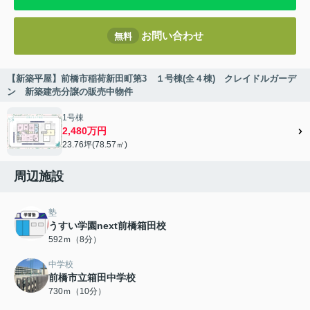
お問い合わせ
無料
【新築平屋】前橋市稲荷新田町第3 １号棟(全４棟) クレイドルガーデ
ン 新築建売分譲の販売中物件
1号棟
2,480万円
23.76坪(78.57㎡)
周辺施設
塾
うすい学園next前橋箱田校
592ｍ（8分）
中学校
前橋市立箱田中学校
730ｍ（10分）