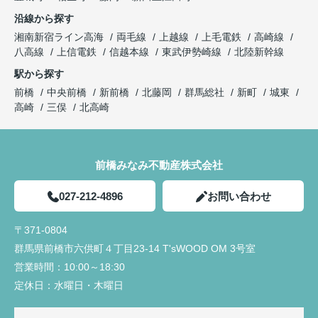
沿線から探す
湘南新宿ライン高海
両毛線
上越線
上毛電鉄
高崎線
八高線
上信電鉄
信越本線
東武伊勢崎線
北陸新幹線
駅から探す
前橋
中央前橋
新前橋
北藤岡
群馬総社
新町
城東
高崎
三俣
北高崎
前橋みなみ不動産株式会社
027-212-4896
お問い合わせ
〒371-0804
群馬県前橋市六供町４丁目23‐14 T'sWOOD OM 3号室
営業時間：
10:00～18:30
定休日：
水曜日・木曜日