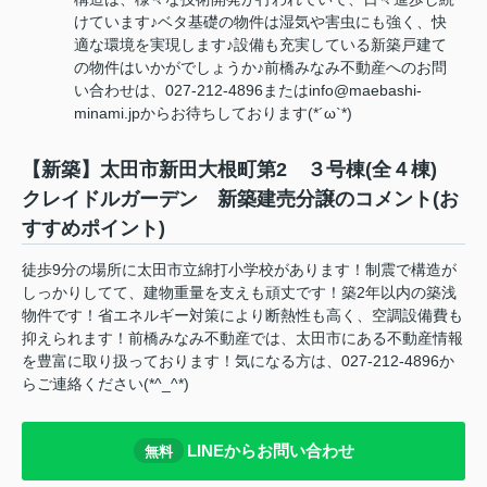
けています♪ベタ基礎の物件は湿気や害虫にも強く、快
適な環境を実現します♪設備も充実している新築戸建て
の物件はいかがでしょうか♪前橋みなみ不動産へのお問
い合わせは、027-212-4896またはinfo@maebashi-
minami.jpからお待ちしております(*´ω`*)
【新築】太田市新田大根町第2 ３号棟(全４棟)
クレイドルガーデン 新築建売分譲のコメント(お
すすめポイント)
徒歩9分の場所に太田市立綿打小学校があります！制震で構造が
しっかりしてて、建物重量を支えも頑丈です！築2年以内の築浅
物件です！省エネルギー対策により断熱性も高く、空調設備費も
抑えられます！前橋みなみ不動産では、太田市にある不動産情報
を豊富に取り扱っております！気になる方は、027-212-4896か
らご連絡ください(*^_^*)
LINEからお問い合わせ
無料