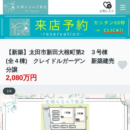
0
お気に入り
【新築】太田市新田大根町第2 ３号棟
(全４棟) クレイドルガーデン 新築建売
分譲
2,080万円
1
/
4