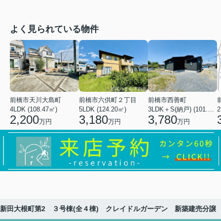
よく見られている物件
前橋市天川大島町
前橋市六供町２丁目
前橋市西善町
4LDK (108.47㎡)
5LDK (124.20㎡)
3LDK＋S(納戸) (101.02㎡)
2
2,200
3,180
3,780
万円
万円
万円
新田大根町第2 ３号棟(全４棟) クレイドルガーデン 新築建売分譲