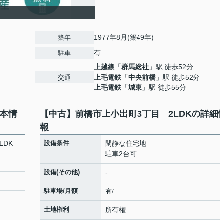
1977年8月(築49年)
築年
有
駐車
上越線
「
群馬総社
」駅 徒歩52分
上毛電鉄
「
中央前橋
」駅 徒歩52分
交通
上毛電鉄
「
城東
」駅 徒歩55分
基本情
【中古】前橋市上小出町3丁目 2LDKの詳細
報
LDK
設備条件
閑静な住宅地
駐車2台可
設備(その他)
-
駐車場/月額
有/-
土地権利
所有権