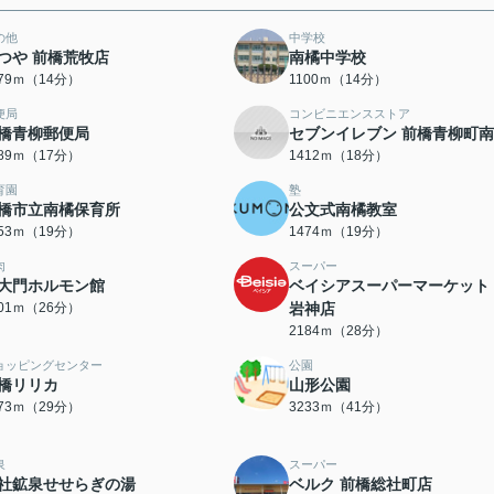
の他
中学校
つや 前橋荒牧店
南橘中学校
079ｍ（14分）
1100ｍ（14分）
便局
コンビニエンスストア
橋青柳郵便局
セブンイレブン 前橋青柳町
289ｍ（17分）
1412ｍ（18分）
育園
塾
橋市立南橘保育所
公文式南橘教室
453ｍ（19分）
1474ｍ（19分）
肉
スーパー
大門ホルモン館
ベイシアスーパーマーケット
001ｍ（26分）
岩神店
2184ｍ（28分）
ョッピングセンター
公園
橋リリカ
山形公園
273ｍ（29分）
3233ｍ（41分）
泉
スーパー
社鉱泉せせらぎの湯
ベルク 前橋総社町店