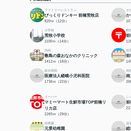
ファミリーレストラン
そ
びっくりドンキー 前橋荒牧店
か
920ｍ（12分）
1
小学校
郵
荒牧小学校
前
1100ｍ（14分）
1
内科
保
敷島の森おなかのクリニック
前
1412ｍ（18分）
1
総合病院
焼
医療法人嵯峨小児科医院
南
1736ｍ（22分）
2
スーパー
シ
マミーマート生鮮市場TOP前橋リ
前
リカ店
2
2265ｍ（29分）
幼稚園
温
元景幼稚園
総