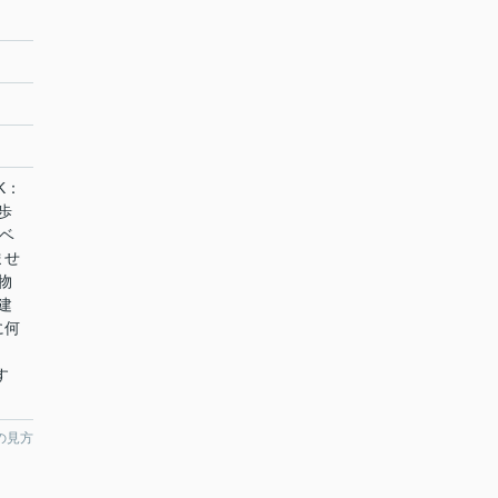
K：
歩
ベ
ませ
物
建
に何
す
の見方