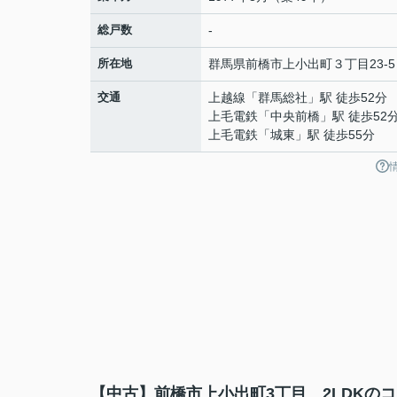
総戸数
-
所在地
群馬県
前橋市
上小出町
３丁目23-5
交通
上越線
「
群馬総社
」駅 徒歩52分
上毛電鉄
「
中央前橋
」駅 徒歩52
上毛電鉄
「
城東
」駅 徒歩55分
【中古】前橋市上小出町3丁目 2LDKのコ