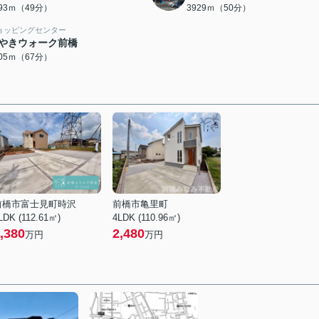
893ｍ（49分）
3929ｍ（50分）
ョッピングセンター
やきウォーク前橋
305ｍ（67分）
前橋市富士見町時沢
前橋市亀里町
LDK (112.61㎡)
4LDK (110.96㎡)
,380
2,480
万円
万円