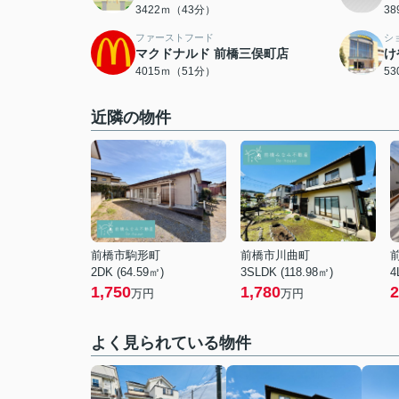
3422ｍ（43分）
3
ファーストフード
シ
マクドナルド 前橋三俣町店
け
4015ｍ（51分）
5
近隣の物件
前橋市駒形町
前橋市川曲町
2DK (64.59㎡)
3SLDK (118.98㎡)
4
1,750
1,780
2
万円
万円
よく見られている物件