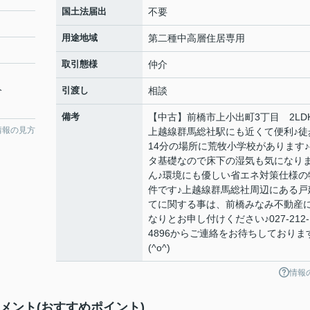
国土法届出
不要
用途地域
第二種中高層住居専用
取引態様
仲介
分
引渡し
相談
備考
【中古】前橋市上小出町3丁目 2LD
情報の見方
上越線群馬総社駅にも近くて便利♪徒
14分の場所に荒牧小学校があります♪
タ基礎なので床下の湿気も気になり
ん♪環境にも優しい省エネ対策仕様の
件です♪上越線群馬総社周辺にある戸
てに関する事は、前橋みなみ不動産
なりとお申し付けください♪027-212-
4896からご連絡をお待ちしておりま
(^o^)
情報
メント(おすすめポイント)