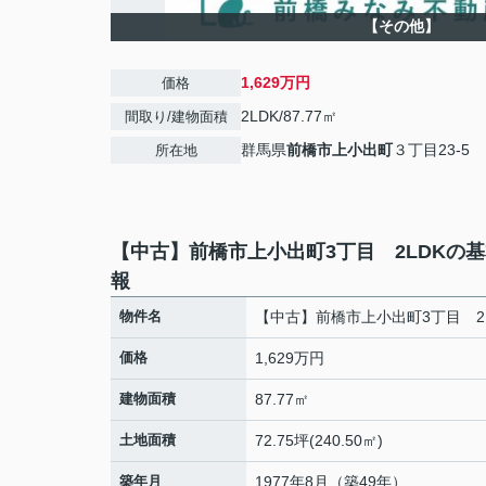
【その他】
1,629万円
価格
2LDK/87.77㎡
間取り/建物面積
群馬県
前橋市
上小出町
３丁目23-5
所在地
【中古】前橋市上小出町3丁目 2LDKの
報
物件名
【中古】前橋市上小出町3丁目 2
価格
1,629万円
建物面積
87.77㎡
土地面積
72.75坪(240.50㎡)
築年月
1977年8月（築49年）