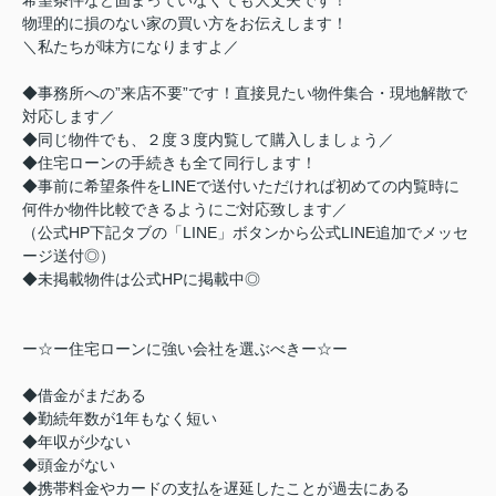
物理的に損のない家の買い方をお伝えします！
＼私たちが味方になりますよ／
◆事務所への”来店不要”です！直接見たい物件集合・現地解散で
対応します／
◆同じ物件でも、２度３度内覧して購入しましょう／
◆住宅ローンの手続きも全て同行します！
◆事前に希望条件をLINEで送付いただければ初めての内覧時に
何件か物件比較できるようにご対応致します／
（公式HP下記タブの「LINE」ボタンから公式LINE追加でメッセ
ージ送付◎）
◆未掲載物件は公式HPに掲載中◎
ー☆ー住宅ローンに強い会社を選ぶべきー☆ー
◆借金がまだある
◆勤続年数が1年もなく短い
◆年収が少ない
◆頭金がない
◆携帯料金やカードの支払を遅延したことが過去にある