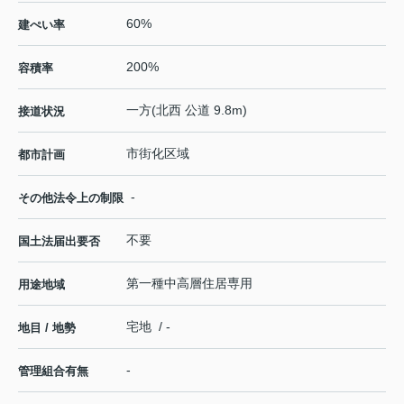
60%
建ぺい率
200%
容積率
一方(北西 公道 9.8m)
接道状況
市街化区域
都市計画
-
その他法令上の制限
不要
国土法届出要否
第一種中高層住居専用
用途地域
宅地 / -
地目 / 地勢
-
管理組合有無