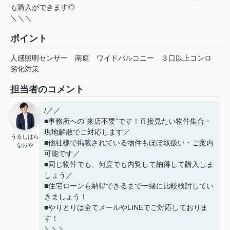
も購入ができます◎
＼＼＼
ポイント
人感照明センサー
南庭
ワイドバルコニー
３口以上コンロ
劣化対策
担当者のコメント
/／／
■事務所への”来店不要”です！直接見たい物件集合・
現地解散でご対応します／
うるしはら
■他社様で掲載されている物件もほぼ取扱い・ご案内
なおや
可能です／
■同じ物件でも、何度でも内覧して納得して購入しま
しょう／
■住宅ローンも納得できるまで一緒に比較検討してい
きましょう！
■やりとりは全てメールやLINEでご対応しておりま
す！
＼＼＼