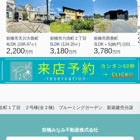
2
前橋市天川大島町
前橋市六供町２丁目
前橋市西善町
4LDK (108.47㎡)
5LDK (124.20㎡)
3LDK＋S(納戸) (101.02㎡)
2,200
3,180
3,780
万円
万円
万円
生町１丁目 ２号棟(全２棟) ブルーミングガーデン 新築建売分譲
前橋みなみ不動産株式会社