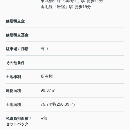
東武桐生線
「
新桐生
」駅 徒歩17分
両毛線
「
岩宿
」駅 徒歩19分
-
修繕積立金
-
修繕積立基金
有 / -
駐車場 / 月額
その他条件
所有権
土地権利
99.37㎡
建物面積
75.74坪(250.39㎡)
土地面積
-/無
私道負担面積 /
セットバック