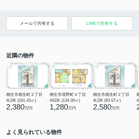
メールで共有する
LINEで共有する
近隣の物件
桐生市相生町２丁目
桐生市境野町４丁目
桐生市相生町２丁目
4LDK (101.43㎡)
4SDK (134.00㎡)
4LDK (93.57㎡)
4
2,380
1,280
2,580
万円
万円
万円
よく見られている物件