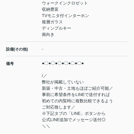
ウォークインクロゼット
収納豊富
TVモニタ付インターホン
複層ガラス
ディンプルキー
南向き
-
設備(その他)
●〇●〇●〇●〇●〇●〇●
備考
/／
弊社が掲載していない
新築・中古・土地もほぼご紹介可能／
事前に希望条件をLINEで送付すれば
初めての内覧時に複数比較できるよう
ご対応致します／
※下記タブの「LINE」ボタンから
公式LINE追加でメッセージ送付◎
＼＼