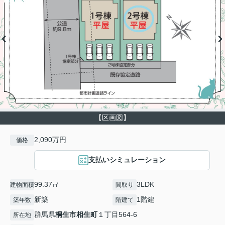
【区画図】
2,090万円
価格
支払いシミュレーション
99.37㎡
3LDK
建物面積
間取り
新築
1階建
築年数
階建て
群馬県
桐生市
相生町
１丁目564-6
所在地