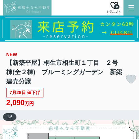
0
お気に入り
NEW
【新築平屋】桐生市相生町１丁目 ２号
棟(全２棟) ブルーミングガーデン 新築
建売分譲
7月28日 値下げ
2,090
万円
1
/
6