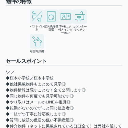
物件の特徴
バストイレ
室内洗濯機
TVモニタ
カウンター
別
置場
付きインタ
キッチン
ーホン
浴室乾燥機
セールスポイント
/／／
◆桜木小学校／桜木中学校
◆他社掲載物件もまとめて見学◎
◆物件情報は隠すことなく全て公開します◎
◆同じ物件を何度でも見学可能です◎
◆やり取りはメールかLINEを推奨◎
◆転勤がないのでずっと同じ担当者◎
◆一組ずつ丁寧に対応致します◎
◆質問し放題の敷居の低い不動産屋◎
◆仲介物件（ネットに掲載されているほぼ全て）は弊社を通して