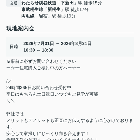
わたらせ渓谷鉄道
「
下新田
」駅 徒歩15分
交通
東武桐生線
「
新桐生
」駅 徒歩17分
両毛線
「
岩宿
」駅 徒歩19分
現地案内会
2026年7月31日 ～ 2026年8月31日
日時
10:30 ～ 18:30
※事前に必ずお問い合わせください
ー☆ー住宅購入ご検討中の方へー☆ー
/／
24時間365日お問い合わせ受付中
平日はもちろん土日祝日いつでもご見学が可能
＼＼
弊社では
メリットもデメリットも正直にお伝えするように心がけておりま
す。
安心して家探しにじっくり向き合えます！
希望条件など固まっていなくても大丈夫です！