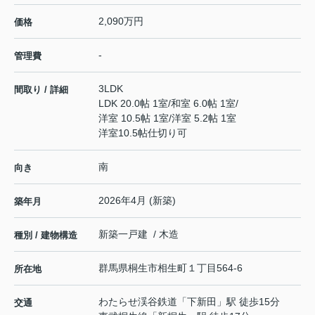
2,090万円
価格
-
管理費
3LDK
間取り / 詳細
LDK 20.0帖 1室
/
和室 6.0帖 1室
/
洋室 10.5帖 1室
/
洋室 5.2帖 1室
洋室10.5帖仕切り可
南
向き
2026年4月 (新築)
築年月
新築一戸建 / 木造
種別 / 建物構造
群馬県
桐生市
相生町
１丁目564-6
所在地
わたらせ渓谷鉄道
「
下新田
」駅 徒歩15分
交通