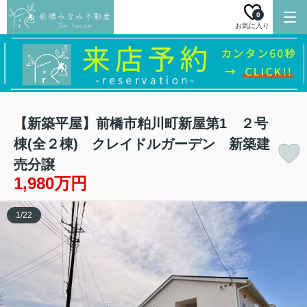
0
お気に入り
【新築平屋】前橋市粕川町新屋第1 ２号
棟(全２棟) クレイドルガーデン 新築建
売分譲
1,980万円
1
/
22