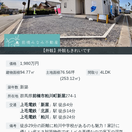
【外観】外観もきれいです
1,980万円
価格
94.77㎡
76.56坪
4LDK
建物面積
土地面積
間取り
(253.12㎡)
新築
築年数
群馬県
前橋市
粕川町新屋
274-1
所在地
上毛電鉄
「
新屋
」駅 徒歩4分
交通
上毛電鉄
「
北原
」駅 徒歩14分
上毛電鉄
「
粕川
」駅 徒歩24分
徒歩29分の距離に粕川中学校があるのも魅力！家計に
備考
優しい省エネ対策物件です！ベタ基礎なので床下の湿気