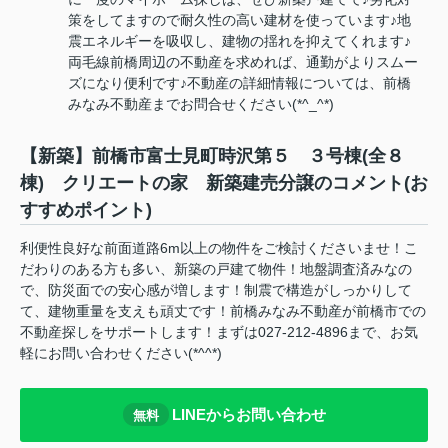
策をしてますので耐久性の高い建材を使っています♪地
震エネルギーを吸収し、建物の揺れを抑えてくれます♪
両毛線前橋周辺の不動産を求めれば、通勤がよりスムー
ズになり便利です♪不動産の詳細情報については、前橋
みなみ不動産までお問合せください(*^_^*)
【新築】前橋市富士見町時沢第５ ３号棟(全８
棟) クリエートの家 新築建売分譲のコメント(お
すすめポイント)
利便性良好な前面道路6m以上の物件をご検討くださいませ！こ
だわりのある方も多い、新築の戸建て物件！地盤調査済みなの
で、防災面での安心感が増します！制震で構造がしっかりして
て、建物重量を支えも頑丈です！前橋みなみ不動産が前橋市での
不動産探しをサポートします！まずは027-212-4896まで、お気
軽にお問い合わせください(*^^*)
LINEからお問い合わせ
無料