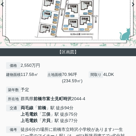
【区画図】
2,550万円
価格
117.58㎡
70.96坪
4LDK
建物面積
土地面積
間取り
(234.59㎡)
予定
築年数
群馬県
前橋市
富士見町時沢
2044-4
所在地
両毛線
「
前橋
」駅 徒歩94分
交通
上毛電鉄
「
三俣
」駅 徒歩75分
上毛電鉄
「
片貝
」駅 徒歩77分
徒歩6分の場所に前橋市立時沢小学校があります♪一生
備考
に一度のマイホーム探しは、ぜひ新築戸建てで♪劣化対