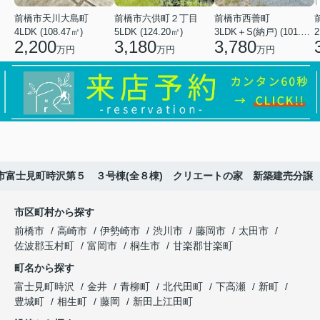
前橋市天川大島町
前橋市六供町２丁目
前橋市西善町
4LDK (108.47㎡)
5LDK (124.20㎡)
3LDK＋S(納戸) (101.02㎡)
2
2,200
3,180
3,780
万円
万円
万円
市富士見町時沢第５ ３号棟(全８棟) クリエートの家 新築建売分譲
市区町村から探す
前橋市
高崎市
伊勢崎市
渋川市
藤岡市
太田市
佐波郡玉村町
富岡市
桐生市
甘楽郡甘楽町
町名から探す
富士見町時沢
金井
青柳町
北代田町
下高瀬
新町
豊城町
相生町
藤岡
新田上江田町