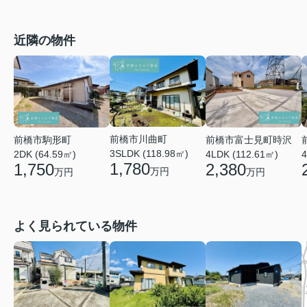
近隣の物件
前橋市川曲町
前橋市富士見町時沢
前橋市駒形町
3SLDK (118.98㎡)
4LDK (112.61㎡)
4
2DK (64.59㎡)
1,780
2,380
1,750
万円
万円
万円
よく見られている物件