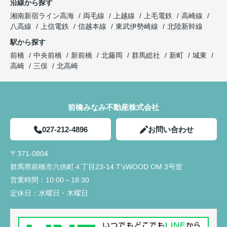
沿線から探す
湘南新宿ライン高海
両毛線
上越線
上毛電鉄
高崎線
八高線
上信電鉄
信越本線
東武伊勢崎線
北陸新幹線
駅から探す
前橋
中央前橋
新前橋
北藤岡
群馬総社
新町
城東
高崎
三俣
北高崎
前橋みなみ不動産株式会社
027-212-4896
お問い合わせ
〒371-0804
群馬県前橋市六供町４丁目23‐14 T'sWOOD OM 3号室
営業時間：
10:00～18:30
定休日：
水曜日・木曜日