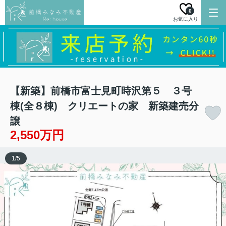
0
お気に入り
【新築】前橋市富士見町時沢第５ ３号
棟(全８棟) クリエートの家 新築建売分
譲
2,550万円
1
/
5