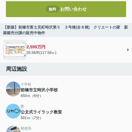
お問い合わせ
無料
【新築】前橋市富士見町時沢第５ ３号棟(全８棟) クリエートの家 新
築建売分譲の販売中物件
2,550万円
35.56坪(117.58㎡)
周辺施設
小学校
前橋市立時沢小学校
450ｍ（6分）
塾
公文式ライラック教室
501ｍ（7分）
郵便局