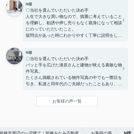
N様
〇感じたこと、良かった点、もっとこうして欲しか
〇当社を選んでいただいた決め手
ったことなど
人生で大きな買い物なので、慎重に考えていること
定期的に建築の様子を連絡いただけたり、急な質問
を理解し、勧誘や押し売りもなく親身になって相談
にも迅速に対応してくださりとても助かりました。
にのっていただいたこと。
本当にありがとうございました。
疑問点があった時にわかりやすく丁寧に説明をして
いただいたこと。
家を購入までの複雑な手続きを安心して行うことが
N様
でき、納得してから家を購入できるように客の気持
〇当社を選んでいただいた決め手
ちに寄り添う姿勢から信頼できると思い、ここで購
パッと手を広げた漆原さんと建物が映える素敵な物
入を決めました。
件写真。
たくさん掲載されている物件写真の中でも一際目を
〇感じたこと、良かった点、もっとこうして欲しか
引き、私達と同年代のご夫婦だったこともあり、こ
ったことなど
の方たちなら見学をお願いしやすそう!!という思い
住宅購入専用のLINEで連絡を取り合って、疑問点
で見学予約したのが始まりでした。真夏の暑い中で
などを気楽に聞くことや報告ができました。
お客様の声一覧
も毎回「自由にゆっくり見てください！」と長い時
疑問点に対する返信が遅いことがなく、緊急性のあ
間お付き合い下さり、こちらの不動産会社を選んで
るものはすぐ対応していただき助かりました。
良かったと思いました☺
住宅購入までの流れや進捗状況に応じてやることま
〇感じたこと、良かった点、もっとこうして欲しか
とめたものを何度も更新し作っていただきました。
前橋市周辺の一戸建て｜前橋みなみ不動産
お客様の声
N様
ったことなど