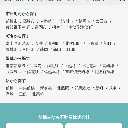
購入までの流れが想像でき、さまざまな複雑な手続
大きな買い物になるので気になったことがあるとな
きが円滑にでき助かりました。
んでもかんでも質問してしまいましたが、LINEの
市区町村から探す
返信は早く、確認しないと分からないこともすぐに
住宅販売店が関わる疑問点に対しても、みなみ不動
前橋市
高崎市
伊勢崎市
渋川市
藤岡市
太田市
確認して連絡下さったので、安心感があったのでと
産さんから連絡や確認していただきました。さらに
佐波郡玉村町
富岡市
桐生市
甘楽郡甘楽町
ても良かったと思います。
私達にわかりやすく説明していただき、手間のかか
町名から探す
夫婦共々とても信頼しております★
ることを進んでしていただきありがたかったです。
今後とも宜しくお願い致します!!
富士見町時沢
金井
青柳町
北代田町
下高瀬
新町
豊城町
相生町
藤岡
新田上江田町
入居前に行う建物不備の有無の確認時に、一緒に来
ていただき、私達では気がつかなった不備の点を見
沿線から探す
つけていただき丁寧さと親身になって対応していた
湘南新宿ライン高海
両毛線
上越線
上毛電鉄
高崎線
だいていると感じました。
八高線
上信電鉄
信越本線
東武伊勢崎線
北陸新幹線
駅から探す
前橋
中央前橋
新前橋
北藤岡
群馬総社
新町
城東
高崎
三俣
北高崎
前橋みなみ不動産株式会社