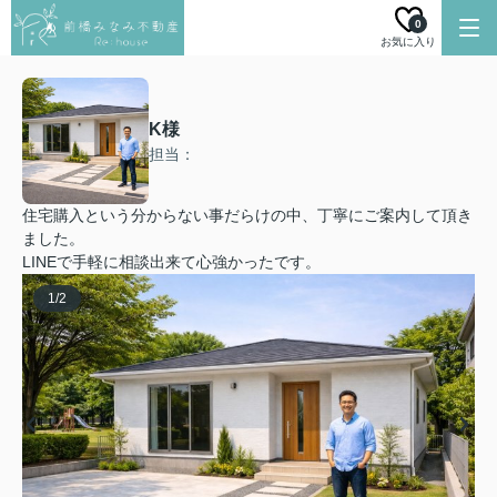
0
お気に入り
K様
担当：
住宅購入という分からない事だらけの中、丁寧にご案内して頂き
ました。
LINEで手軽に相談出来て心強かったです。
1
/
2