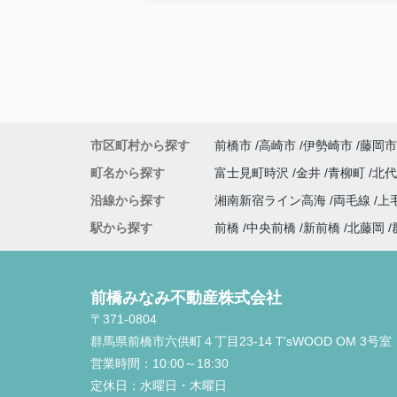
・他の不動産会社と違い、無理にセールス
ておらず、良い点も悪い点も正直に話して
さり、好感を持てた為、貴えにお願いする
しました
〇感じたこと、良かった点、もっとこうし
しかったことなど
定期的に建築の様子を連絡いただけたり、
市区町村から探す
前橋市
高崎市
伊勢崎市
藤岡市
質問にも迅速に対応してくださりとても助
ました。本当にありがとうございました。
町名から探す
富士見町時沢
金井
青柳町
北
沿線から探す
湘南新宿ライン高海
両毛線
上
駅から探す
前橋
中央前橋
新前橋
北藤岡
前橋みなみ不動産株式会社
〒371-0804
群馬県前橋市六供町４丁目23‐14 T'sWOOD OM 3号室
営業時間：
10:00～18:30
定休日：
水曜日・木曜日