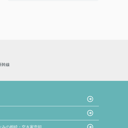
たくさん掲載されている物件写真の中でも一際
目を引き、私達と同年代のご夫婦だったことも
あり、この方たちなら見学をお願いしやすそ
う!!という思いで見学予約したのが始まりでし
た。真夏の暑い中でも毎回「自由にゆっくり見
てください！」と長い時間お付き合い下さり、
こちらの不動産会社を選んで良かったと思いま
した☺
〇感じたこと、良かった点、もっとこうして欲
しかったことなど
新幹線
大きな買い物になるので気になったことがある
となんでもかんでも質問してしまいましたが、
LINEの返信は早く、確認しないと分からないこ
ともすぐに確認して連絡下さったので、安心感
があったのでとても良かったと思います。
夫婦共々とても信頼しております★
今後とも宜しくお願い致します!!
なみの相続・空き家売却