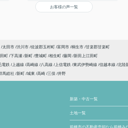
をし
って相談にのっていただいたこと。
お客様の声一覧
くだ
疑問点があった時にわかりやすく丁寧に説明を
事と
していただいたこと。
家を購入までの複雑な手続きを安心して行うこ
とができ、納得してから家を購入できるように
て欲
客の気持ちに寄り添う姿勢から信頼できると思
い、ここで購入を決めました。
急な
太田市
渋川市
佐波郡玉村町
富岡市
桐生市
甘楽郡甘楽町
かり
〇感じたこと、良かった点、もっとこうして欲
しかったことなど
代田町
下高瀬
新町
豊城町
相生町
藤岡
新田上江田町
住宅購入専用のLINEで連絡を取り合って、疑問
毛電鉄
上越線
高崎線
八高線
上信電鉄
東武伊勢崎線
信越本線
北陸
点などを気楽に聞くことや報告ができました。
疑問点に対する返信が遅いことがなく、緊急性
群馬総社
新町
城東
高崎
三俣
井野
のあるものはすぐ対応していただき助かりまし
た。
住宅購入までの流れや進捗状況に応じてやるこ
新築・中古一覧
とまとめたものを何度も更新し作っていただき
ました。購入までの流れが想像でき、さまざま
土地一覧
な複雑な手続きが円滑にでき助かりました。
前橋市の不動産売却なら前橋み
住宅販売店が関わる疑問点に対しても、みなみ