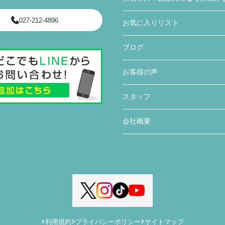
不動産さんから連絡や確認していただきまし
た。さらに私達にわかりやすく説明していただ
027-212-4896
お気に入りリスト
き、手間のかかることを進んでしていただきあ
りがたかったです。
ブログ
入居前に行う建物不備の有無の確認時に、一緒
お客様の声
に来ていただき、私達では気がつかなった不備
の点を見つけていただき丁寧さと親身になって
対応していただいていると感じました。
スタッフ
会社概要
利用規約
プライバシーポリシー
サイトマップ