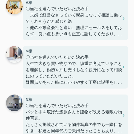
A様
〇当社を選んでいただいた決め手
・夫婦で経営なさっていて親身になって相談に乗っ
てくれそうだと感じた為
・他の不動産会社と違い、無理にセールスをしてお
らず、良い点も悪い点も正直に話してくださり、好
感を持てた為、貴えにお願いする事としました
N様
〇感じたこと、良かった点、もっとこうして欲しか
〇当社を選んでいただいた決め手
ったことなど
人生で大きな買い物なので、慎重に考えていること
定期的に建築の様子を連絡いただけたり、急な質問
を理解し、勧誘や押し売りもなく親身になって相談
にも迅速に対応してくださりとても助かりました。
にのっていただいたこと。
本当にありがとうございました。
疑問点があった時にわかりやすく丁寧に説明をして
いただいたこと。
家を購入までの複雑な手続きを安心して行うことが
N様
でき、納得してから家を購入できるように客の気持
〇当社を選んでいただいた決め手
ちに寄り添う姿勢から信頼できると思い、ここで購
パッと手を広げた漆原さんと建物が映える素敵な物
入を決めました。
件写真。
たくさん掲載されている物件写真の中でも一際目を
〇感じたこと、良かった点、もっとこうして欲しか
引き、私達と同年代のご夫婦だったこともあり、こ
ったことなど