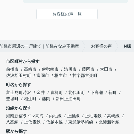
の方たちなら見学をお願いしやすそう!!という思い
住宅購入専用のLINEで連絡を取り合って、疑問点
で見学予約したのが始まりでした。真夏の暑い中で
などを気楽に聞くことや報告ができました。
お客様の声一覧
も毎回「自由にゆっくり見てください！」と長い時
疑問点に対する返信が遅いことがなく、緊急性のあ
間お付き合い下さり、こちらの不動産会社を選んで
るものはすぐ対応していただき助かりました。
良かったと思いました☺
住宅購入までの流れや進捗状況に応じてやることま
〇感じたこと、良かった点、もっとこうして欲しか
とめたものを何度も更新し作っていただきました。
前橋市周辺の一戸建て｜前橋みなみ不動産
お客様の声
N様
ったことなど
購入までの流れが想像でき、さまざまな複雑な手続
大きな買い物になるので気になったことがあるとな
きが円滑にでき助かりました。
んでもかんでも質問してしまいましたが、LINEの
市区町村から探す
返信は早く、確認しないと分からないこともすぐに
住宅販売店が関わる疑問点に対しても、みなみ不動
前橋市
高崎市
伊勢崎市
渋川市
藤岡市
太田市
確認して連絡下さったので、安心感があったのでと
産さんから連絡や確認していただきました。さらに
佐波郡玉村町
富岡市
桐生市
甘楽郡甘楽町
ても良かったと思います。
私達にわかりやすく説明していただき、手間のかか
町名から探す
夫婦共々とても信頼しております★
ることを進んでしていただきありがたかったです。
今後とも宜しくお願い致します!!
富士見町時沢
金井
青柳町
北代田町
下高瀬
新町
豊城町
相生町
藤岡
新田上江田町
入居前に行う建物不備の有無の確認時に、一緒に来
ていただき、私達では気がつかなった不備の点を見
沿線から探す
つけていただき丁寧さと親身になって対応していた
湘南新宿ライン高海
両毛線
上越線
上毛電鉄
高崎線
だいていると感じました。
八高線
上信電鉄
信越本線
東武伊勢崎線
北陸新幹線
駅から探す