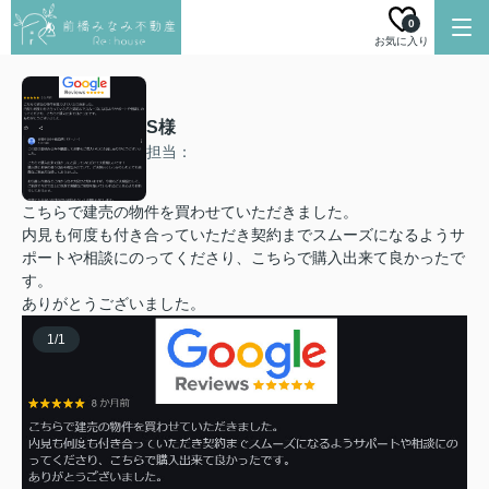
0
お気に入り
S様
担当：
こちらで建売の物件を買わせていただきました。
内見も何度も付き合っていただき契約までスムーズになるようサ
ポートや相談にのってくださり、こちらで購入出来て良かったで
す。
ありがとうございました。
1
/
1