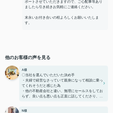
ポートさせていただきますので、ご心配事等あり
ましたら引き続きお気軽にご連絡ください。
末永いお付き合いの程よろしくお願いいたしま
す。
他のお客様の声を見る
A様
〇当社を選んでいただいた決め手
・夫婦で経営なさっていて親身になって相談に乗っ
てくれそうだと感じた為
・他の不動産会社と違い、無理にセールスをしてお
らず、良い点も悪い点も正直に話してくださり、好
感を持てた為、貴えにお願いする事としました
N様
〇感じたこと、良かった点、もっとこうして欲しか