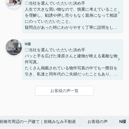
〇当社を選んでいただいた決め手
ったことなど
人生で大きな買い物なので、慎重に考えていること
定期的に建築の様子を連絡いただけたり、急な質問
を理解し、勧誘や押し売りもなく親身になって相談
にも迅速に対応してくださりとても助かりました。
にのっていただいたこと。
本当にありがとうございました。
疑問点があった時にわかりやすく丁寧に説明をして
いただいたこと。
家を購入までの複雑な手続きを安心して行うことが
N様
でき、納得してから家を購入できるように客の気持
〇当社を選んでいただいた決め手
ちに寄り添う姿勢から信頼できると思い、ここで購
パッと手を広げた漆原さんと建物が映える素敵な物
入を決めました。
件写真。
たくさん掲載されている物件写真の中でも一際目を
〇感じたこと、良かった点、もっとこうして欲しか
引き、私達と同年代のご夫婦だったこともあり、こ
ったことなど
の方たちなら見学をお願いしやすそう!!という思い
住宅購入専用のLINEで連絡を取り合って、疑問点
で見学予約したのが始まりでした。真夏の暑い中で
などを気楽に聞くことや報告ができました。
お客様の声一覧
も毎回「自由にゆっくり見てください！」と長い時
疑問点に対する返信が遅いことがなく、緊急性のあ
間お付き合い下さり、こちらの不動産会社を選んで
るものはすぐ対応していただき助かりました。
良かったと思いました☺
住宅購入までの流れや進捗状況に応じてやることま
〇感じたこと、良かった点、もっとこうして欲しか
とめたものを何度も更新し作っていただきました。
前橋市周辺の一戸建て｜前橋みなみ不動産
お客様の声
N様
ったことなど
購入までの流れが想像でき、さまざまな複雑な手続
大きな買い物になるので気になったことがあるとな