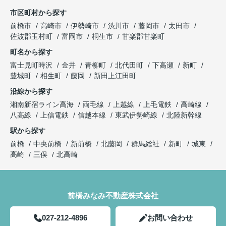
きが円滑にでき助かりました。
んでもかんでも質問してしまいましたが、LINEの
市区町村から探す
返信は早く、確認しないと分からないこともすぐに
住宅販売店が関わる疑問点に対しても、みなみ不動
前橋市
高崎市
伊勢崎市
渋川市
藤岡市
太田市
確認して連絡下さったので、安心感があったのでと
産さんから連絡や確認していただきました。さらに
佐波郡玉村町
富岡市
桐生市
甘楽郡甘楽町
ても良かったと思います。
私達にわかりやすく説明していただき、手間のかか
町名から探す
夫婦共々とても信頼しております★
ることを進んでしていただきありがたかったです。
今後とも宜しくお願い致します!!
富士見町時沢
金井
青柳町
北代田町
下高瀬
新町
豊城町
相生町
藤岡
新田上江田町
入居前に行う建物不備の有無の確認時に、一緒に来
ていただき、私達では気がつかなった不備の点を見
沿線から探す
つけていただき丁寧さと親身になって対応していた
湘南新宿ライン高海
両毛線
上越線
上毛電鉄
高崎線
だいていると感じました。
八高線
上信電鉄
信越本線
東武伊勢崎線
北陸新幹線
駅から探す
前橋
中央前橋
新前橋
北藤岡
群馬総社
新町
城東
高崎
三俣
北高崎
前橋みなみ不動産株式会社
027-212-4896
お問い合わせ