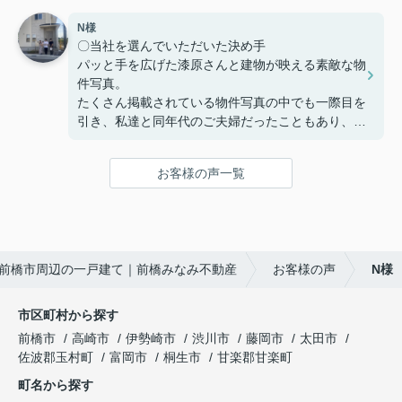
家を購入までの複雑な手続きを安心して行うことが
N様
でき、納得してから家を購入できるように客の気持
〇当社を選んでいただいた決め手
ちに寄り添う姿勢から信頼できると思い、ここで購
パッと手を広げた漆原さんと建物が映える素敵な物
入を決めました。
件写真。
たくさん掲載されている物件写真の中でも一際目を
〇感じたこと、良かった点、もっとこうして欲しか
引き、私達と同年代のご夫婦だったこともあり、こ
ったことなど
の方たちなら見学をお願いしやすそう!!という思い
住宅購入専用のLINEで連絡を取り合って、疑問点
で見学予約したのが始まりでした。真夏の暑い中で
などを気楽に聞くことや報告ができました。
お客様の声一覧
も毎回「自由にゆっくり見てください！」と長い時
疑問点に対する返信が遅いことがなく、緊急性のあ
間お付き合い下さり、こちらの不動産会社を選んで
るものはすぐ対応していただき助かりました。
良かったと思いました☺
住宅購入までの流れや進捗状況に応じてやることま
〇感じたこと、良かった点、もっとこうして欲しか
とめたものを何度も更新し作っていただきました。
前橋市周辺の一戸建て｜前橋みなみ不動産
お客様の声
N様
ったことなど
購入までの流れが想像でき、さまざまな複雑な手続
大きな買い物になるので気になったことがあるとな
きが円滑にでき助かりました。
んでもかんでも質問してしまいましたが、LINEの
市区町村から探す
返信は早く、確認しないと分からないこともすぐに
住宅販売店が関わる疑問点に対しても、みなみ不動
前橋市
高崎市
伊勢崎市
渋川市
藤岡市
太田市
確認して連絡下さったので、安心感があったのでと
産さんから連絡や確認していただきました。さらに
佐波郡玉村町
富岡市
桐生市
甘楽郡甘楽町
ても良かったと思います。
私達にわかりやすく説明していただき、手間のかか
町名から探す
夫婦共々とても信頼しております★
ることを進んでしていただきありがたかったです。