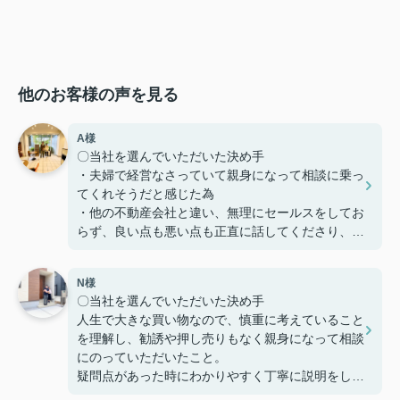
他のお客様の声を見る
A様
〇当社を選んでいただいた決め手
・夫婦で経営なさっていて親身になって相談に乗っ
てくれそうだと感じた為
・他の不動産会社と違い、無理にセールスをしてお
らず、良い点も悪い点も正直に話してくださり、好
感を持てた為、貴えにお願いする事としました
N様
〇感じたこと、良かった点、もっとこうして欲しか
〇当社を選んでいただいた決め手
ったことなど
人生で大きな買い物なので、慎重に考えていること
定期的に建築の様子を連絡いただけたり、急な質問
を理解し、勧誘や押し売りもなく親身になって相談
にも迅速に対応してくださりとても助かりました。
にのっていただいたこと。
本当にありがとうございました。
疑問点があった時にわかりやすく丁寧に説明をして
いただいたこと。