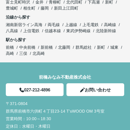
今後とも宜しくお願い致します!!
富士見町時沢
金井
青柳町
北代田町
下高瀬
新町
豊城町
相生町
藤岡
新田上江田町
入居前に行う建物不備の有無の確認時に、一緒に来
ていただき、私達では気がつかなった不備の点を見
沿線から探す
つけていただき丁寧さと親身になって対応していた
湘南新宿ライン高海
両毛線
上越線
上毛電鉄
高崎線
だいていると感じました。
八高線
上信電鉄
信越本線
東武伊勢崎線
北陸新幹線
駅から探す
前橋
中央前橋
新前橋
北藤岡
群馬総社
新町
城東
高崎
三俣
北高崎
前橋みなみ不動産株式会社
027-212-4896
お問い合わせ
〒371-0804
群馬県前橋市六供町４丁目23‐14 T'sWOOD OM 3号室
営業時間：
10:00～18:30
定休日：
水曜日・木曜日