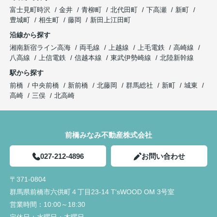
富士見町時沢
金井
青柳町
北代田町
下高瀬
新町
豊城町
相生町
藤岡
新田上江田町
沿線から探す
湘南新宿ライン高海
両毛線
上越線
上毛電鉄
高崎線
八高線
上信電鉄
信越本線
東武伊勢崎線
北陸新幹線
駅から探す
前橋
中央前橋
新前橋
北藤岡
群馬総社
新町
城東
高崎
三俣
北高崎
前橋みなみ不動産株式会社
027-212-4896
お問い合わせ
〒371-0804
群馬県前橋市六供町４丁目23‐14 T'sWOOD OM 3号室
営業時間：
10:00～18:30