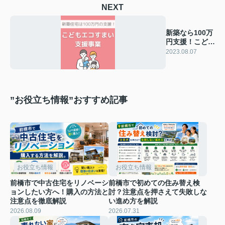
NEXT
新築なら100万
円支援！こども
エコすまい支援
2023.08.07
事業
”お役立ち情報”おすすめ記事
お役立ち情報
お役立ち情報
前橋市で中古住宅をリノベーシ
前橋市で初めての住み替え検
ョンしたい方へ！購入の方法と
討？注意点を押さえて失敗しな
注意点を徹底解説
い進め方を解説
2026.08.09
2026.07.31