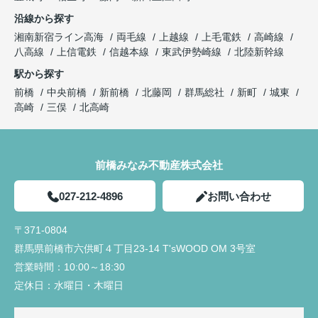
沿線から探す
湘南新宿ライン高海
両毛線
上越線
上毛電鉄
高崎線
八高線
上信電鉄
信越本線
東武伊勢崎線
北陸新幹線
駅から探す
前橋
中央前橋
新前橋
北藤岡
群馬総社
新町
城東
高崎
三俣
北高崎
前橋みなみ不動産株式会社
027-212-4896
お問い合わせ
〒371-0804
群馬県前橋市六供町４丁目23‐14 T'sWOOD OM 3号室
営業時間：
10:00～18:30
定休日：
水曜日・木曜日