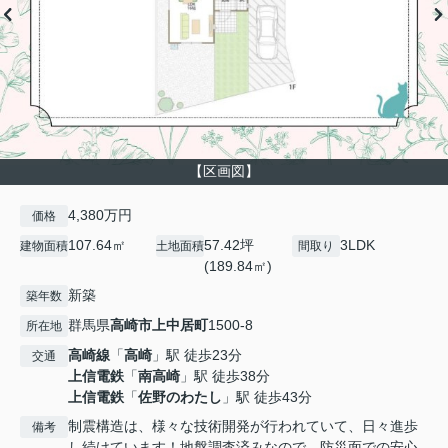
【区画図】
4,380万円
価格
107.64㎡
57.42坪
3LDK
建物面積
土地面積
間取り
(189.84㎡)
新築
築年数
群馬県
高崎市
上中居町
1500-8
所在地
高崎線
「
高崎
」駅 徒歩23分
交通
上信電鉄
「
南高崎
」駅 徒歩38分
上信電鉄
「
佐野のわたし
」駅 徒歩43分
制震構造は、様々な技術開発が行われていて、日々進歩
備考
し続けています！地盤調査済みなので、防災面での安心