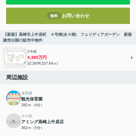
お問い合わせ
無料
【新築】高崎市上中居町 ４号棟(全４棟) フェリディアガーデン 新築
建売分譲の販売中物件
4号棟
4,380万円
32.56坪(107.64㎡)
周辺施設
保育園
観光保育園
282ｍ（4分）
その他
アミング高崎上中居店
362ｍ（5分）