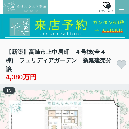
0
お気に入り
【新築】高崎市上中居町 ４号棟(全４
棟) フェリディアガーデン 新築建売分
譲
4,380万円
1
/
3