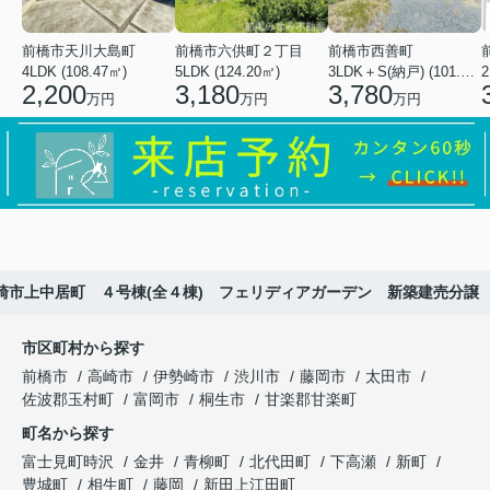
前橋市天川大島町
前橋市六供町２丁目
前橋市西善町
4LDK (108.47㎡)
5LDK (124.20㎡)
3LDK＋S(納戸) (101.02㎡)
2
2,200
3,180
3,780
万円
万円
万円
崎市上中居町 ４号棟(全４棟) フェリディアガーデン 新築建売分譲
市区町村から探す
前橋市
高崎市
伊勢崎市
渋川市
藤岡市
太田市
佐波郡玉村町
富岡市
桐生市
甘楽郡甘楽町
町名から探す
富士見町時沢
金井
青柳町
北代田町
下高瀬
新町
豊城町
相生町
藤岡
新田上江田町