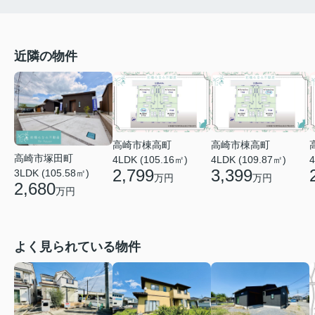
近隣の物件
高崎市棟高町
高崎市棟高町
高崎市塚田町
4LDK (105.16㎡)
4LDK (109.87㎡)
4
2,799
3,399
3LDK (105.58㎡)
万円
万円
2,680
万円
よく見られている物件