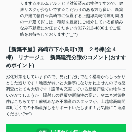
ります☆ホルムアルデヒド対策済みの物件ですので、健
康リスクが少ないです☆こだわりのある方も多い、新築
の戸建て物件☆高崎市に位置する上越線高崎問屋町周辺
の一戸建て探しは、種類を豊富にご紹介している前橋み
なみ不動産にお任せください☆027-212-4896までご連
絡をお待ちしております(*^_^*)
【新築平屋】高崎市下小鳥町1期 ２号棟(全４
棟) リナージュ 新築建売分譲のコメント(おすす
めポイント)
劣化対策をしていますので、見た目だけでなく構造からしっかり
とした造りです！地盤が弱いと大惨事になりかねませんので地盤
調査はとても大切です！設備も充実している新築戸建ての物件は
いかがでしょうか！陽射しの遮蔽や断熱性の高い、省エネ対策物
件はこちらです！前橋みなみ不動産のスタッフが、上越線高崎問
屋町近くでの不動産探しをサポートいたします！お気軽にご連絡
ください(^o^)
LINEからお問い合わせ