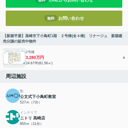
無料
お問い合わせ
無料
【新築平屋】高崎市下小鳥町1期 ２号棟(全４棟) リナージュ 新築建
売分譲の販売中物件
2号棟
3,280万円
24.67坪(81.56㎡)
周辺施設
塾
公文式下小鳥町教室
527ｍ（7分）
インテリア
ニトリ 高崎店
855ｍ（11分）