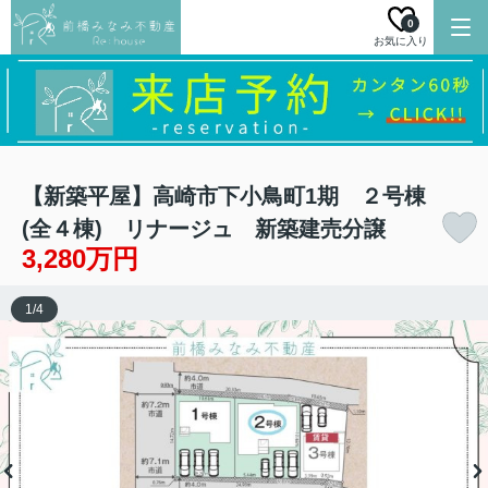
0
お気に入り
【新築平屋】高崎市下小鳥町1期 ２号棟
(全４棟) リナージュ 新築建売分譲
3,280万円
1
/
4