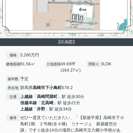
【区画図】
3,280万円
価格
81.56㎡
49.69坪
3LDK
建物面積
土地面積
間取り
(164.27㎡)
予定
築年数
群馬県
高崎市
下小鳥町
678-2
所在地
上越線
「
高崎問屋町
」駅 徒歩30分
交通
信越本線
「
北高崎
」駅 徒歩21分
上越線
「
井野
」駅 徒歩34分
ぜひ一度見ていただきたい、「【新築平屋】高崎市下小
備考
鳥町1期 ２号棟(全４棟) リナージュ 新築建売分
譲」です☆徒歩14分の場所に高崎市立六郷小学校があ