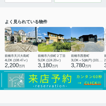
よく見られている物件
前橋市天川大島町
前橋市六供町２丁目
前橋市西善町
4LDK (108.47㎡)
5LDK (124.20㎡)
3LDK＋S(納戸) (101.02㎡)
2
2,200
3,180
3,780
万円
万円
万円