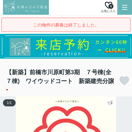
0
お気に入り
この物件の募集は終了しました。
【新築】前橋市川原町第3期 ７号棟(全
７棟) ワイウッドコート 新築建売分譲
-
1
/
1