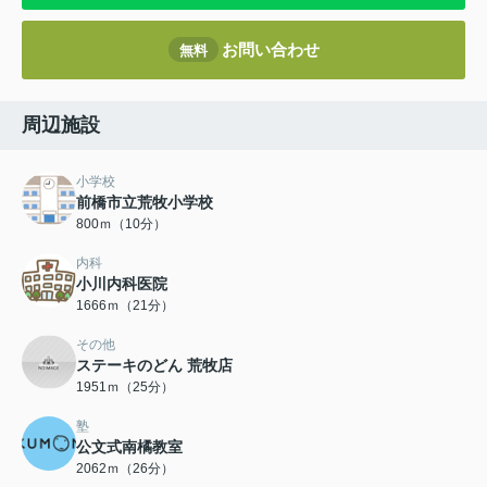
お問い合わせ
無料
周辺施設
小学校
前橋市立荒牧小学校
800ｍ（10分）
内科
小川内科医院
1666ｍ（21分）
その他
ステーキのどん 荒牧店
1951ｍ（25分）
塾
公文式南橘教室
2062ｍ（26分）