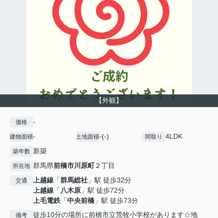
【外観】
-
価格
-
-(-)
4LDK
建物面積
土地面積
間取り
新築
築年数
群馬県
前橋市
川原町
２丁目
所在地
上越線
「
群馬総社
」駅 徒歩32分
交通
上越線
「
八木原
」駅 徒歩72分
上毛電鉄
「
中央前橋
」駅 徒歩73分
徒歩10分の場所に前橋市立荒牧小学校があります☆地
備考