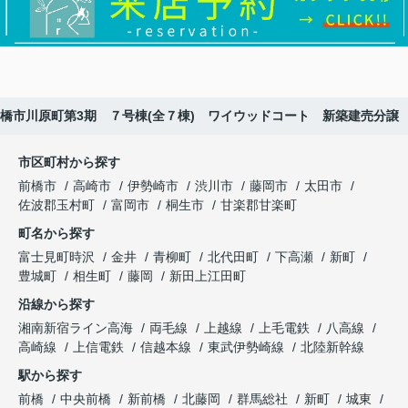
橋市川原町第3期 ７号棟(全７棟) ワイウッドコート 新築建売分譲
市区町村から探す
前橋市
高崎市
伊勢崎市
渋川市
藤岡市
太田市
佐波郡玉村町
富岡市
桐生市
甘楽郡甘楽町
町名から探す
富士見町時沢
金井
青柳町
北代田町
下高瀬
新町
豊城町
相生町
藤岡
新田上江田町
沿線から探す
湘南新宿ライン高海
両毛線
上越線
上毛電鉄
八高線
高崎線
上信電鉄
信越本線
東武伊勢崎線
北陸新幹線
駅から探す
前橋
中央前橋
新前橋
北藤岡
群馬総社
新町
城東