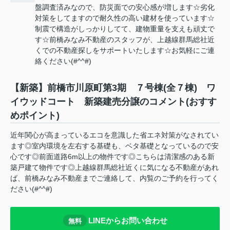
盤調査済みなので、防災面での安心感が増します☆劣化
対策をしてますので耐久性の高い建材を使っています☆
制震で構造がしっかりしてて、建物重量を支えも頑丈で
す☆前橋みなみ不動産のスタッフが、上越線群馬総社近
くでの不動産探しをサポートいたします☆お気軽にご連
絡ください(#^^#)
【新築】前橋市川原町第3期 ７号棟(全７棟) ワ
イウッドコート 新築建売分譲のコメント(おすす
めポイント)
近年関心が高まっているエコを意識した省エネ対策がなされてい
ます◎室内環境を左右する基礎も、ベタ基礎となっているので安
心です◎前面道路6m以上の物件です◎こちらは清潔感のある新
築戸建て物件です◎上越線群馬総社近くに気になる不動産があれ
ば、前橋みなみ不動産までご連絡して、内覧のご予約を行ってく
ださい(#^^#)
LINEからお問い合わせ
無料