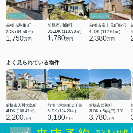
前橋市川曲町
前橋市富士見町時沢
前橋市駒形町
3SLDK (118.98㎡)
4LDK (112.61㎡)
4
2DK (64.59㎡)
1,780
2,380
1,750
万円
万円
万円
よく見られている物件
前橋市天川大島町
前橋市六供町２丁目
前橋市西善町
4LDK (108.47㎡)
5LDK (124.20㎡)
3LDK＋S(納戸) (101.02㎡)
2
2,200
3,180
3,780
万円
万円
万円