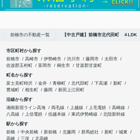
前橋市の不動産一覧
【中古戸建】前橋市北代田町 ４LDK
市区町村から探す
前橋市
高崎市
伊勢崎市
渋川市
藤岡市
太田市
佐波郡玉村町
富岡市
桐生市
甘楽郡甘楽町
町名から探す
富士見町時沢
金井
青柳町
北代田町
下高瀬
新町
豊城町
相生町
藤岡
新田上江田町
沿線から探す
湘南新宿ライン高海
両毛線
上越線
上毛電鉄
高崎線
八高線
上信電鉄
信越本線
東武伊勢崎線
北陸新幹線
駅から探す
前橋
中央前橋
新前橋
北藤岡
群馬総社
新町
城東
高崎
三俣
北高崎