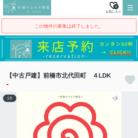
0
お気に入り
この物件の募集は終了しました。
【中古戸建】前橋市北代田町 ４LDK
-
1
/
5