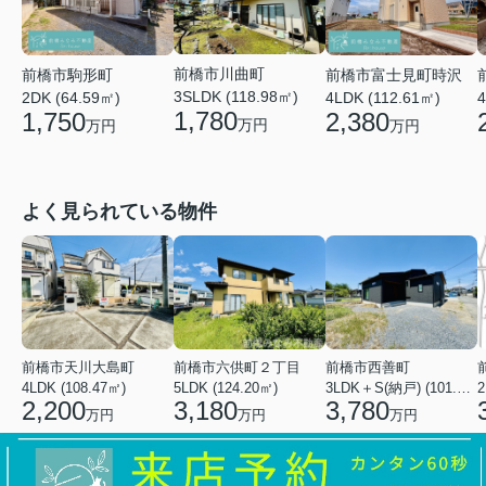
前橋市川曲町
前橋市富士見町時沢
前橋市駒形町
3SLDK (118.98㎡)
4LDK (112.61㎡)
4
2DK (64.59㎡)
1,780
2,380
1,750
万円
万円
万円
よく見られている物件
前橋市天川大島町
前橋市六供町２丁目
前橋市西善町
4LDK (108.47㎡)
5LDK (124.20㎡)
3LDK＋S(納戸) (101.02㎡)
2
2,200
3,180
3,780
万円
万円
万円