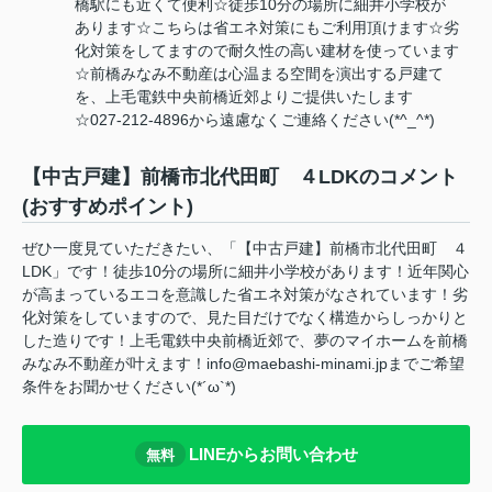
橋駅にも近くて便利☆徒歩10分の場所に細井小学校が
あります☆こちらは省エネ対策にもご利用頂けます☆劣
化対策をしてますので耐久性の高い建材を使っています
☆前橋みなみ不動産は心温まる空間を演出する戸建て
を、上毛電鉄中央前橋近郊よりご提供いたします
☆027-212-4896から遠慮なくご連絡ください(*^_^*)
【中古戸建】前橋市北代田町 ４LDKのコメント
(おすすめポイント)
ぜひ一度見ていただきたい、「【中古戸建】前橋市北代田町 ４
LDK」です！徒歩10分の場所に細井小学校があります！近年関心
が高まっているエコを意識した省エネ対策がなされています！劣
化対策をしていますので、見た目だけでなく構造からしっかりと
した造りです！上毛電鉄中央前橋近郊で、夢のマイホームを前橋
みなみ不動産が叶えます！info@maebashi-minami.jpまでご希望
条件をお聞かせください(*´ω`*)
LINEからお問い合わせ
無料