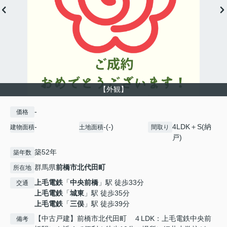
【外観】
-
価格
-
-(-)
4LDK＋S(納
建物面積
土地面積
間取り
戸)
築52年
築年数
群馬県
前橋市
北代田町
所在地
上毛電鉄
「
中央前橋
」駅 徒歩33分
交通
上毛電鉄
「
城東
」駅 徒歩35分
上毛電鉄
「
三俣
」駅 徒歩39分
【中古戸建】前橋市北代田町 ４LDK：上毛電鉄中央前
備考