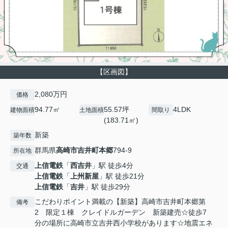
【区画図】
2,080万円
価格
94.77㎡
55.57坪
4LDK
建物面積
土地面積
間取り
(183.71㎡)
新築
築年数
群馬県
高崎市
吉井町本郷
794-9
所在地
上信電鉄
「
西吉井
」駅 徒歩4分
交通
上信電鉄
「
上州新屋
」駅 徒歩21分
上信電鉄
「
吉井
」駅 徒歩29分
こだわりポイント満載の【新築】高崎市吉井町本郷第
備考
2 限定１棟 クレイドルガーデン 新築建売☆徒歩7
分の場所に高崎市立吉井西小学校があります☆地震エネ