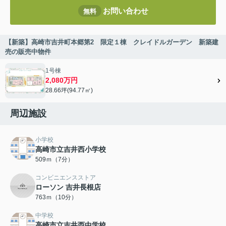
お問い合わせ
無料
【新築】高崎市吉井町本郷第2 限定１棟 クレイドルガーデン 新築建
売の販売中物件
1号棟
2,080万円
28.66坪(94.77㎡)
周辺施設
小学校
高崎市立吉井西小学校
509ｍ（7分）
コンビニエンスストア
ローソン 吉井長根店
763ｍ（10分）
中学校
高崎市立吉井西中学校