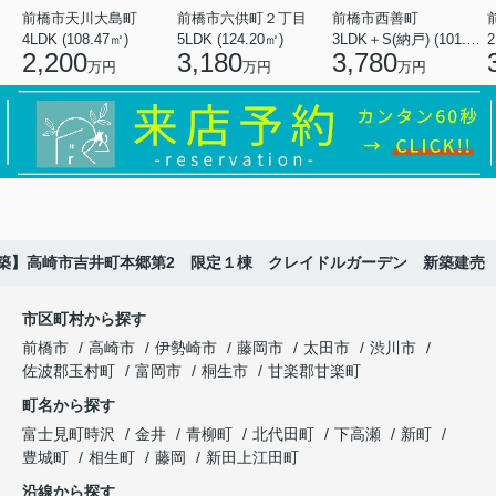
前橋市天川大島町
前橋市六供町２丁目
前橋市西善町
4LDK (108.47㎡)
5LDK (124.20㎡)
3LDK＋S(納戸) (101.02㎡)
2
2,200
3,180
3,780
万円
万円
万円
築】高崎市吉井町本郷第2 限定１棟 クレイドルガーデン 新築建売
市区町村から探す
前橋市
高崎市
伊勢崎市
藤岡市
太田市
渋川市
佐波郡玉村町
富岡市
桐生市
甘楽郡甘楽町
町名から探す
富士見町時沢
金井
青柳町
北代田町
下高瀬
新町
豊城町
相生町
藤岡
新田上江田町
沿線から探す