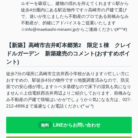
ルギーを吸収し、建物の揺れを抑えてくれます☆駅から
徒歩4分圏内にある駅近物件です☆高崎市の戸建て選び
で、迷いが生じましたら不動産のプロである前橋みなみ
不動産が、的確にアドバイスをご提案いたします
☆info@maebashi-minami.jpからご連絡ください(#^^#)
【新築】高崎市吉井町本郷第2 限定１棟 クレイ
ドルガーデン 新築建売のコメント(おすすめポイ
ント)
徒歩7分の場所に高崎市立吉井西小学校があります☆忙しい方に
おすすめの、駅徒歩4分の物件です☆地盤調査済みなので、防災
面での安心感が増します☆ベタ基礎なので床下の湿気も気になり
ません☆上信電鉄西吉井周辺よりご紹介しております、前橋みな
み不動産の戸建て情報はいかがでしょうか☆気になる方は、027-
212-4896まで遠慮なくお電話ください(*´ω`*)
LINEからお問い合わせ
無料