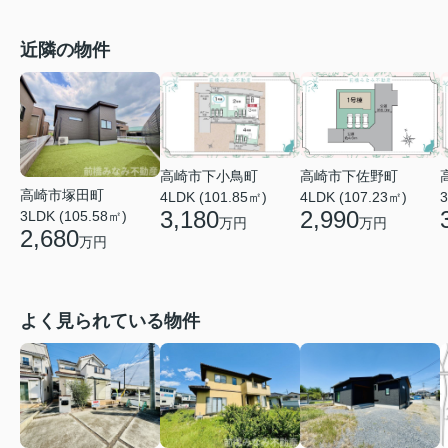
近隣の物件
高崎市下小鳥町
高崎市下佐野町
高崎市塚田町
4LDK (101.85㎡)
3
4LDK (107.23㎡)
3,180
2,990
3LDK (105.58㎡)
万円
万円
2,680
万円
よく見られている物件