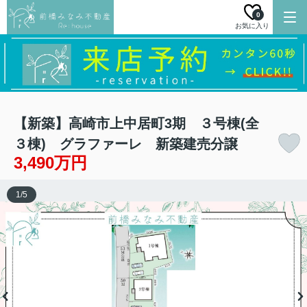
0
お気に入り
【新築】高崎市上中居町3期 ３号棟(全
３棟) グラファーレ 新築建売分譲
3,490万円
1
/
5