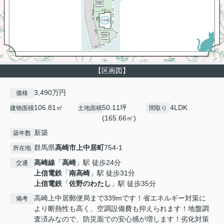
【区画図】
3,490万円
価格
106.81㎡
50.11坪
4LDK
建物面積
土地面積
間取り
(165.66㎡)
新築
築年数
群馬県
高崎市
上中居町
754-1
所在地
高崎線
「
高崎
」駅 徒歩24分
交通
上信電鉄
「
南高崎
」駅 徒歩31分
上信電鉄
「
佐野のわたし
」駅 徒歩35分
高崎上中居郵便局まで339mです！省エネルギー対策に
備考
より断熱性も高く、空調設備費も抑えられます！地盤調
査済みなので、防災面での安心感が増します！劣化対策