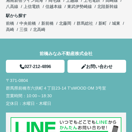
湘南新宿ライン高海
両毛線
上越線
上毛電鉄
高崎線
八高線
上信電鉄
信越本線
東武伊勢崎線
北陸新幹線
駅から探す
前橋
中央前橋
新前橋
北藤岡
群馬総社
新町
城東
高崎
三俣
北高崎
前橋みなみ不動産株式会社
027-212-4896
お問い合わせ
〒371-0804
群馬県前橋市六供町４丁目23‐14 T'sWOOD OM 3号室
営業時間：
10:00～18:30
定休日：
水曜日・木曜日