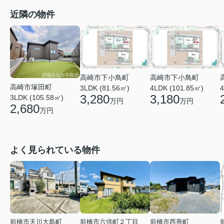
近隣の物件
高崎市下小鳥町
高崎市下小鳥町
高崎市塚田町
3LDK (81.56㎡)
4LDK (101.85㎡)
4
3,280
3,180
3LDK (105.58㎡)
万円
万円
2,680
万円
よく見られている物件
前橋市天川大島町
前橋市六供町２丁目
前橋市西善町