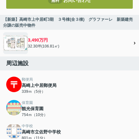
お問い合わせ
無料
【新築】高崎市上中居町3期 ３号棟(全３棟) グラファーレ 新築建売
分譲の販売中物件
3,490万円
32.30坪(106.81㎡)
周辺施設
郵便局
高崎上中居郵便局
339ｍ（5分）
保育園
観光保育園
754ｍ（10分）
中学校
高崎市立佐野中学校
801ｍ（11分）