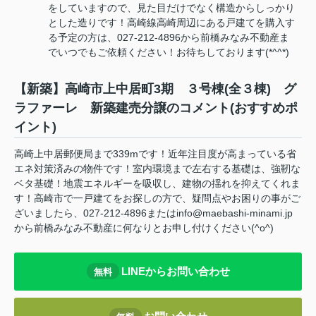
をしていますので、見た目だけでなく構造からしっかり
とした造りです！高崎線高崎周辺にある戸建てを購入す
る予定の方は、027-212-4896から前橋みなみ不動産ま
でいつでもご依頼ください！お待ちしております(*^^*)
【新築】高崎市上中居町3期 ３号棟(全３棟) グ
ラファーレ 新築建売分譲のコメント(おすすめポ
イント)
高崎上中居郵便局まで339mです！近年注目度が高まっている省
エネ対策済みの物件です！室内環境まで左右する基礎は、強靭な
ベタ基礎！地震エネルギーを吸収し、建物の揺れを抑えてくれま
す！高崎市で一戸建てをお探しの方で、疑問点やお困りの事がご
ざいましたら、027-212-4896またはinfo@maebashi-minami.jp
から前橋みなみ不動産に何なりとお申し付けください(^o^)
LINEからお問い合わせ
無料