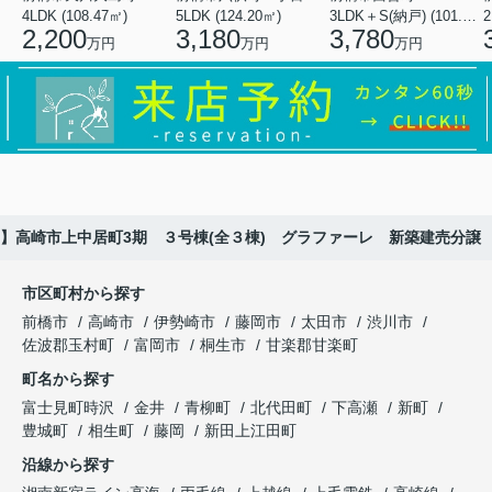
4LDK (108.47㎡)
5LDK (124.20㎡)
3LDK＋S(納戸) (101.02㎡)
2
2,200
3,180
3,780
万円
万円
万円
】高崎市上中居町3期 ３号棟(全３棟) グラファーレ 新築建売分譲
市区町村から探す
前橋市
高崎市
伊勢崎市
藤岡市
太田市
渋川市
佐波郡玉村町
富岡市
桐生市
甘楽郡甘楽町
町名から探す
富士見町時沢
金井
青柳町
北代田町
下高瀬
新町
豊城町
相生町
藤岡
新田上江田町
沿線から探す