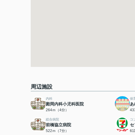
周辺施設
内科
保
殿岡内科小児科医院
あ
264ｍ（4分）
4
総合病院
コ
前橋協立病院
セ
522ｍ（7分）
6