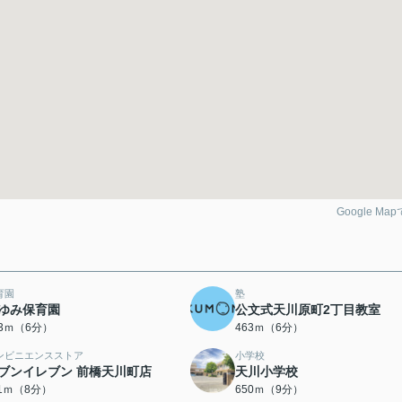
Google Ma
育園
塾
ゆみ保育園
公文式天川原町2丁目教室
33ｍ（6分）
463ｍ（6分）
ンビニエンスストア
小学校
ブンイレブン 前橋天川町店
天川小学校
11ｍ（8分）
650ｍ（9分）