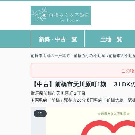
新築・中古一覧
土地一覧
前橋市周辺の一戸建て｜前橋みなみ不動産
前橋市の不動
この物
【中古】前橋市天川原町1期 ３LDK
群馬県
前橋市
天川原町
２丁目
両毛線「前橋」駅徒歩28分
両毛線「前橋大島」駅徒
1
/
1