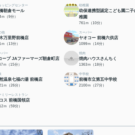
ョッピングセンター
幼稚園
橋朝倉モール
幼保連携型認定こども園二子
04ｍ（9分）
稚園
761ｍ（10分）
の他
スーパー
木万里野前橋店
ヤオコー 前橋六供店
81ｍ（13分）
1099ｍ（14分）
ーパー
焼肉
コープ JAファーマーズ朝倉町店
焼肉ハウスさんちく
147ｍ（15分）
1363ｍ（18分）
泉
中学校
然温泉七福の湯 前橋店
前橋市立第五中学校
021ｍ（26分）
2100ｍ（27分）
ァミリーレストラン
コス 前橋国領店
712ｍ（59分）