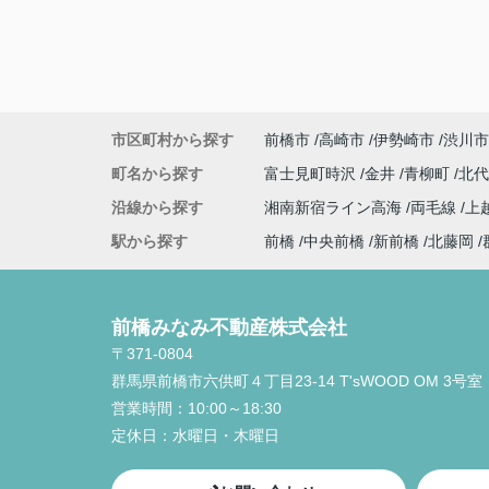
市区町村から探す
前橋市
高崎市
伊勢崎市
渋川市
町名から探す
富士見町時沢
金井
青柳町
北
沿線から探す
湘南新宿ライン高海
両毛線
上
駅から探す
前橋
中央前橋
新前橋
北藤岡
前橋みなみ不動産株式会社
〒371-0804
群馬県前橋市六供町４丁目23‐14 T'sWOOD OM 3号室
営業時間：
10:00～18:30
定休日：
水曜日・木曜日