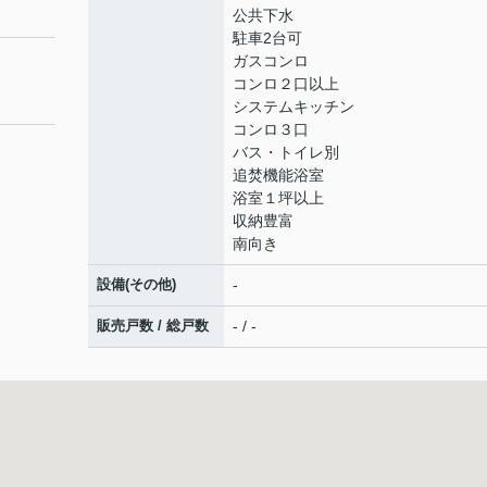
公共下水
駐車2台可
ガスコンロ
コンロ２口以上
システムキッチン
コンロ３口
バス・トイレ別
追焚機能浴室
浴室１坪以上
収納豊富
南向き
設備(その他)
-
販売戸数 / 総戸数
- / -