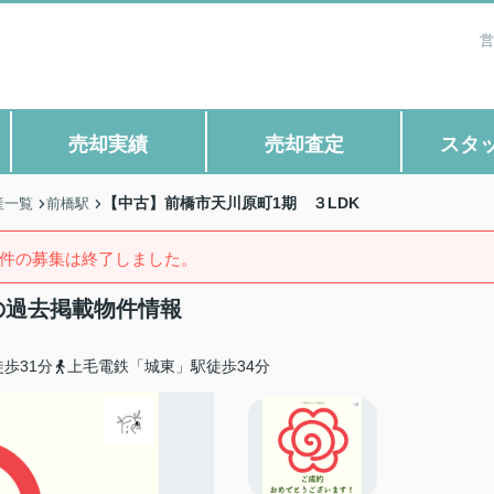
営
売却実績
売却査定
スタ
【中古】前橋市天川原町1期 ３LDK
産一覧
前橋駅
件の募集は終了しました。
の過去掲載物件情報
歩31分
上毛電鉄「城東」駅徒歩34分