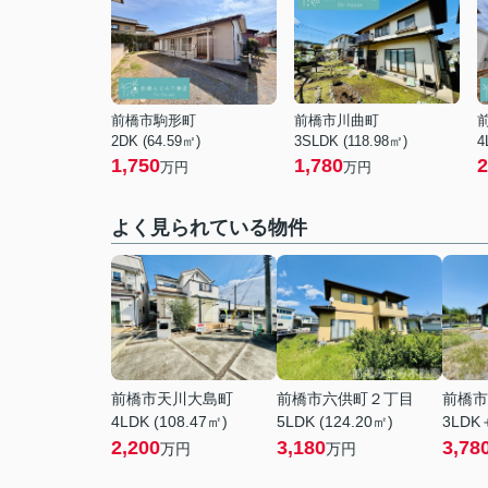
前橋市駒形町
前橋市川曲町
2DK (64.59㎡)
3SLDK (118.98㎡)
4
1,750
1,780
2
万円
万円
よく見られている物件
前橋市天川大島町
前橋市六供町２丁目
前橋市
4LDK (108.47㎡)
5LDK (124.20㎡)
3LDK＋
2,200
3,180
3,78
万円
万円