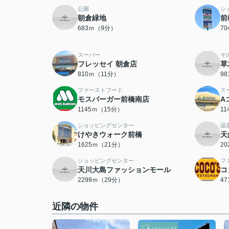
公園
シ
朝倉緑地
前
683ｍ（9分）
7
スーパー
そ
フレッセイ 朝倉店
草
810ｍ（11分）
9
ファーストフード
ス
モスバーガー前橋南店
A
1145ｍ（15分）
1
ショッピングセンター
温
けやきウォーク前橋
天
1625ｍ（21分）
2
ショッピングセンター
フ
天川大島ファッションモール
コ
2299ｍ（29分）
4
近隣の物件