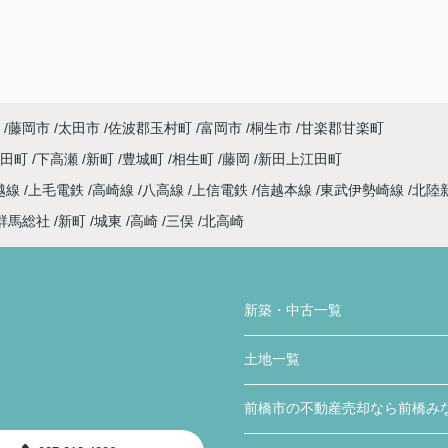
藤岡市
太田市
佐波郡玉村町
富岡市
桐生市
甘楽郡甘楽町
代田町
下高瀬
新町
豊城町
相生町
藤岡
新田上江田町
越線
上毛電鉄
高崎線
八高線
上信電鉄
信越本線
東武伊勢崎線
北陸
群馬総社
新町
城東
高崎
三俣
北高崎
新築・中古一覧
土地一覧
前橋市の不動産売却なら前橋み