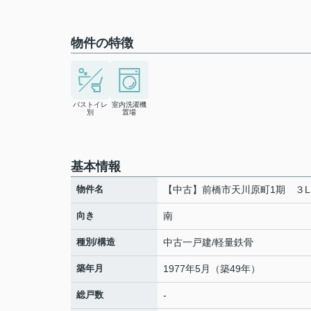
物件の特徴
バストイレ
室内洗濯機
別
置場
基本情報
物件名
【中古】前橋市天川原町1期 ３L
向き
南
種別/構造
中古一戸建/軽量鉄骨
築年月
1977年5月（築49年）
総戸数
-