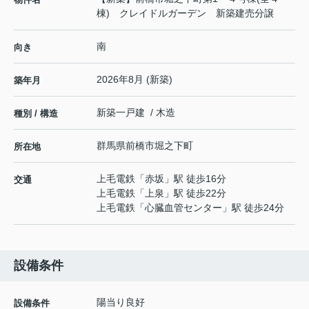
棟) クレイドルガーデン 新築建売分譲
南
向き
2026年8月 (新築)
築年月
新築一戸建 / 木造
種別 / 構造
群馬県
前橋市
堀之下町
所在地
上毛電鉄
「
赤坂
」駅 徒歩16分
交通
上毛電鉄
「
上泉
」駅 徒歩22分
上毛電鉄
「
心臓血管センター
」駅 徒歩24分
設備条件
陽当り良好
設備条件