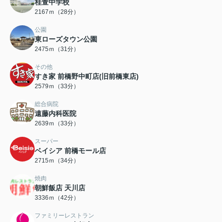
桂萱中学校
2167ｍ（28分）
公園
東ローズタウン公園
2475ｍ（31分）
その他
すき家 前橋野中町店(旧前橋東店)
2579ｍ（33分）
総合病院
遠藤内科医院
2639ｍ（33分）
スーパー
ベイシア 前橋モール店
2715ｍ（34分）
焼肉
朝鮮飯店 天川店
3336ｍ（42分）
ファミリーレストラン