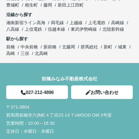
豊城町
相生町
藤岡
新田上江田町
沿線から探す
湘南新宿ライン高海
両毛線
上越線
上毛電鉄
高崎線
八高線
上信電鉄
信越本線
東武伊勢崎線
北陸新幹線
駅から探す
前橋
中央前橋
新前橋
北藤岡
群馬総社
新町
城東
高崎
三俣
北高崎
前橋みなみ不動産株式会社
027-212-4896
お問い合わせ
〒371-0804
群馬県前橋市六供町４丁目23‐14 T'sWOOD OM 3号室
営業時間：
10:00～18:30
定休日：
水曜日・木曜日