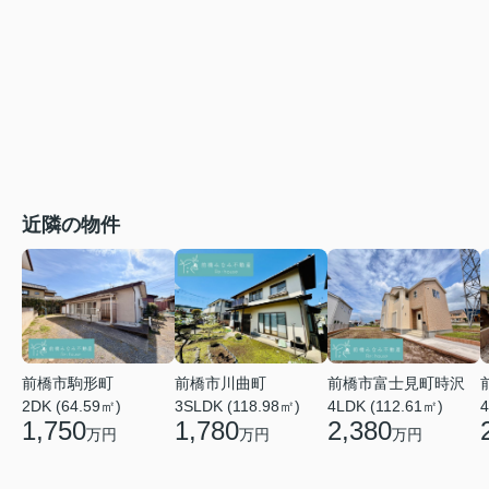
近隣の物件
前橋市川曲町
前橋市富士見町時沢
前橋市駒形町
3SLDK (118.98㎡)
4LDK (112.61㎡)
4
2DK (64.59㎡)
1,780
2,380
1,750
万円
万円
万円