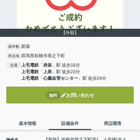
【外観】
新築
築年数
群馬県前橋市堀之下町
所在地
上毛電鉄
「
赤坂
」駅 徒歩16分
交通
上毛電鉄
「
上泉
」駅 徒歩22分
上毛電鉄
「
心臓血管センター
」駅 徒歩24分
お問い合わせ
無料
基本情報
設備条件
周辺環境
【新築】前橋市堀之下町第1 ４号棟(全４
物件名