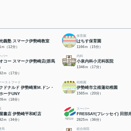
保育園
光義塾 スマーク伊勢崎教室
はちす保育園
51ｍ（12分）
1166ｍ（15分）
ーパー
内科
オコー スマーク伊勢崎店(群馬
小泉内科小児科医院
)
1346ｍ（17分）
332ｍ（17分）
ァーストフード
幼稚園
クドナルド 伊勢崎東M.ドン・
伊勢崎市立殖蓮幼稚園
ホーテUNY
1565ｍ（20分）
426ｍ（18分）
店
スーパー
屋書店 伊勢崎平和町店
FRESSAY(フレッセイ) 田部
692ｍ（34分）
2825ｍ（36分）
便局
総合病院