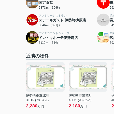
国定食堂
東
2873ｍ（36分）
2
ファミリーレストラン
焼
ステーキガスト 伊勢崎柳原店
炭
3046ｍ（39分）
3
ディスカウントショップ
公
ドン・キホーテ伊勢崎店
広
5119ｍ（64分）
5
近隣の物件
伊勢崎市豊城町
伊勢崎市豊城町
3LDK (78.57㎡)
4LDK (98.82㎡)
4
2,280
2,180
2
万円
万円