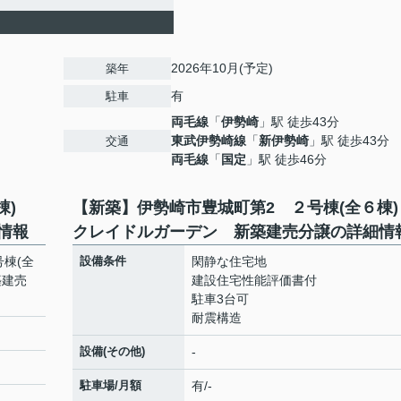
2026年10月(予定)
築年
有
駐車
両毛線
「
伊勢崎
」駅 徒歩43分
東武伊勢崎線
「
新伊勢崎
」駅 徒歩43分
交通
両毛線
「
国定
」駅 徒歩46分
６棟)
【新築】伊勢崎市豊城町第2 ２号棟(全６棟
情報
クレイドルガーデン 新築建売分譲の詳細情
棟(全
設備条件
閑静な住宅地
築建売
建設住宅性能評価書付
駐車3台可
耐震構造
設備(その他)
-
駐車場/月額
有/-