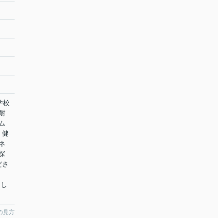
学校
耐
ム
、健
ネ
探
ださ
ちし
の見方