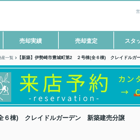
営
売却実績
売却査定
スタ
【新築】伊勢崎市豊城町第2 ２号棟(全６棟) クレイドルガ
動産一覧
全６棟) クレイドルガーデン 新築建売分譲