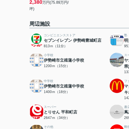
2,380
万円(75.89万円/
坪)
周辺施設
コンビニエンスストア
塾
セブンイレブン 伊勢崎豊城町店
明
813ｍ（11分）
9
小学校
ス
伊勢崎市立殖蓮小学校
ヤ
1200ｍ（15分）
県
1
中学校
フ
伊勢崎市立殖蓮中学校
マ
1400ｍ（18分）
キ
1
スーパー
書
とりせん 平和町店
蔦
2647ｍ（34分）
2
その他
郵