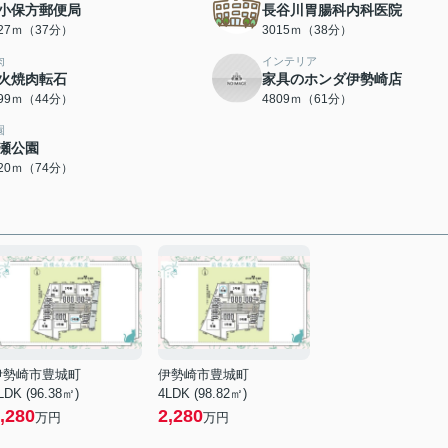
小保方郵便局
長谷川胃腸科内科医院
927ｍ（37分）
3015ｍ（38分）
肉
インテリア
火焼肉転石
家具のホンダ伊勢崎店
499ｍ（44分）
4809ｍ（61分）
園
瀬公園
920ｍ（74分）
伊勢崎市豊城町
伊勢崎市豊城町
LDK (96.38㎡)
4LDK (98.82㎡)
,280
2,280
万円
万円