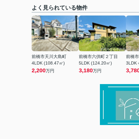
よく見られている物件
前橋市天川大島町
前橋市六供町２丁目
前橋市
4LDK (108.47㎡)
5LDK (124.20㎡)
3LDK＋
2,200
3,180
3,78
万円
万円