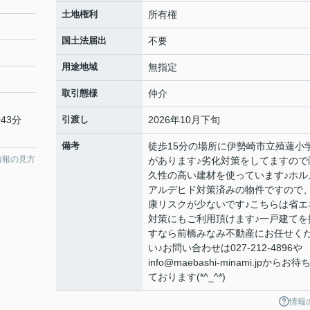
土地権利
所有権
国土法届出
不要
用途地域
無指定
取引態様
仲介
43分
引渡し
2026年10月下旬
備考
徒歩15分の場所に伊勢崎市立殖蓮小
情報の見方
があります♪劣化対策をしてますので
久性の高い建材を使っています♪ホル
アルデヒド対策済みの物件ですので
康リスクが少ないです♪こちらは省エ
対策にもご利用頂けます♪一戸建てを
すなら前橋みなみ不動産にお任せく
い♪お問い合わせは027-212-4896や
info@maebashi-minami.jpからお待
ております(*^_^*)
情報