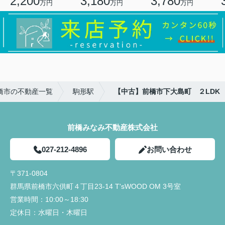
2,200
3,180
3,780
万円
万円
万円
橋市の不動産一覧
駒形駅
【中古】前橋市下大島町 ２LDK
前橋みなみ不動産株式会社
027-212-4896
お問い合わせ
〒371-0804
群馬県前橋市六供町４丁目23‐14 T'sWOOD OM 3号室
営業時間：
10:00～18:30
定休日：
水曜日・木曜日