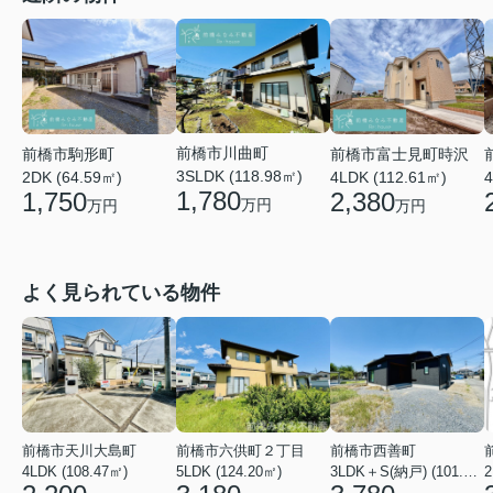
前橋市川曲町
前橋市富士見町時沢
前橋市駒形町
3SLDK (118.98㎡)
4LDK (112.61㎡)
4
2DK (64.59㎡)
1,780
2,380
1,750
万円
万円
万円
よく見られている物件
前橋市天川大島町
前橋市六供町２丁目
前橋市西善町
4LDK (108.47㎡)
5LDK (124.20㎡)
3LDK＋S(納戸) (101.02㎡)
2