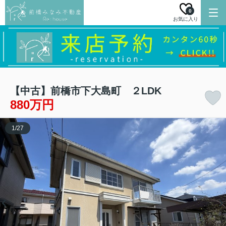
0
お気に入り
【中古】前橋市下大島町 ２LDK
880万円
1
/
27