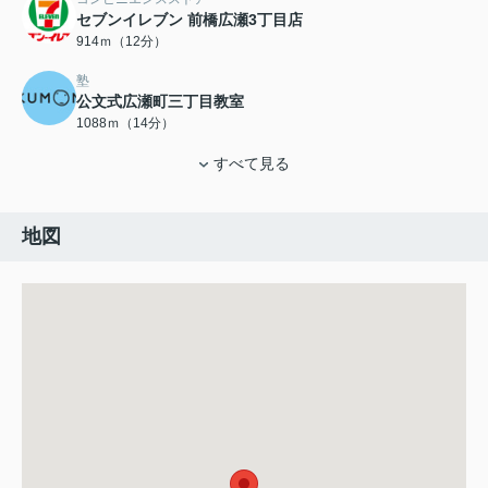
セブンイレブン 前橋広瀬3丁目店
914ｍ（12分）
塾
公文式広瀬町三丁目教室
1088ｍ（14分）
すべて見る
地図