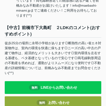
っています！両毛線駒形近くの開放感のある戸建てを前
橋みなみ不動産がお届けいたします！info@maebashi-
minami.jpまでご連絡ください！ご利用をお待ちしてお
ります(^^)
【中古】前橋市下大島町 ２LDKのコメント(おす
すめポイント)
徒歩25分の場所に永明小学校があります◎断熱性の高い省エネ対
策物件は、室内の環境を快適に保ちます◎ニーズの高い中古の戸
建て物件は、経済的なメリットも大きいです◎室内環境を左右す
る基礎も、ベタ基礎となっているので安心です◎両毛線駒形周辺
の不動産を求めれば、通勤がよりスムーズになり便利です◎不動
産の詳細情報については、前橋みなみ不動産までお問合せくださ
い(^^)
LINEからお問い合わせ
無料
お問い合わせ
無料