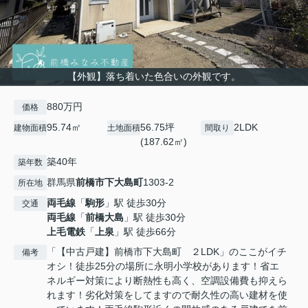
【外観】落ち着いた色合いの外観です。
880万円
価格
95.74㎡
56.75坪
2LDK
建物面積
土地面積
間取り
(187.62㎡)
築40年
築年数
群馬県
前橋市
下大島町
1303-2
所在地
両毛線
「
駒形
」駅 徒歩30分
交通
両毛線
「
前橋大島
」駅 徒歩30分
上毛電鉄
「
上泉
」駅 徒歩66分
「【中古戸建】前橋市下大島町 ２LDK」のここがイチ
備考
オシ！徒歩25分の場所に永明小学校があります！省エ
ネルギー対策により断熱性も高く、空調設備費も抑えら
れます！劣化対策をしてますので耐久性の高い建材を使