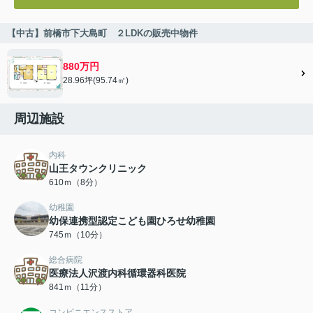
【中古】前橋市下大島町 ２LDKの販売中物件
880万円
28.96坪(95.74㎡)
周辺施設
内科
山王タウンクリニック
610ｍ（8分）
幼稚園
幼保連携型認定こども園ひろせ幼稚園
745ｍ（10分）
総合病院
医療法人沢渡内科循環器科医院
841ｍ（11分）
コンビニエンスストア