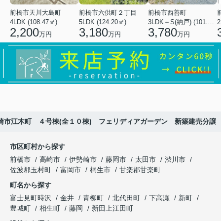
前橋市天川大島町
前橋市六供町２丁目
前橋市西善町
4LDK (108.47㎡)
5LDK (124.20㎡)
3LDK＋S(納戸) (101.02㎡)
2
2,200
3,180
3,780
万円
万円
万円
崎市江木町 ４号棟(全１０棟) フェリディアガーデン 新築建売分譲
市区町村から探す
前橋市
高崎市
伊勢崎市
藤岡市
太田市
渋川市
佐波郡玉村町
富岡市
桐生市
甘楽郡甘楽町
町名から探す
富士見町時沢
金井
青柳町
北代田町
下高瀬
新町
豊城町
相生町
藤岡
新田上江田町