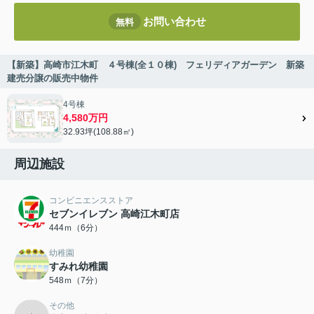
お問い合わせ
無料
【新築】高崎市江木町 ４号棟(全１０棟) フェリディアガーデン 新築
建売分譲の販売中物件
4号棟
4,580万円
32.93坪(108.88㎡)
周辺施設
コンビニエンスストア
セブンイレブン 高崎江木町店
444ｍ（6分）
幼稚園
すみれ幼稚園
548ｍ（7分）
その他