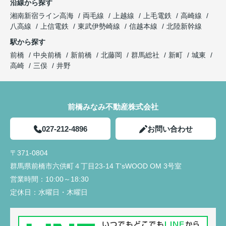
沿線から探す
湘南新宿ライン高海
両毛線
上越線
上毛電鉄
高崎線
八高線
上信電鉄
東武伊勢崎線
信越本線
北陸新幹線
駅から探す
前橋
中央前橋
新前橋
北藤岡
群馬総社
新町
城東
高崎
三俣
井野
前橋みなみ不動産株式会社
027-212-4896
お問い合わせ
〒371-0804
群馬県前橋市六供町４丁目23‐14 T'sWOOD OM 3号室
営業時間：
10:00～18:30
定休日：
水曜日・木曜日