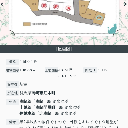
【区画図】
4,580万円
価格
108.88㎡
48.74坪
3LDK
建物面積
土地面積
間取り
(161.15㎡)
新築
築年数
群馬県
高崎市
江木町
所在地
高崎線
「
高崎
」駅 徒歩21分
交通
上越線
「
高崎問屋町
」駅 徒歩22分
信越本線
「
北高崎
」駅 徒歩31分
築2年以内の物件ですので、外観もキレイです☆地盤が
備考
弱いと大惨事になりかねませんので地盤調査はとても大