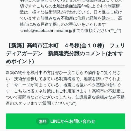
切です☆こちらの土地は前面道路6m以上です☆制震構
造は、様々な技術開発が行われていて、日々進歩し続け
ています☆前橋みなみ不動産は信頼と経験を活かし、高
崎市にある戸建て探しのお手伝いをいたします
☆info@maebashi-minami.jpまでご依頼ください(*^_^*)
【新築】高崎市江木町 ４号棟(全１０棟) フェリ
ディアガーデン 新築建売分譲のコメント(おすす
めポイント)
新築の物件を検討中の方はぜひ一度こちらの物件をご覧くださ
い！技術が進歩してきている制震構造で、地震を防いでくれま
す！今ニーズが高まっている、地震にも強いベタ基礎の物件で
す！こちらは省エネ対策にもご利用頂けます！高崎市の不動産に
ついて疑問点などがございましたら、知識豊富な前橋みなみ不動
産のスタッフまでご質問ください(^o^)
LINEからお問い合わせ
無料