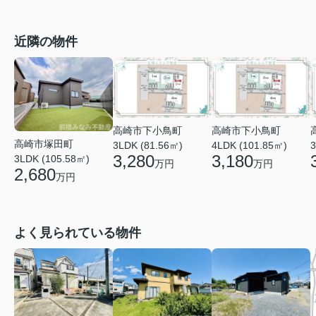
近隣の物件
高崎市下小鳥町
高崎市下小鳥町
高崎市塚田町
3LDK (81.56㎡)
4LDK (101.85㎡)
3
3,280
3,180
3LDK (105.58㎡)
万円
万円
2,680
万円
よく見られている物件