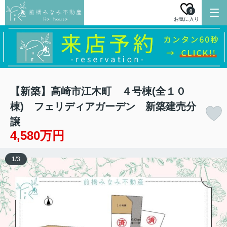
0
お気に入り
【新築】高崎市江木町 ４号棟(全１０
棟) フェリディアガーデン 新築建売分
譲
4,580万円
1
/
3