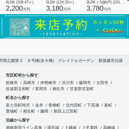
4LDK (108.47㎡)
5LDK (124.20㎡)
3LDK＋S(納戸) (101.02㎡)
2,200
3,180
3,780
万円
万円
万円
市岡之郷第３ ６号棟(全６棟) クレイドルガーデン 新築建売分譲
市区町村から探す
前橋市
高崎市
伊勢崎市
渋川市
藤岡市
太田市
佐波郡玉村町
富岡市
桐生市
甘楽郡甘楽町
町名から探す
富士見町時沢
金井
青柳町
北代田町
下高瀬
新町
豊城町
相生町
藤岡
新田上江田町
沿線から探す
湘南新宿ライン高海
両毛線
上越線
上毛電鉄
高崎線