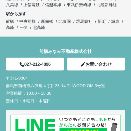
八高線
上信電鉄
信越本線
東武伊勢崎線
北陸新幹線
駅から探す
前橋
中央前橋
新前橋
北藤岡
群馬総社
新町
城東
高崎
三俣
北高崎
前橋みなみ不動産株式会社
027-212-4896
お問い合わせ
〒371-0804
群馬県前橋市六供町４丁目23‐14 T'sWOOD OM 3号室
営業時間：
10:00～18:30
定休日：
水曜日・木曜日