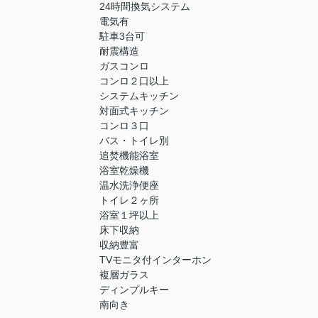
24時間換気システム
電気有
駐車3台可
耐震構造
ガスコンロ
コンロ２口以上
システムキッチン
対面式キッチン
コンロ３口
バス・トイレ別
追焚機能浴室
浴室乾燥機
温水洗浄便座
トイレ２ヶ所
浴室１坪以上
床下収納
収納豊富
TVモニタ付インターホン
複層ガラス
ディンプルキー
南向き