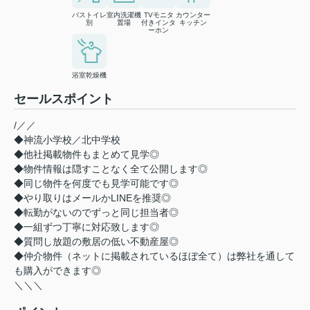
バストイレ
室内洗濯機
TVモニタ
カウンター
別
置場
付きインタ
キッチン
ーホン
浴室乾燥機
セールスポイント
/／／
◆神流小学校／北中学校
◆他社掲載物件もまとめて見学◎
◆物件情報は隠すことなく全て公開します◎
◆同じ物件を何度でも見学可能です◎
◆やり取りはメールかLINEを推奨◎
◆転勤がないのでずっと同じ担当者◎
◆一組ずつ丁寧に対応致します◎
◆質問し放題の敷居の低い不動産屋◎
◆仲介物件（ネットに掲載されているほぼ全て）は弊社を通して
も購入ができます◎
＼＼＼