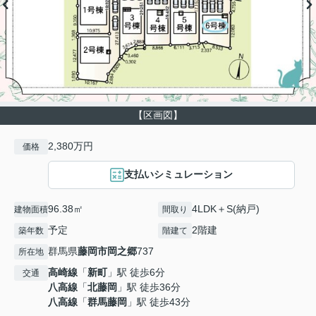
【区画図】
2,380万円
価格
支払いシミュレーション
96.38㎡
4LDK＋S(納戸)
建物面積
間取り
予定
2階建
築年数
階建て
群馬県
藤岡市
岡之郷
737
所在地
高崎線
「
新町
」駅 徒歩6分
交通
八高線
「
北藤岡
」駅 徒歩36分
八高線
「
群馬藤岡
」駅 徒歩43分