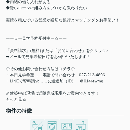
◆内緒の借り入れがある
◆賢いローンの組み方をプロから教わりたい
実績を積んでいる営業が適切な銀行とマッチングをお手伝い！
ーー☆ー見学予約受付中ー☆ーー
「資料請求」(無料)または「お問い合わせ」をクリック♪
➡メールで見学希望日時をお伺いいたします!!
◇その他お問い合わせ方法はコチラ◇
・本日見学希望……電話で問い合わせ 027-212-4896
・LINEで資料請求……友達追加（ID） ＠014rewmq
※建築中の現場は近隣完成現場をご案内できます！
もっと見る
物件の特徴