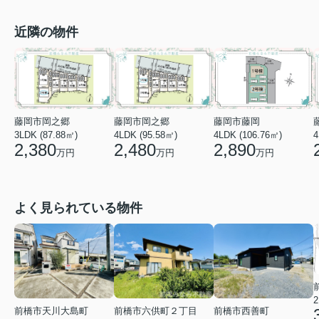
近隣の物件
藤岡市岡之郷
藤岡市岡之郷
藤岡市藤岡
3LDK (87.88㎡)
4LDK (95.58㎡)
4
4LDK (106.76㎡)
2,380
2,480
2,890
万円
万円
万円
よく見られている物件
2
前橋市天川大島町
前橋市六供町２丁目
前橋市西善町