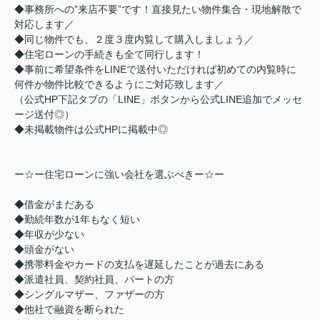
◆事務所への”来店不要”です！直接見たい物件集合・現地解散で
対応します／
◆同じ物件でも、２度３度内覧して購入しましょう／
◆住宅ローンの手続きも全て同行します！
◆事前に希望条件をLINEで送付いただければ初めての内覧時に
何件か物件比較できるようにご対応致します／
（公式HP下記タブの「LINE」ボタンから公式LINE追加でメッセ
ージ送付◎）
◆未掲載物件は公式HPに掲載中◎
ー☆ー住宅ローンに強い会社を選ぶべきー☆ー
◆借金がまだある
◆勤続年数が1年もなく短い
◆年収が少ない
◆頭金がない
◆携帯料金やカードの支払を遅延したことが過去にある
◆派遣社員、契約社員、パートの方
◆シングルマザー、ファザーの方
◆他社で融資を断られた