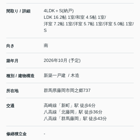
4LDK＋S(納戸)
間取り / 詳細
LDK 16.2帖 1室
/
和室 4.5帖 1室
/
洋室 7.2帖 1室
/
洋室 5.7帖 1室
/
洋室 5.0帖 1室
/
S
南
向き
2026年10月 (予定)
築年月
新築一戸建 / 木造
種別 / 建物構造
群馬県
藤岡市
岡之郷
737
所在地
高崎線
「
新町
」駅 徒歩6分
交通
八高線
「
北藤岡
」駅 徒歩36分
八高線
「
群馬藤岡
」駅 徒歩43分
-
修繕積立金