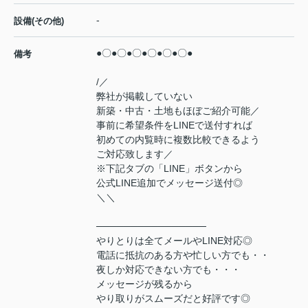
-
設備(その他)
●〇●〇●〇●〇●〇●〇●
備考
/／
弊社が掲載していない
新築・中古・土地もほぼご紹介可能／
事前に希望条件をLINEで送付すれば
初めての内覧時に複数比較できるよう
ご対応致します／
※下記タブの「LINE」ボタンから
公式LINE追加でメッセージ送付◎
＼＼
────────────────
やりとりは全てメールやLINE対応◎
電話に抵抗のある方や忙しい方でも・・
夜しか対応できない方でも・・・
メッセージが残るから
やり取りがスムーズだと好評です◎