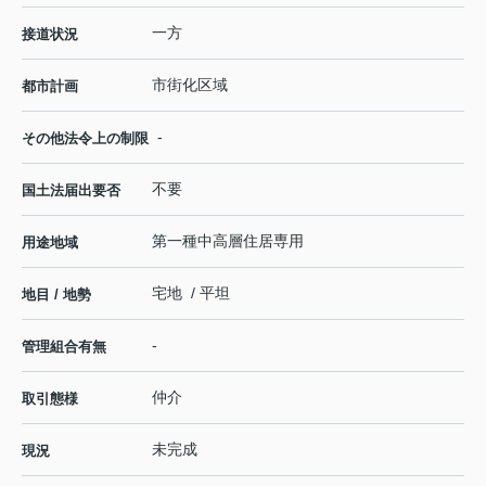
一方
接道状況
市街化区域
都市計画
-
その他法令上の制限
不要
国土法届出要否
第一種中高層住居専用
用途地域
宅地 / 平坦
地目 / 地勢
-
管理組合有無
仲介
取引態様
未完成
現況