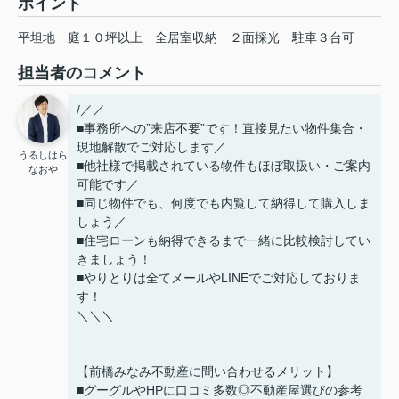
ポイント
平坦地
庭１０坪以上
全居室収納
２面採光
駐車３台可
担当者のコメント
/／／
■事務所への”来店不要”です！直接見たい物件集合・
現地解散でご対応します／
うるしはら
■他社様で掲載されている物件もほぼ取扱い・ご案内
なおや
可能です／
■同じ物件でも、何度でも内覧して納得して購入しま
しょう／
■住宅ローンも納得できるまで一緒に比較検討してい
きましょう！
■やりとりは全てメールやLINEでご対応しておりま
す！
＼＼＼
【前橋みなみ不動産に問い合わせるメリット】
■グーグルやHPに口コミ多数◎不動産屋選びの参考