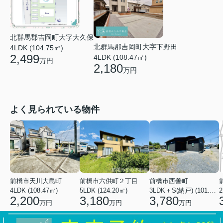
北群馬郡吉岡町大字大久保
北群馬郡吉岡町大字下野田
4LDK (104.75㎡)
2,499
4LDK (108.47㎡)
万円
2,180
万円
よく見られている物件
前橋市天川大島町
前橋市六供町２丁目
前橋市西善町
4LDK (108.47㎡)
5LDK (124.20㎡)
3LDK＋S(納戸) (101.02㎡)
2
2,200
3,180
3,780
万円
万円
万円