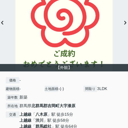
【外観】
-
価格
-
-(-)
3LDK
建物面積
土地面積
間取り
新築
築年数
群馬県
北群馬郡吉岡町
大字漆原
所在地
上越線
「
八木原
」駅 徒歩15分
交通
上越線
「
渋川
」駅 徒歩58分
上越線
「
群馬総社
」駅 徒歩64分