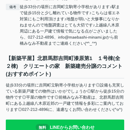
徒歩33分の場所に吉岡町立駒寄小学校があります♪駅ま
備考
で徒歩15分と少し離れている物件です♪こちらは省エネ
対策にもご利用頂けます♪地盤が弱いと大惨事になりか
ねませんので地盤調査はとても大切です♪上越線八木原
周辺にある一戸建て情報で気になる点がございました
ら、027-212-4896、info@maebashi-minami.jpから前
橋みなみ不動産までご連絡ください(*^_^*)
【新築平屋】北群馬郡吉岡町漆原第1 １号棟(全
２棟) クリエートの家 新築建売分譲のコメント
(おすすめポイント)
徒歩33分の場所に吉岡町立駒寄小学校があります◎設備も充実し
ている新築戸建ての物件はいかがでしょうか◎駅から徒歩15分の
物件です◎平屋の物件です◎前橋みなみ不動産は、北群馬郡吉岡
町にある上越線八木原近郊の一戸建て情報を多彩にご案内してお
ります◎027-212-4896に、遠慮なくお問い合わせください(^o^)
LINEからお問い合わせ
無料