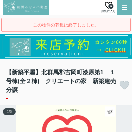
0
お気に入り
この物件の募集は終了しました。
【新築平屋】北群馬郡吉岡町漆原第1 １
号棟(全２棟) クリエートの家 新築建売
分譲
-
1
/
6