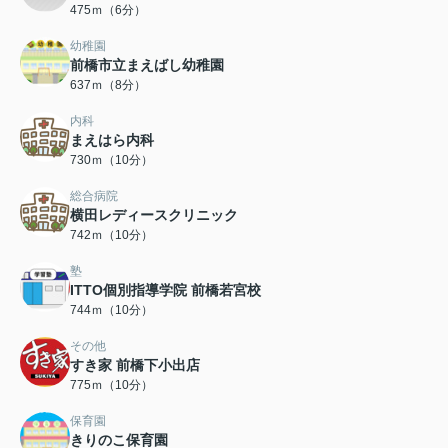
475ｍ（6分）
幼稚園
前橋市立まえばし幼稚園
637ｍ（8分）
内科
まえはら内科
730ｍ（10分）
総合病院
横田レディースクリニック
742ｍ（10分）
塾
ITTO個別指導学院 前橋若宮校
744ｍ（10分）
その他
すき家 前橋下小出店
775ｍ（10分）
保育園
きりのこ保育園