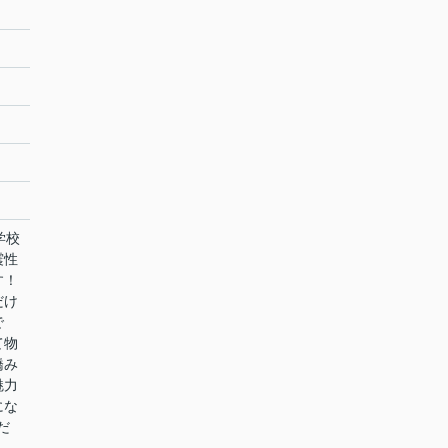
学校
震性
す！
だけ
で
て物
橋み
魅力
にな
だ