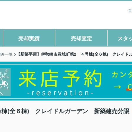
営
売却実績
売却査定
スタ
【新築平屋】伊勢崎市豊城町第2 ４号棟(全６棟) クレイド
動産一覧
棟(全６棟) クレイドルガーデン 新築建売分譲