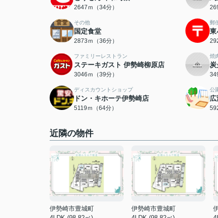
2647ｍ（34分）
2
その他
郵
国定食堂
東
2873ｍ（36分）
2
ファミリーレストラン
焼
ステーキガスト 伊勢崎柳原店
炭
3046ｍ（39分）
3
ディスカウントショップ
公
ドン・キホーテ伊勢崎店
広
5119ｍ（64分）
5
近隣の物件
伊勢崎市豊城町
伊勢崎市豊城町
4LDK (98.82㎡)
4LDK (98.82㎡)
4