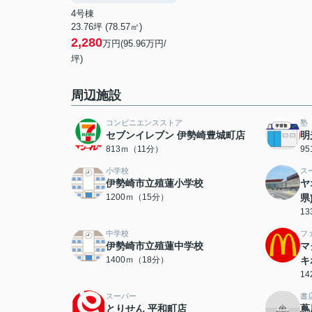
4号棟
23.76坪 (78.57㎡)
2,280
万円(95.96万円/
坪)
周辺施設
コンビニエンスストア
塾
セブンイレブン 伊勢崎豊城町店
明
813ｍ（11分）
9
小学校
ス
伊勢崎市立殖蓮小学校
ヤ
1200ｍ（15分）
県
1
中学校
フ
伊勢崎市立殖蓮中学校
マ
1400ｍ（18分）
キ
1
スーパー
書
とりせん 平和町店
蔦