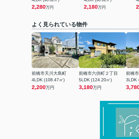
2,280
2,180
2
万円
万円
よく見られている物件
前橋市天川大島町
前橋市六供町２丁目
前橋市
4LDK (108.47㎡)
5LDK (124.20㎡)
3LDK＋
2,200
3,180
3,78
万円
万円