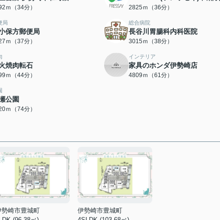
692ｍ（34分）
2825ｍ（36分）
便局
総合病院
小保方郵便局
長谷川胃腸科内科医院
927ｍ（37分）
3015ｍ（38分）
肉
インテリア
火焼肉転石
家具のホンダ伊勢崎店
499ｍ（44分）
4809ｍ（61分）
園
瀬公園
920ｍ（74分）
伊勢崎市豊城町
伊勢崎市豊城町
LDK (96.38㎡)
4SLDK (103.68㎡)