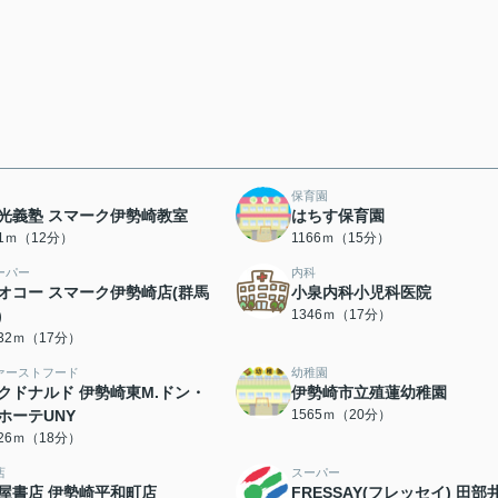
保育園
光義塾 スマーク伊勢崎教室
はちす保育園
51ｍ（12分）
1166ｍ（15分）
ーパー
内科
オコー スマーク伊勢崎店(群馬
小泉内科小児科医院
)
1346ｍ（17分）
332ｍ（17分）
ァーストフード
幼稚園
クドナルド 伊勢崎東M.ドン・
伊勢崎市立殖蓮幼稚園
ホーテUNY
1565ｍ（20分）
426ｍ（18分）
店
スーパー
屋書店 伊勢崎平和町店
FRESSAY(フレッセイ) 田部