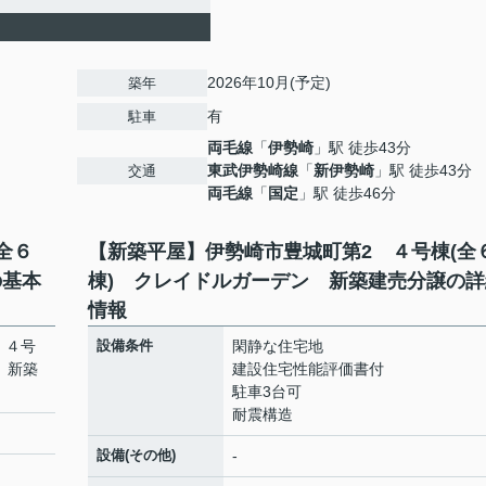
2026年10月(予定)
築年
有
駐車
両毛線
「
伊勢崎
」駅 徒歩43分
東武伊勢崎線
「
新伊勢崎
」駅 徒歩43分
交通
両毛線
「
国定
」駅 徒歩46分
全６
【新築平屋】伊勢崎市豊城町第2 ４号棟(全
の基本
棟) クレイドルガーデン 新築建売分譲の詳
情報
 ４号
設備条件
閑静な住宅地
 新築
建設住宅性能評価書付
駐車3台可
耐震構造
設備(その他)
-