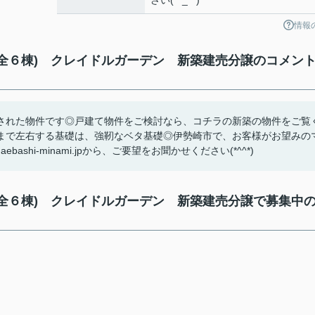
さい(*^_^*)
情報
全６棟) クレイドルガーデン 新築建売分譲のコメント
された物件です◎戸建て物件をご検討なら、コチラの新築の物件をご覧
まで左右する基礎は、強靭なベタ基礎◎伊勢崎市で、お客様がお望みの
shi-minami.jpから、ご要望をお聞かせください(*^^*)
(全６棟) クレイドルガーデン 新築建売分譲で募集中