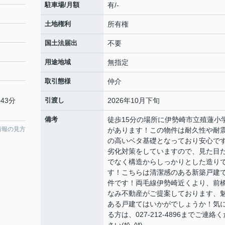
駐車場/月額
有/-
土地権利
所有権
国土法届出
不要
用途地域
無指定
取引態様
仲介
43分
引渡し
2026年10月下旬
備考
徒歩15分の場所に伊勢崎市立殖蓮小
情報の見方
があります！この物件は耐久性や耐
の高いベタ基礎となっており安心で
劣化対策をしていますので、見た目
でなく構造からしっかりとした造り
す！こちらは清潔感のある新築戸建
件です！両毛線伊勢崎近くより、前
なみ不動産がご提案しております、
ある戸建てはいかがでしょうか！気
る方は、027-212-4896までご連絡く