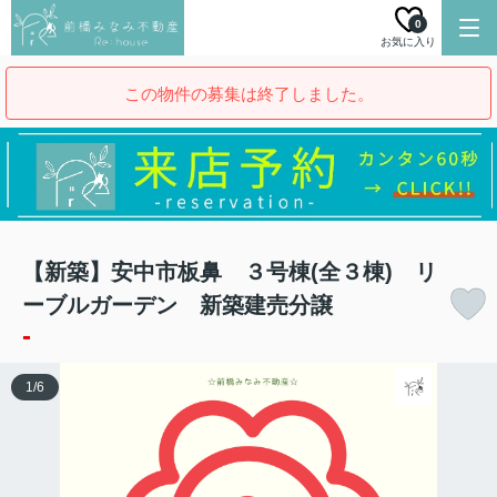
0
お気に入り
この物件の募集は終了しました。
【新築】安中市板鼻 ３号棟(全３棟) リ
ーブルガーデン 新築建売分譲
-
1
/
6