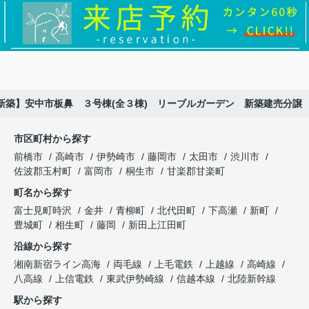
新築】安中市板鼻 ３号棟(全３棟) リーブルガーデン 新築建売分譲
市区町村から探す
前橋市
高崎市
伊勢崎市
藤岡市
太田市
渋川市
佐波郡玉村町
富岡市
桐生市
甘楽郡甘楽町
町名から探す
富士見町時沢
金井
青柳町
北代田町
下高瀬
新町
豊城町
相生町
藤岡
新田上江田町
沿線から探す
湘南新宿ライン高海
両毛線
上毛電鉄
上越線
高崎線
八高線
上信電鉄
東武伊勢崎線
信越本線
北陸新幹線
駅から探す