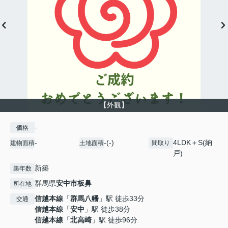
【外観】
-
価格
-
-(-)
4LDK＋S(納
建物面積
土地面積
間取り
戸)
新築
築年数
群馬県
安中市
板鼻
所在地
信越本線
「
群馬八幡
」駅 徒歩33分
交通
信越本線
「
安中
」駅 徒歩38分
信越本線
「
北高崎
」駅 徒歩96分