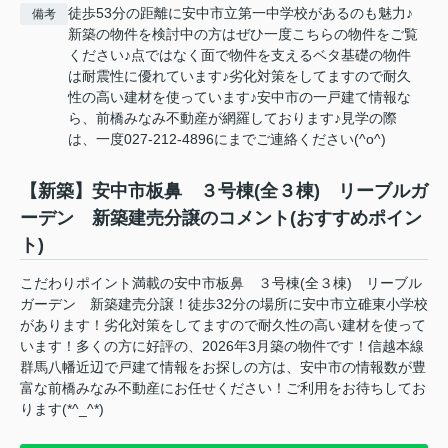
徒歩53分の距離に安中市立第一中学校があるのも魅力♪
備考
新築の物件を検討中の方はぜひ一度こちらの物件をご覧
ください♪点ではなく面で物件を支えるベタ基礎の物件
は耐震性に優れています♪劣化対策をしてますので耐久
性の高い建材を使っています♪安中市の一戸建て情報な
ら、前橋みなみ不動産が網羅しております♪見学の際
は、一度027-212-4896にまでご連絡ください(^o^)
【新築】安中市板鼻 ３号棟(全３棟) リーブルガ
ーデン 新築建売分譲のコメント(おすすめポイン
ト)
こだわりポイント満載の安中市板鼻 ３号棟(全３棟) リーブル
ガーデン 新築建売分譲！徒歩32分の場所に安中市立碓東小学校
があります！劣化対策をしてますので耐久性の高い建材を使って
います！多くの方に好評の、2026年3月築の物件です！信越本線
群馬八幡近辺で戸建て情報をお探しの方は、安中市の情報数が豊
富な前橋みなみ不動産にお任せください！ご利用をお待ちしてお
ります(*^_^*)