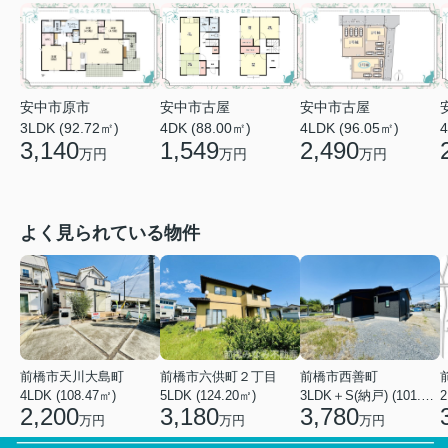
安中市原市
安中市古屋
安中市古屋
3LDK (92.72㎡)
4LDK (96.05㎡)
4DK (88.00㎡)
4
3,140
2,490
1,549
万円
万円
万円
よく見られている物件
前橋市天川大島町
前橋市六供町２丁目
前橋市西善町
4LDK (108.47㎡)
5LDK (124.20㎡)
3LDK＋S(納戸) (101.02㎡)
2
2,200
3,180
3,780
万円
万円
万円