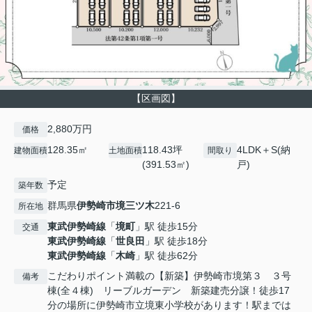
【区画図】
2,880万円
価格
128.35㎡
118.43坪
4LDK＋S(納
建物面積
土地面積
間取り
(391.53㎡)
戸)
予定
築年数
群馬県
伊勢崎市
境三ツ木
221-6
所在地
東武伊勢崎線
「
境町
」駅 徒歩15分
交通
東武伊勢崎線
「
世良田
」駅 徒歩18分
東武伊勢崎線
「
木崎
」駅 徒歩62分
こだわりポイント満載の【新築】伊勢崎市境第３ ３号
備考
棟(全４棟) リーブルガーデン 新築建売分譲！徒歩17
分の場所に伊勢崎市立境東小学校があります！駅までは