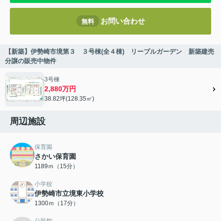
お問い合わせ
無料
【新築】伊勢崎市境第３ ３号棟(全４棟) リーブルガーデン 新築建売
分譲の販売中物件
3号棟
2,880万円
38.82坪(128.35㎡)
周辺施設
保育園
さかい保育園
1189ｍ（15分）
小学校
伊勢崎市立境東小学校
1300ｍ（17分）
公民館