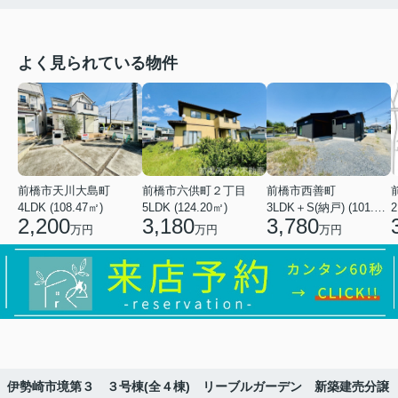
よく見られている物件
前橋市天川大島町
前橋市六供町２丁目
前橋市西善町
4LDK (108.47㎡)
5LDK (124.20㎡)
3LDK＋S(納戸) (101.02㎡)
2
2,200
3,180
3,780
万円
万円
万円
】伊勢崎市境第３ ３号棟(全４棟) リーブルガーデン 新築建売分譲