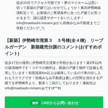
徒歩15分でアクセス可能です！夢のマイホームは思い
切って新築の戸建てはいかがでしょうか！東武伊勢崎線
境町近くで、お客様のご希望条件に合った戸建てが見つ
かるまで、誠心誠意サポートをいたします！
info@maebashi-minami.jpから前橋みなみ不動産までご
依頼ください(^_^)
【新築】伊勢崎市境第３ ３号棟(全４棟) リーブ
ルガーデン 新築建売分譲のコメント(おすすめポ
イント)
徒歩17分の場所に伊勢崎市立境東小学校があります！築2年以内
の築浅物件です！コチラの物件は、新築の戸建て物件で設備も充
実しています！前面道路6m以上は確保しているので車の出し入
れもラクラクです！前橋みなみ不動産は癒しの空間を演出する戸
建てを伊勢崎市より、数多くご紹介しております！連絡先は
info@maebashi-minami.jpです(#^^#)
LINEからお問い合わせ
無料