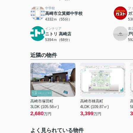
中学校
フ
高崎市立箕郷中学校
ガ
4332ｍ（55分）
5
インテリア
書
ニトリ 高崎店
戸
5394ｍ（68分）
5
近隣の物件
高崎市塚田町
高崎市棟高町
3LDK (105.58㎡)
4LDK (109.87㎡)
5
2,680
3,399
3
万円
万円
よく見られている物件