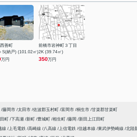
西善町
前橋市岩神町３丁目
S(納戸) (101.02㎡)
2K (39.74㎡)
0
350
万円
万円
藤岡市
太田市
佐波郡玉村町
富岡市
桐生市
甘楽郡甘楽町
代田町
下高瀬
新町
豊城町
相生町
藤岡
新田上江田町
越線
上毛電鉄
高崎線
八高線
上信電鉄
信越本線
東武伊勢崎線
北陸