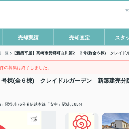
営
売却実績
売却査定
スタ
【新築平屋】高崎市箕郷町白川第2 ２号棟(全６棟) クレイド
産一覧
件の募集は終了しました。
号棟(全６棟) クレイドルガーデン 新築建売分
」駅徒歩76分
信越本線「安中」駅徒歩85分