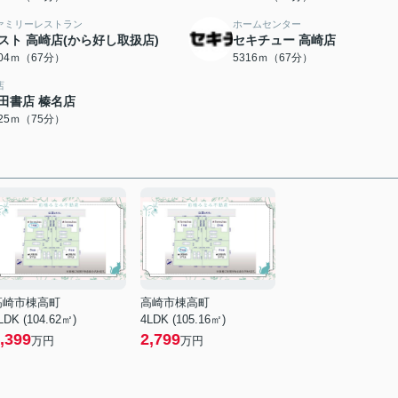
ァミリーレストラン
ホームセンター
スト 高崎店(から好し取扱店)
セキチュー 高崎店
304ｍ（67分）
5316ｍ（67分）
店
田書店 榛名店
925ｍ（75分）
高崎市棟高町
高崎市棟高町
LDK (104.62㎡)
4LDK (105.16㎡)
,399
2,799
万円
万円