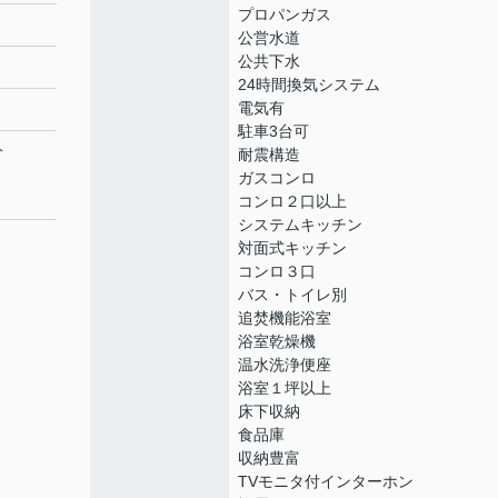
プロパンガス
公営水道
公共下水
24時間換気システム
電気有
駐車3台可
分
耐震構造
ガスコンロ
コンロ２口以上
システムキッチン
対面式キッチン
コンロ３口
バス・トイレ別
追焚機能浴室
浴室乾燥機
温水洗浄便座
浴室１坪以上
床下収納
食品庫
収納豊富
TVモニタ付インターホン