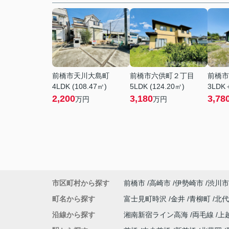
前橋市天川大島町
前橋市六供町２丁目
前橋市
4LDK (108.47㎡)
5LDK (124.20㎡)
3LDK＋
2,200
3,180
3,78
万円
万円
市区町村から探す
前橋市
高崎市
伊勢崎市
渋川市
町名から探す
富士見町時沢
金井
青柳町
北
沿線から探す
湘南新宿ライン高海
両毛線
上