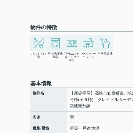
物件の特徴
バストイレ
室内洗濯機
TVモニタ付
カウンター
浴室乾燥機
別
置場
きインター
キッチン
ホン
基本情報
物件名
【新築平屋】高崎市箕郷町白川第
号棟(全６棟) クレイドルガーデ
築建売分譲
向き
南
種別/構造
新築一戸建/木造