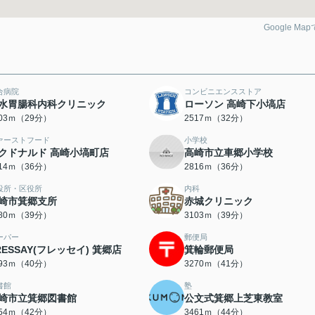
Google Ma
合病院
コンビニエンスストア
水胃腸科内科クリニック
ローソン 高崎下小塙店
303ｍ（29分）
2517ｍ（32分）
ァーストフード
小学校
クドナルド 高崎小塙町店
高崎市立車郷小学校
814ｍ（36分）
2816ｍ（36分）
役所・区役所
内科
崎市箕郷支所
赤城クリニック
080ｍ（39分）
3103ｍ（39分）
ーパー
郵便局
RESSAY(フレッセイ) 箕郷店
箕輪郵便局
193ｍ（40分）
3270ｍ（41分）
書館
塾
崎市立箕郷図書館
公文式箕郷上芝東教室
354ｍ（42分）
3461ｍ（44分）