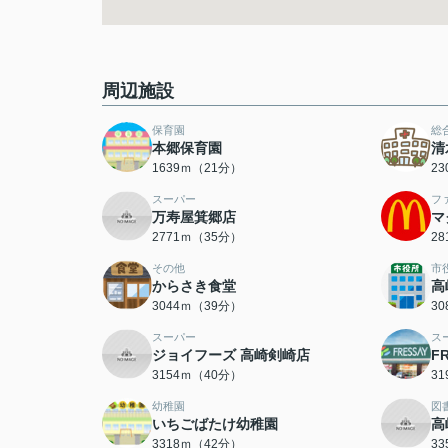
周辺施設
保育園
総
本郷保育園
清
1639ｍ（21分）
2
スーパー
フ
万寿屋箕郷店
マ
2771ｍ（35分）
2
その他
市
からさき食堂
高
3044ｍ（39分）
3
スーパー
ス
ジョイフーズ 高崎剣崎店
F
3154ｍ（40分）
3
幼稚園
図
いちごばたけ幼稚園
高
3318ｍ（42分）
3