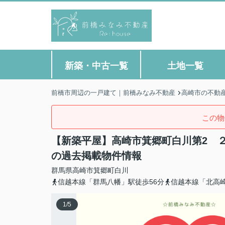
新築・中古一覧
土地一覧
前橋市周辺の一戸建て｜前橋みなみ不動産
高崎市の不動
この物
【新築平屋】高崎市箕郷町白川第2 ２
の過去掲載物件情報
群馬県
高崎市
箕郷町白川
信越本線「群馬八幡」駅徒歩56分
信越本線「北高崎
1
/
5