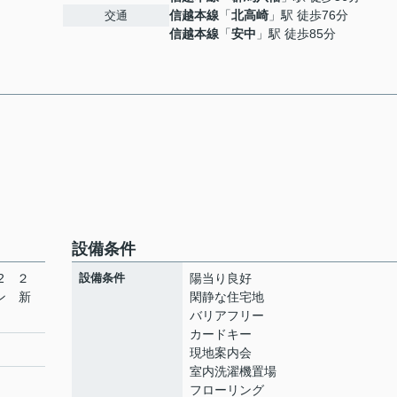
信越本線
「
北高崎
」駅 徒歩76分
交通
信越本線
「
安中
」駅 徒歩85分
設備条件
2 ２
設備条件
陽当り良好
ン 新
閑静な住宅地
バリアフリー
カードキー
現地案内会
室内洗濯機置場
フローリング