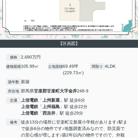
【区画図】
2,680万円
価格
105.99㎡
69.49坪
4LDK
建物面積
土地面積
間取り
(229.73㎡)
新築
築年数
群馬県
甘楽郡甘楽町
大字金井
248-9
所在地
上信電鉄
「
上州新屋
」駅 徒歩6分
交通
上信電鉄
「
上州福島
」駅 徒歩22分
上信電鉄
「
西吉井
」駅 徒歩29分
徒歩13分の場所に甘楽町立新屋小学校があります♪駅ま
備考
で徒歩6分の物件です♪地盤調査済みなので、防災面で
の安心感が増します♪築2年以内の物件ですので、外観