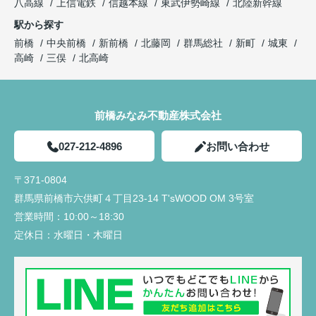
八高線
上信電鉄
信越本線
東武伊勢崎線
北陸新幹線
駅から探す
前橋
中央前橋
新前橋
北藤岡
群馬総社
新町
城東
高崎
三俣
北高崎
前橋みなみ不動産株式会社
027-212-4896
お問い合わせ
〒371-0804
群馬県前橋市六供町４丁目23‐14 T'sWOOD OM 3号室
営業時間：
10:00～18:30
定休日：
水曜日・木曜日