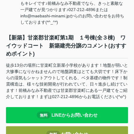
もキレイです♪前橋みなみ不動産でなら、きっと素敵な
一戸建てが見つかります♪027-212-4896または
info@maebashi-minami.jpからのお問い合わせをお待ち
しております(*^_^*)
【新築】甘楽郡甘楽町第1期 １号棟(全３棟) ワ
イウッドコート 新築建売分譲のコメント(おすす
めポイント)
徒歩13分の場所に甘楽町立新屋小学校があります！地盤が弱いと
大惨事になりかねませんので地盤調査はとても大切です！床下か
らの湿気もシャットアウトしてくれる、ベタ基礎の物件です！制
震構造は、様々な技術開発が行われていて、日々進歩し続けてい
ます！前橋みなみ不動産では甘楽郡甘楽町にある一戸建てをご紹
介しております！まずは027-212-4896からお電話ください(^o^)
LINEからお問い合わせ
無料