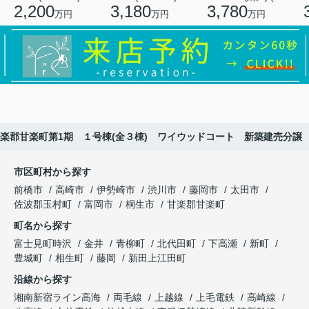
2,200
3,180
3,780
万円
万円
万円
楽郡甘楽町第1期 １号棟(全３棟) ワイウッドコート 新築建売分譲
市区町村から探す
前橋市
高崎市
伊勢崎市
渋川市
藤岡市
太田市
佐波郡玉村町
富岡市
桐生市
甘楽郡甘楽町
町名から探す
富士見町時沢
金井
青柳町
北代田町
下高瀬
新町
豊城町
相生町
藤岡
新田上江田町
沿線から探す
湘南新宿ライン高海
両毛線
上越線
上毛電鉄
高崎線