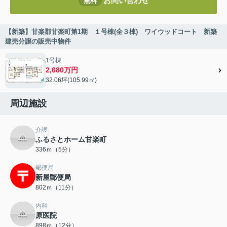
お問い合わせ
無料
【新築】甘楽郡甘楽町第1期 １号棟(全３棟) ワイウッドコート 新築
建売分譲の販売中物件
1号棟
2,680万円
32.06坪(105.99㎡)
周辺施設
介護
ふるさとホーム甘楽町
336ｍ（5分）
郵便局
新屋郵便局
802ｍ（11分）
内科
原医院
898ｍ（12分）