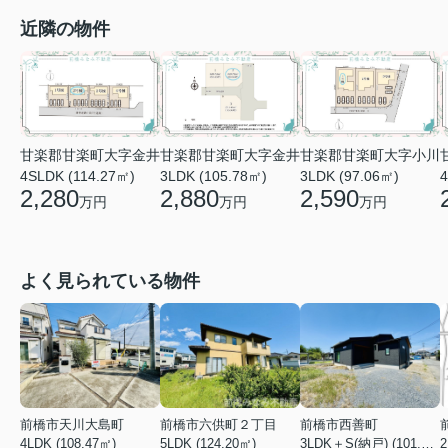
近隣の物件
甘楽郡甘楽町大字金井
甘楽郡甘楽町大字金井
甘楽郡甘楽町大字小川
4SLDK (114.27㎡)
3LDK (105.78㎡)
3LDK (97.06㎡)
4
2,280
2,880
2,590
万円
万円
万円
よく見られている物件
前橋市天川大島町
前橋市六供町２丁目
前橋市西善町
4LDK (108.47㎡)
5LDK (124.20㎡)
3LDK＋S(納戸) (101.02㎡)
2