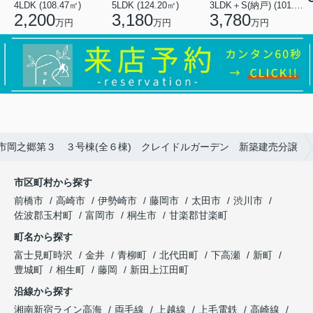
4LDK (108.47㎡)
5LDK (124.20㎡)
3LDK＋S(納戸) (101.02㎡)
2,200
3,180
3,780
万円
万円
万円
市岡之郷第３ ３号棟(全６棟) クレイドルガーデン 新築建売分譲
市区町村から探す
前橋市
高崎市
伊勢崎市
藤岡市
太田市
渋川市
佐波郡玉村町
富岡市
桐生市
甘楽郡甘楽町
町名から探す
富士見町時沢
金井
青柳町
北代田町
下高瀬
新町
豊城町
相生町
藤岡
新田上江田町
沿線から探す
湘南新宿ライン高海
両毛線
上越線
上毛電鉄
高崎線