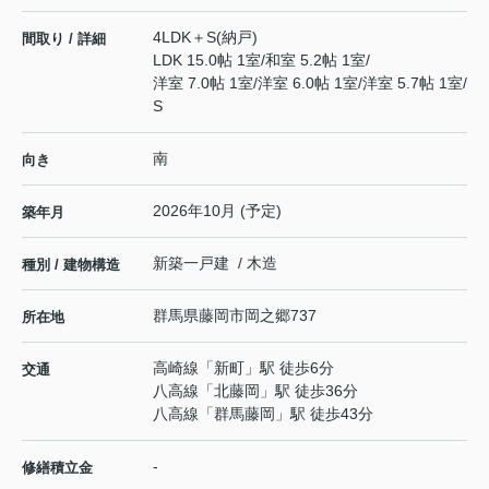
4LDK＋S(納戸)
間取り / 詳細
LDK 15.0帖 1室
/
和室 5.2帖 1室
/
洋室 7.0帖 1室
/
洋室 6.0帖 1室
/
洋室 5.7帖 1室
/
S
南
向き
2026年10月 (予定)
築年月
新築一戸建 / 木造
種別 / 建物構造
群馬県
藤岡市
岡之郷
737
所在地
高崎線
「
新町
」駅 徒歩6分
交通
八高線
「
北藤岡
」駅 徒歩36分
八高線
「
群馬藤岡
」駅 徒歩43分
-
修繕積立金