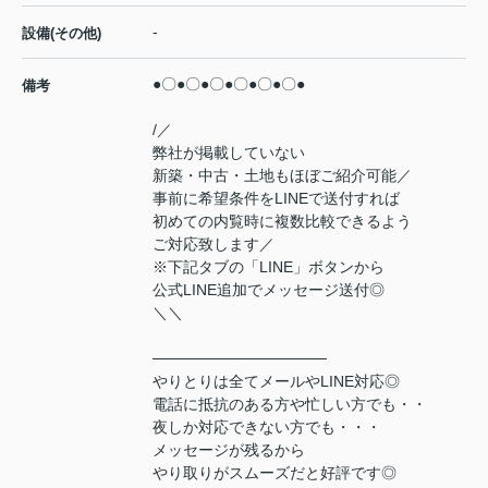
-
設備(その他)
●〇●〇●〇●〇●〇●〇●
備考
/／
弊社が掲載していない
新築・中古・土地もほぼご紹介可能／
事前に希望条件をLINEで送付すれば
初めての内覧時に複数比較できるよう
ご対応致します／
※下記タブの「LINE」ボタンから
公式LINE追加でメッセージ送付◎
＼＼
────────────────
やりとりは全てメールやLINE対応◎
電話に抵抗のある方や忙しい方でも・・
夜しか対応できない方でも・・・
メッセージが残るから
やり取りがスムーズだと好評です◎