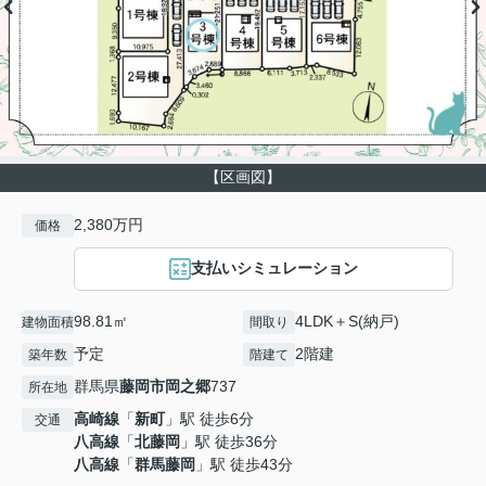
【区画図】
2,380万円
価格
支払いシミュレーション
98.81㎡
4LDK＋S(納戸)
建物面積
間取り
予定
2階建
築年数
階建て
群馬県
藤岡市
岡之郷
737
所在地
高崎線
「
新町
」駅 徒歩6分
交通
八高線
「
北藤岡
」駅 徒歩36分
八高線
「
群馬藤岡
」駅 徒歩43分