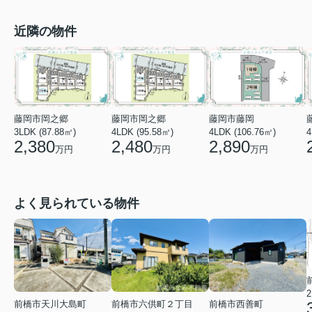
近隣の物件
藤岡市岡之郷
藤岡市岡之郷
藤岡市藤岡
3LDK (87.88㎡)
4LDK (95.58㎡)
4
4LDK (106.76㎡)
2,380
2,480
2,890
万円
万円
万円
よく見られている物件
2
前橋市天川大島町
前橋市六供町２丁目
前橋市西善町