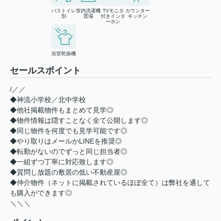
バストイレ
室内洗濯機
TVモニタ
カウンター
別
置場
付きインタ
キッチン
ーホン
浴室乾燥機
セールスポイント
/／／
◆神流小学校／北中学校
◆他社掲載物件もまとめて見学◎
◆物件情報は隠すことなく全て公開します◎
◆同じ物件を何度でも見学可能です◎
◆やり取りはメールかLINEを推奨◎
◆転勤がないのでずっと同じ担当者◎
◆一組ずつ丁寧に対応致します◎
◆質問し放題の敷居の低い不動産屋◎
◆仲介物件（ネットに掲載されているほぼ全て）は弊社を通して
も購入ができます◎
＼＼＼