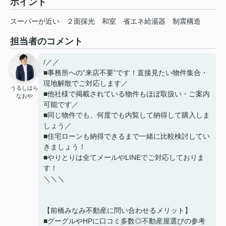
ポイント
スーパーが近い
２面採光
和室
省エネ給湯器
制震構造
担当者のコメント
/／／
■事務所への”来店不要”です！直接見たい物件集合・
現地解散でご対応します／
うるしはら
■他社様で掲載されている物件もほぼ取扱い・ご案内
なおや
可能です／
■同じ物件でも、何度でも内覧して納得して購入しま
しょう／
■住宅ローンも納得できるまで一緒に比較検討してい
きましょう！
■やりとりは全てメールやLINEでご対応しておりま
す！
＼＼＼
【前橋みなみ不動産に問い合わせるメリット】
■グーグルやHPに口コミ多数◎不動産屋選びの参考