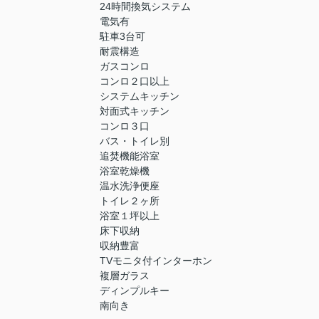
24時間換気システム
電気有
駐車3台可
耐震構造
ガスコンロ
コンロ２口以上
システムキッチン
対面式キッチン
コンロ３口
バス・トイレ別
追焚機能浴室
浴室乾燥機
温水洗浄便座
トイレ２ヶ所
浴室１坪以上
床下収納
収納豊富
TVモニタ付インターホン
複層ガラス
ディンプルキー
南向き