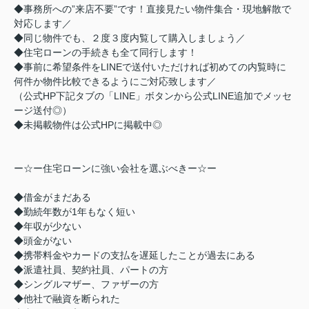
◆事務所への”来店不要”です！直接見たい物件集合・現地解散で
対応します／
◆同じ物件でも、２度３度内覧して購入しましょう／
◆住宅ローンの手続きも全て同行します！
◆事前に希望条件をLINEで送付いただければ初めての内覧時に
何件か物件比較できるようにご対応致します／
（公式HP下記タブの「LINE」ボタンから公式LINE追加でメッセ
ージ送付◎）
◆未掲載物件は公式HPに掲載中◎
ー☆ー住宅ローンに強い会社を選ぶべきー☆ー
◆借金がまだある
◆勤続年数が1年もなく短い
◆年収が少ない
◆頭金がない
◆携帯料金やカードの支払を遅延したことが過去にある
◆派遣社員、契約社員、パートの方
◆シングルマザー、ファザーの方
◆他社で融資を断られた