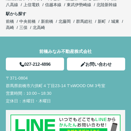
八高線
上信電鉄
信越本線
東武伊勢崎線
北陸新幹線
駅から探す
前橋
中央前橋
新前橋
北藤岡
群馬総社
新町
城東
高崎
三俣
北高崎
前橋みなみ不動産株式会社
027-212-4896
お問い合わせ
〒371-0804
群馬県前橋市六供町４丁目23‐14 T'sWOOD OM 3号室
営業時間：
10:00～18:30
定休日：
水曜日・木曜日