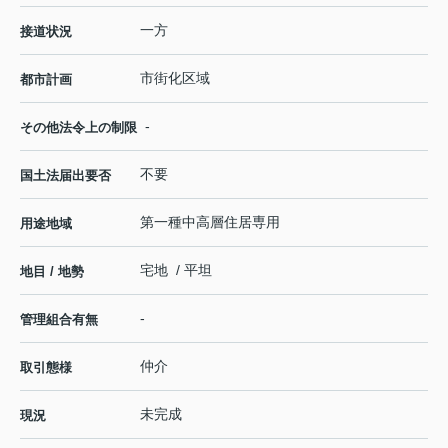
一方
接道状況
市街化区域
都市計画
-
その他法令上の制限
不要
国土法届出要否
第一種中高層住居専用
用途地域
宅地 / 平坦
地目 / 地勢
-
管理組合有無
仲介
取引態様
未完成
現況