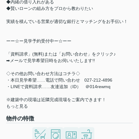
◆内緒の借り入れがある
◆賢いローンの組み方をプロから教わりたい
実績を積んでいる営業が適切な銀行とマッチングをお手伝い！
ーー☆ー見学予約受付中ー☆ーー
「資料請求」(無料)または「お問い合わせ」をクリック♪
➡メールで見学希望日時をお伺いいたします!!
◇その他お問い合わせ方法はコチラ◇
・本日見学希望……電話で問い合わせ 027-212-4896
・LINEで資料請求……友達追加（ID） ＠014rewmq
※建築中の現場は近隣完成現場をご案内できます！
もっと見る
物件の特徴