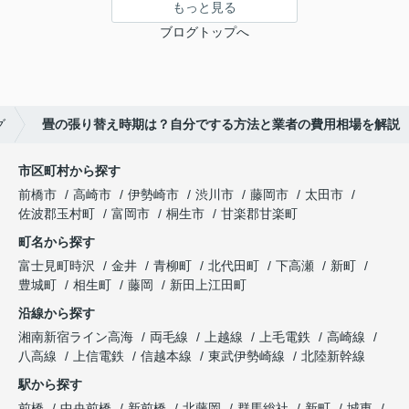
もっと見る
ブログトップへ
グ
畳の張り替え時期は？自分でする方法と業者の費用相場を解説
市区町村から探す
前橋市
高崎市
伊勢崎市
渋川市
藤岡市
太田市
佐波郡玉村町
富岡市
桐生市
甘楽郡甘楽町
町名から探す
富士見町時沢
金井
青柳町
北代田町
下高瀬
新町
豊城町
相生町
藤岡
新田上江田町
沿線から探す
湘南新宿ライン高海
両毛線
上越線
上毛電鉄
高崎線
八高線
上信電鉄
信越本線
東武伊勢崎線
北陸新幹線
駅から探す
前橋
中央前橋
新前橋
北藤岡
群馬総社
新町
城東