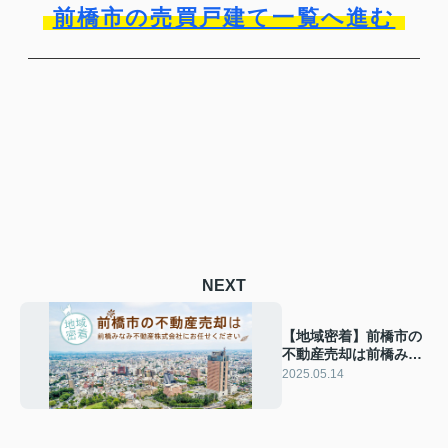
前橋市の売買戸建て一覧へ進む
NEXT
【地域密着】前橋市の
不動産売却は前橋みな
み不動産株式会社にお
2025.05.14
任せください