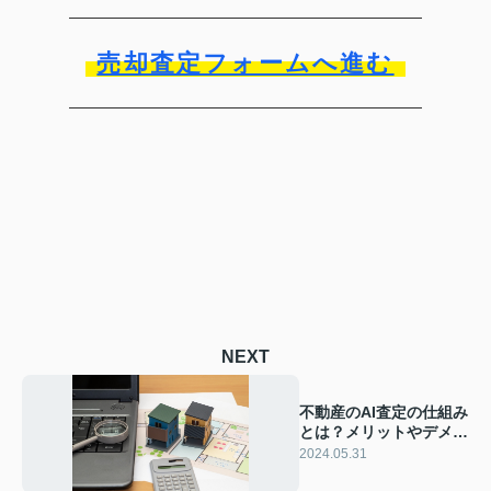
売却査定フォームへ進む
NEXT
不動産のAI査定の仕組み
とは？メリットやデメリ
ットをご紹介
2024.05.31