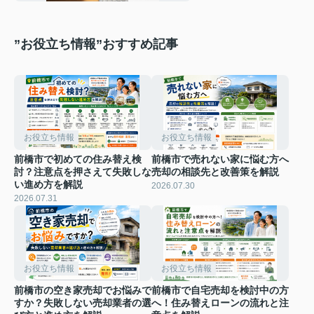
”お役立ち情報”おすすめ記事
お役立ち情報
お役立ち情報
前橋市で初めての住み替え検
前橋市で売れない家に悩む方へ
討？注意点を押さえて失敗しな
売却の相談先と改善策を解説
い進め方を解説
2026.07.30
2026.07.31
お役立ち情報
お役立ち情報
前橋市の空き家売却でお悩みで
前橋市で自宅売却を検討中の方
すか？失敗しない売却業者の選
へ！住み替えローンの流れと注