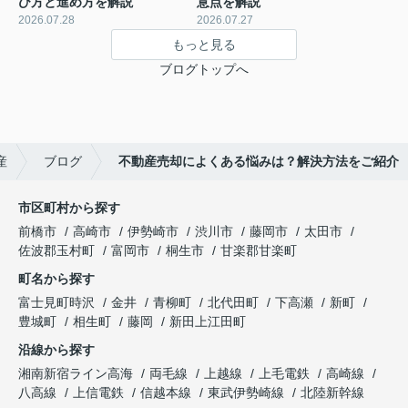
び方と進め方を解説
意点を解説
2026.07.28
2026.07.27
もっと見る
ブログトップへ
産
ブログ
不動産売却によくある悩みは？解決方法をご紹介
市区町村から探す
前橋市
高崎市
伊勢崎市
渋川市
藤岡市
太田市
佐波郡玉村町
富岡市
桐生市
甘楽郡甘楽町
町名から探す
富士見町時沢
金井
青柳町
北代田町
下高瀬
新町
豊城町
相生町
藤岡
新田上江田町
沿線から探す
湘南新宿ライン高海
両毛線
上越線
上毛電鉄
高崎線
八高線
上信電鉄
信越本線
東武伊勢崎線
北陸新幹線