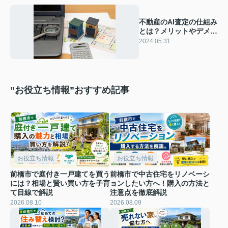
不動産のAI査定の仕組み
とは？メリットやデメリ
ットをご紹介
2024.05.31
”お役立ち情報”おすすめ記事
お役立ち情報
お役立ち情報
前橋市で庭付き一戸建てを買う
前橋市で中古住宅をリノベーシ
には？相場と賢い買い方を子育
ョンしたい方へ！購入の方法と
て目線で解説
注意点を徹底解説
2026.08.10
2026.08.09