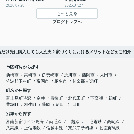
2026.07.28
2026.07.27
もっと見る
ブログトップへ
地だけ先に購入しても大丈夫？家づくりにおけるメリットなどをご紹介
市区町村から探す
前橋市
高崎市
伊勢崎市
渋川市
藤岡市
太田市
佐波郡玉村町
富岡市
桐生市
甘楽郡甘楽町
町名から探す
富士見町時沢
金井
青柳町
北代田町
下高瀬
新町
豊城町
相生町
藤岡
新田上江田町
沿線から探す
湘南新宿ライン高海
両毛線
上越線
上毛電鉄
高崎線
八高線
上信電鉄
信越本線
東武伊勢崎線
北陸新幹線