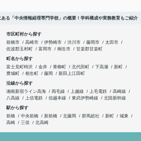
にある「中央情報経理専門学校」の概要！学科構成や実務教育もご紹介
市区町村から探す
前橋市
高崎市
伊勢崎市
渋川市
藤岡市
太田市
佐波郡玉村町
富岡市
桐生市
甘楽郡甘楽町
町名から探す
富士見町時沢
金井
青柳町
北代田町
下高瀬
新町
豊城町
相生町
藤岡
新田上江田町
沿線から探す
湘南新宿ライン高海
両毛線
上越線
上毛電鉄
高崎線
八高線
上信電鉄
信越本線
東武伊勢崎線
北陸新幹線
駅から探す
前橋
中央前橋
新前橋
北藤岡
群馬総社
新町
城東
高崎
三俣
北高崎